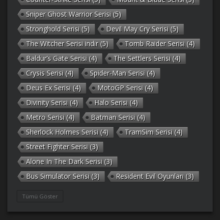
Sniper Ghost Warrior Serisi
(5)
Stronghold Serisi
(5)
Devil May Cry Serisi
(5)
The Witcher Serisi indir
(5)
Tomb Raider Serisi
(4)
Baldur’s Gate Serisi
(4)
The Settlers Serisi
(4)
Crysis Serisi
(4)
Spider-Man Serisi
(4)
Deus Ex Serisi
(4)
MotoGP Serisi
(4)
Divinity Serisi
(4)
Halo Serisi
(4)
Metro Serisi
(4)
Batman Serisi
(4)
Sherlock Holmes Serisi
(4)
TramSim Serisi
(4)
Street Fighter Serisi
(3)
Alone In The Dark Serisi
(3)
Bus Simulator Serisi
(3)
Resident Evil Oyunları
(3)
Gothic Serisi
(3)
Deponia Serisi
(3)
Tümü Göster
Unreal Serisi
(3)
Army Men Serisi
(3)