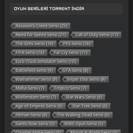
OYUN SERILERI TORRENT İNDIR
Assassin’s Creed Serisi
(25)
Need for Speed Serisi
(21)
Call of Duty Serisi
(17)
The Sims Serisi
(16)
PES Serisi
(16)
FIFA Serisi
(16)
Far Cry Serisi
(11)
Euro Truck Simulator Serisi
(10)
Battlefield Serisi
(9)
GTA Serisi
(8)
Warhammer Serisi
(8)
Sniper Elite Serisi
(8)
Mafia Serisi
(7)
Tropico Serisi
(7)
Wolfenstein Serisi
(7)
Star Wars Serisi
(6)
Age of Empires Serisi
(6)
Star Trek Serisi
(6)
Hitman Serisi
(6)
The Walking Dead Serisi
(6)
Saints Row Serisi
(5)
WWE Oyun Serisi
(5)
Counter-Strike Serisi
(5)
Mount & Blade Serisi
(5)