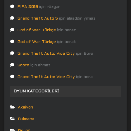
FIFA 2019
için
rüzgar
Grand Theft Auto 5
için
alaaddin yılmaz
God of War Türkçe
için
berat
God of War Türkçe
için
berat
Grand Theft Auto: Vice City
için
Bora
Scorn
için
ahmet
Grand Theft Auto: Vice City
için
bora
OYUN KATEGORILERI
Aksiyon
Bulmaca
Dövüş