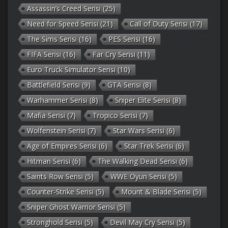
Assassin’s Creed Serisi
(25)
Need for Speed Serisi
(21)
Call of Duty Serisi
(17)
The Sims Serisi
(16)
PES Serisi
(16)
FIFA Serisi
(16)
Far Cry Serisi
(11)
Euro Truck Simulator Serisi
(10)
Battlefield Serisi
(9)
GTA Serisi
(8)
Warhammer Serisi
(8)
Sniper Elite Serisi
(8)
Mafia Serisi
(7)
Tropico Serisi
(7)
Wolfenstein Serisi
(7)
Star Wars Serisi
(6)
Age of Empires Serisi
(6)
Star Trek Serisi
(6)
Hitman Serisi
(6)
The Walking Dead Serisi
(6)
Saints Row Serisi
(5)
WWE Oyun Serisi
(5)
Counter-Strike Serisi
(5)
Mount & Blade Serisi
(5)
Sniper Ghost Warrior Serisi
(5)
Stronghold Serisi
(5)
Devil May Cry Serisi
(5)