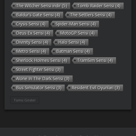
The Witcher Serisi indir
(5)
Tomb Raider Serisi
(4)
Baldur’s Gate Serisi
(4)
The Settlers Serisi
(4)
Crysis Serisi
(4)
Spider-Man Serisi
(4)
Deus Ex Serisi
(4)
MotoGP Serisi
(4)
Divinity Serisi
(4)
Halo Serisi
(4)
Metro Serisi
(4)
Batman Serisi
(4)
Sherlock Holmes Serisi
(4)
TramSim Serisi
(4)
Street Fighter Serisi
(3)
Alone In The Dark Serisi
(3)
Bus Simulator Serisi
(3)
Resident Evil Oyunları
(3)
Gothic Serisi
(3)
Deponia Serisi
(3)
Tümü Göster
Unreal Serisi
(3)
Army Men Serisi
(3)
Prince of Persia Serisi
(3)
Empire Earth Serisi
(3)
Arma Serisi
(3)
Gabriel Knight Serisi
(3)
Tom Clancy’s Serisi
(3)
Port Royale Serisi
(3)