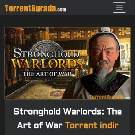
S
TOGGL
k
i
p
t
o
m
a
i
n
c
o
n
t
e
n
Stronghold Warlords: The
t
Art of War
Torrent indir