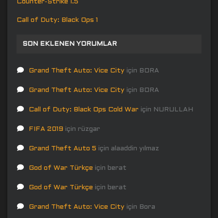
Counter-Strike 1.5
Call of Duty: Black Ops 1
SON EKLENEN YORUMLAR
Grand Theft Auto: Vice City
için
BORA
Grand Theft Auto: Vice City
için
BORA
Call of Duty: Black Ops Cold War
için
NURULLAH
FIFA 2019
için
rüzgar
Grand Theft Auto 5
için
alaaddin yılmaz
God of War Türkçe
için
berat
God of War Türkçe
için
berat
Grand Theft Auto: Vice City
için
Bora