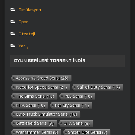
Simülasyon
Spor
Strateji
Yarış
OYUN SERILERI TORRENT İNDIR
Assassin’s Creed Serisi
(25)
Need for Speed Serisi
(21)
Call of Duty Serisi
(17)
The Sims Serisi
(16)
PES Serisi
(16)
FIFA Serisi
(16)
Far Cry Serisi
(11)
Euro Truck Simulator Serisi
(10)
Battlefield Serisi
(9)
GTA Serisi
(8)
Warhammer Serisi
(8)
Sniper Elite Serisi
(8)