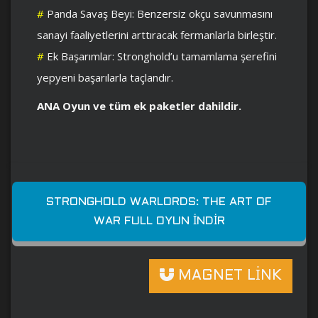
#
Panda Savaş Beyi: Benzersiz okçu savunmasını
sanayi faaliyetlerini arttıracak fermanlarla birleştir.
#
Ek Başarımlar: Stronghold’u tamamlama şerefini
yepyeni başarılarla taçlandır.
ANA Oyun ve tüm ek paketler dahildir.
STRONGHOLD WARLORDS: THE ART OF
WAR FULL OYUN İNDIR
MAGNET LİNK