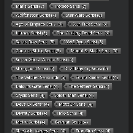
Mafia Serisi
(7)
Tropico Serisi
(7)
Wolfenstein Serisi
(7)
Star Wars Serisi
(6)
Age of Empires Serisi
(6)
Star Trek Serisi
(6)
Hitman Serisi
(6)
The Walking Dead Serisi
(6)
Saints Row Serisi
(5)
WWE Oyun Serisi
(5)
Counter-Strike Serisi
(5)
Mount & Blade Serisi
(5)
Sniper Ghost Warrior Serisi
(5)
Stronghold Serisi
(5)
Devil May Cry Serisi
(5)
The Witcher Serisi indir
(5)
Tomb Raider Serisi
(4)
Baldur’s Gate Serisi
(4)
The Settlers Serisi
(4)
Crysis Serisi
(4)
Spider-Man Serisi
(4)
Deus Ex Serisi
(4)
MotoGP Serisi
(4)
Divinity Serisi
(4)
Halo Serisi
(4)
Metro Serisi
(4)
Batman Serisi
(4)
Sherlock Holmes Serisi
(4)
TramSim Serisi
(4)