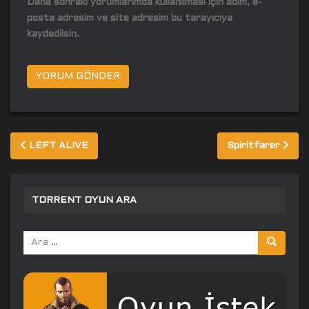
Daha sonraki yorumlarımda kullanılması için adım, e-
posta adresim ve site adresim bu tarayıcıya
kaydedilsin.
Yazı
LEFT ALIVE
Spiritfarer
gezinmesi
TORRENT OYUN ARA
Arama
yap: