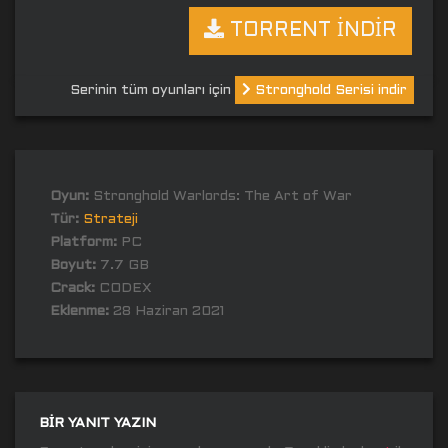
TORRENT İNDİR
Serinin tüm oyunları için
Stronghold Serisi indir
Oyun:
Stronghold Warlords: The Art of War
Tür:
Strateji
Platform:
PC
Boyut:
7.7 GB
Crack:
CODEX
Eklenme:
28 Haziran 2021
BIR YANIT YAZIN