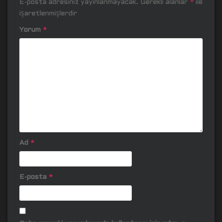
E-posta adresiniz yayınlanmayacak.
Gerekli alanlar
*
ile
işaretlenmişlerdir
Yorum
*
Ad
*
E-posta
*