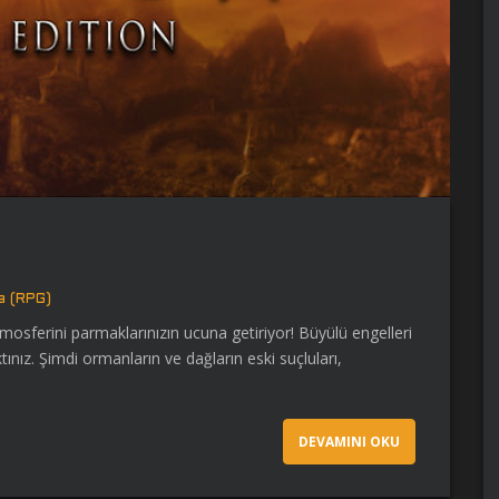
a (RPG)
atmosferini parmaklarınızın ucuna getiriyor! Büyülü engelleri
ınız. Şimdi ormanların ve dağların eski suçluları,
DEVAMINI OKU