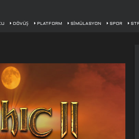
KU
DÖVÜŞ
PLATFORM
SIMÜLASYON
SPOR
STR