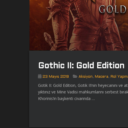
Gothic II: Gold Edition
,
,
23 Mayıs 2019
Aksiyon
Macera
Rol Yapm
Gotik II: Gold Edition, Gotik II’nin heyecanını ve 
yıktınız ve Mine Vadisi mahkumlarını serbest bırakt
Khorinis’in başkenti civarında …