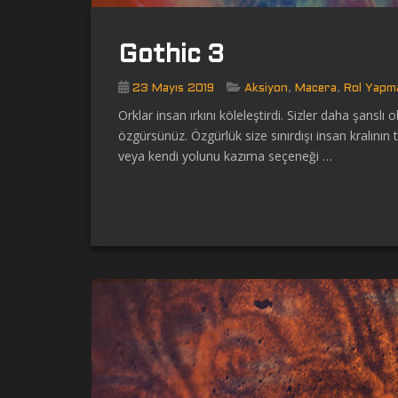
Gothic 3
,
,
23 Mayıs 2019
Aksiyon
Macera
Rol Yapm
Orklar insan ırkını köleleştirdi. Sizler daha şanslı
özgürsünüz. Özgürlük size sınırdışı insan kralını
veya kendi yolunu kazıma seçeneği …