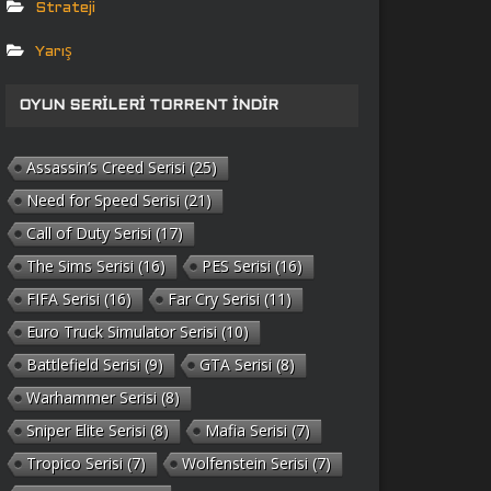
Strateji
Yarış
OYUN SERILERI TORRENT İNDIR
Assassin’s Creed Serisi
(25)
Need for Speed Serisi
(21)
Call of Duty Serisi
(17)
The Sims Serisi
(16)
PES Serisi
(16)
FIFA Serisi
(16)
Far Cry Serisi
(11)
Euro Truck Simulator Serisi
(10)
Battlefield Serisi
(9)
GTA Serisi
(8)
Warhammer Serisi
(8)
Sniper Elite Serisi
(8)
Mafia Serisi
(7)
Tropico Serisi
(7)
Wolfenstein Serisi
(7)