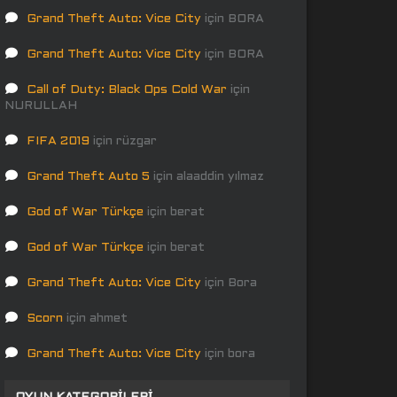
Grand Theft Auto: Vice City
için
BORA
Grand Theft Auto: Vice City
için
BORA
Call of Duty: Black Ops Cold War
için
NURULLAH
FIFA 2019
için
rüzgar
Grand Theft Auto 5
için
alaaddin yılmaz
God of War Türkçe
için
berat
God of War Türkçe
için
berat
Grand Theft Auto: Vice City
için
Bora
Scorn
için
ahmet
Grand Theft Auto: Vice City
için
bora