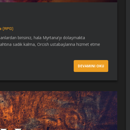
a (RPG)
 olanlardan birisiniz, hala Myrtana’yı dolaşmakta
n tahtına sadık kalma, Orcish ustabaşlarına hizmet etme
DEVAMINI OKU