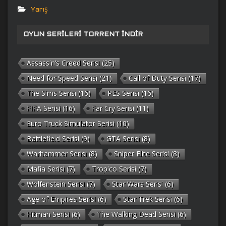
Yarış
OYUN SERILERI TORRENT İNDIR
Assassin’s Creed Serisi
(25)
Need for Speed Serisi
(21)
Call of Duty Serisi
(17)
The Sims Serisi
(16)
PES Serisi
(16)
FIFA Serisi
(16)
Far Cry Serisi
(11)
Euro Truck Simulator Serisi
(10)
Battlefield Serisi
(9)
GTA Serisi
(8)
Warhammer Serisi
(8)
Sniper Elite Serisi
(8)
Mafia Serisi
(7)
Tropico Serisi
(7)
Wolfenstein Serisi
(7)
Star Wars Serisi
(6)
Age of Empires Serisi
(6)
Star Trek Serisi
(6)
Hitman Serisi
(6)
The Walking Dead Serisi
(6)