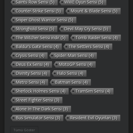
Saints Row Serisi
(5)
WWE Oyun Serisi
(5)
Counter-Strike Serisi
(5)
Mount & Blade Serisi
(5)
Sniper Ghost Warrior Serisi
(5)
Stronghold Serisi
(5)
Devil May Cry Serisi
(5)
The Witcher Serisi indir
(5)
Tomb Raider Serisi
(4)
Baldur’s Gate Serisi
(4)
The Settlers Serisi
(4)
Crysis Serisi
(4)
Spider-Man Serisi
(4)
Deus Ex Serisi
(4)
MotoGP Serisi
(4)
Divinity Serisi
(4)
Halo Serisi
(4)
Metro Serisi
(4)
Batman Serisi
(4)
Sherlock Holmes Serisi
(4)
TramSim Serisi
(4)
Street Fighter Serisi
(3)
Alone In The Dark Serisi
(3)
Bus Simulator Serisi
(3)
Resident Evil Oyunları
(3)
Gothic Serisi
(3)
Deponia Serisi
(3)
Tümü Göster