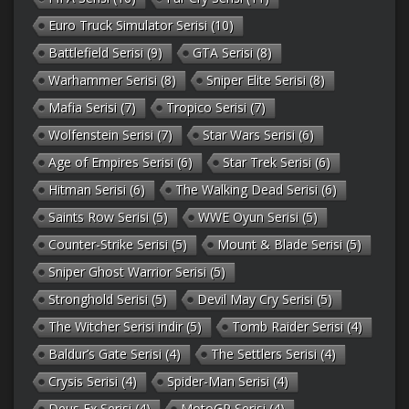
Euro Truck Simulator Serisi
(10)
Battlefield Serisi
(9)
GTA Serisi
(8)
Warhammer Serisi
(8)
Sniper Elite Serisi
(8)
Mafia Serisi
(7)
Tropico Serisi
(7)
Wolfenstein Serisi
(7)
Star Wars Serisi
(6)
Age of Empires Serisi
(6)
Star Trek Serisi
(6)
Hitman Serisi
(6)
The Walking Dead Serisi
(6)
Saints Row Serisi
(5)
WWE Oyun Serisi
(5)
Counter-Strike Serisi
(5)
Mount & Blade Serisi
(5)
Sniper Ghost Warrior Serisi
(5)
Stronghold Serisi
(5)
Devil May Cry Serisi
(5)
The Witcher Serisi indir
(5)
Tomb Raider Serisi
(4)
Baldur’s Gate Serisi
(4)
The Settlers Serisi
(4)
Crysis Serisi
(4)
Spider-Man Serisi
(4)
Deus Ex Serisi
(4)
MotoGP Serisi
(4)