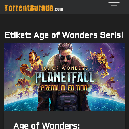
S
TOGGL
k
i
p
t
Etiket:
Age of Wonders Serisi
o
m
a
i
n
c
o
n
t
e
n
t
Age of Wonders: