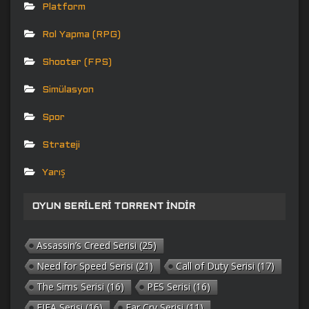
Platform
Rol Yapma (RPG)
Shooter (FPS)
Simülasyon
Spor
Strateji
Yarış
OYUN SERILERI TORRENT İNDIR
Assassin’s Creed Serisi
(25)
Need for Speed Serisi
(21)
Call of Duty Serisi
(17)
The Sims Serisi
(16)
PES Serisi
(16)
FIFA Serisi
(16)
Far Cry Serisi
(11)