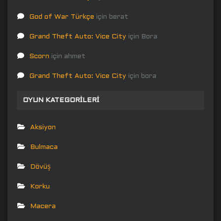
God of War Türkçe
için
berat
Grand Theft Auto: Vice City
için
Bora
Scorn
için
ahmet
Grand Theft Auto: Vice City
için
bora
OYUN KATEGORILERI
Aksiyon
Bulmaca
Dövüş
Korku
Macera