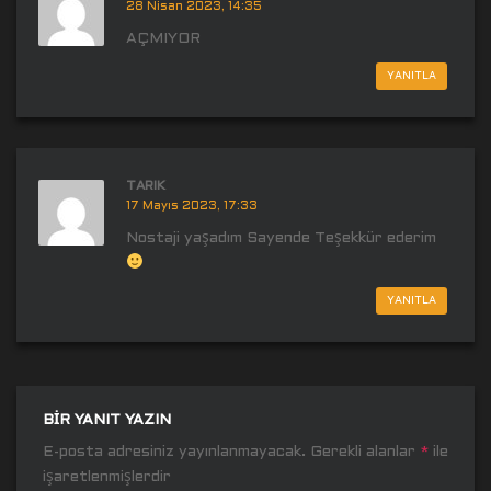
28 Nisan 2023, 14:35
AÇMIYOR
YANITLA
TARIK
17 Mayıs 2023, 17:33
Nostaji yaşadım Sayende Teşekkür ederim
YANITLA
BIR YANIT YAZIN
E-posta adresiniz yayınlanmayacak.
Gerekli alanlar
*
ile
işaretlenmişlerdir