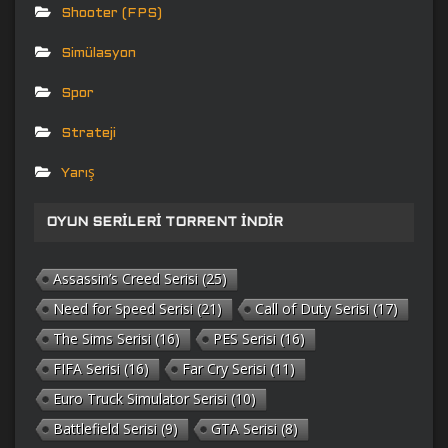
Shooter (FPS)
Simülasyon
Spor
Strateji
Yarış
OYUN SERILERI TORRENT İNDIR
Assassin’s Creed Serisi
(25)
Need for Speed Serisi
(21)
Call of Duty Serisi
(17)
The Sims Serisi
(16)
PES Serisi
(16)
FIFA Serisi
(16)
Far Cry Serisi
(11)
Euro Truck Simulator Serisi
(10)
Battlefield Serisi
(9)
GTA Serisi
(8)