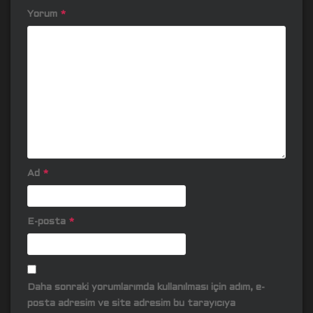
Yorum
*
Ad
*
E-posta
*
Daha sonraki yorumlarımda kullanılması için adım, e-
posta adresim ve site adresim bu tarayıcıya