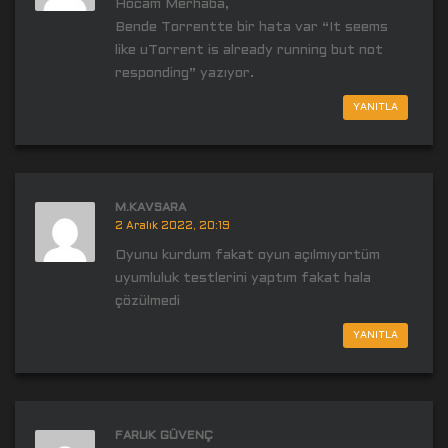
Hocam Merhaba,
Bende Torrentte bir hata var “It seems
like uTorrent is already running but not
responding” yazıyor.
YANITLA
M.KAVSARA
2 Aralık 2022, 20:19
Oyunu kurdum fakat oyun açılmıyortüm
uyumluluk testlerini yaptım fakat hala
çözülmedi
YANITLA
FARUK GÜVENÇ