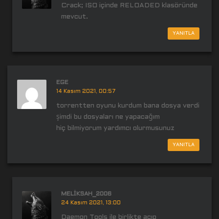
Crack; ISO içinde RELOADED klasöründe
mevcut.
YANITLA
EGE
14 Kasım 2021, 00:57
torrentten oyunu kurdum bana dosya verdi
şimdi bu dosyaları ne yapacağım
hiç bilmiyorum yardımcı olurmusunuz
YANITLA
MELIKSAH_2006
24 Kasım 2021, 13:00
Daemon Tools ile birlikte açıp