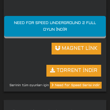
NEED FOR SPEED UNDERGROUND 2 FULL
OYUN İNDIR
MAGNET LİNK
TORRENT İNDİR
Serinin tüm oyunları için
Need for Speed Serisi indir