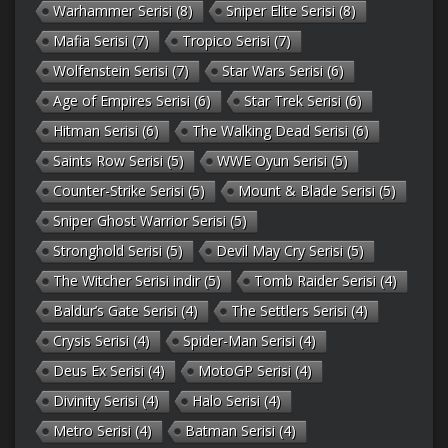
Warhammer Serisi
(8)
Sniper Elite Serisi
(8)
Mafia Serisi
(7)
Tropico Serisi
(7)
Wolfenstein Serisi
(7)
Star Wars Serisi
(6)
Age of Empires Serisi
(6)
Star Trek Serisi
(6)
Hitman Serisi
(6)
The Walking Dead Serisi
(6)
Saints Row Serisi
(5)
WWE Oyun Serisi
(5)
Counter-Strike Serisi
(5)
Mount & Blade Serisi
(5)
Sniper Ghost Warrior Serisi
(5)
Stronghold Serisi
(5)
Devil May Cry Serisi
(5)
The Witcher Serisi indir
(5)
Tomb Raider Serisi
(4)
Baldur’s Gate Serisi
(4)
The Settlers Serisi
(4)
Crysis Serisi
(4)
Spider-Man Serisi
(4)
Deus Ex Serisi
(4)
MotoGP Serisi
(4)
Divinity Serisi
(4)
Halo Serisi
(4)
Metro Serisi
(4)
Batman Serisi
(4)