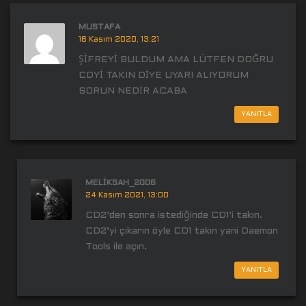
MUSTAFA
16 Kasım 2020, 13:21
ŞİFREYİ BULDUM AMA LÜTFEN DOĞRU
CDYİ TAKIN DİYE UYARI ALIYORUM
SORUN NEDİR ACABA
YANITLA
MELIKSAH_2006
24 Kasım 2021, 13:00
CD2’den sonra istediğinde CD1’i takın.
CD2’yi çıkarın öyle CD1 takın yani Daemon
Tools ile açın.
YANITLA