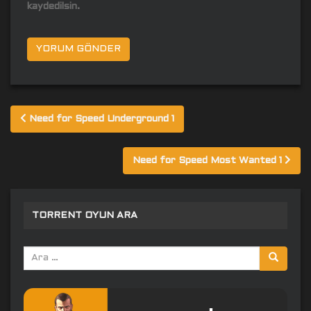
kaydedilsin.
Yazı
Need for Speed Underground 1
gezinmesi
Need for Speed Most Wanted 1
TORRENT OYUN ARA
Arama
yap: