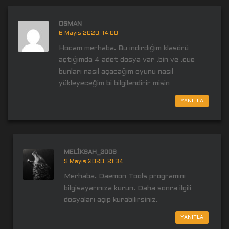
OSMAN
6 Mayıs 2020, 14:00
Hocam merhaba. Bu indirdiğim klasörü
açtığımda 4 adet dosya var .bin ve .cue
bunları nasıl açacağım oyunu nasıl
yükleyeceğim bi bilgilendirir misin
YANITLA
MELIKSAH_2006
9 Mayıs 2020, 21:34
Merhaba. Daemon Tools programını
bilgisayarınıza kurun. Daha sonra ilgili
dosyaları açıp kurabilirsiniz.
YANITLA