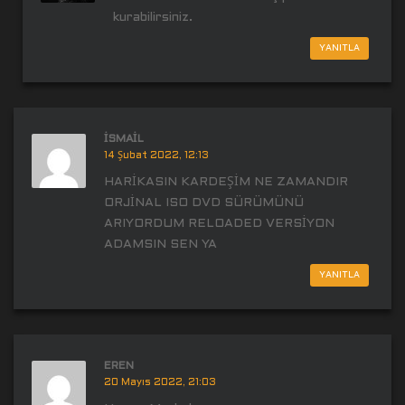
kurabilirsiniz.
YANITLA
İSMAİL
14 Şubat 2022, 12:13
HARİKASIN KARDEŞİM NE ZAMANDIR
ORJİNAL ISO DVD SÜRÜMÜNÜ
ARIYORDUM RELOADED VERSİYON
ADAMSIN SEN YA
YANITLA
EREN
20 Mayıs 2022, 21:03