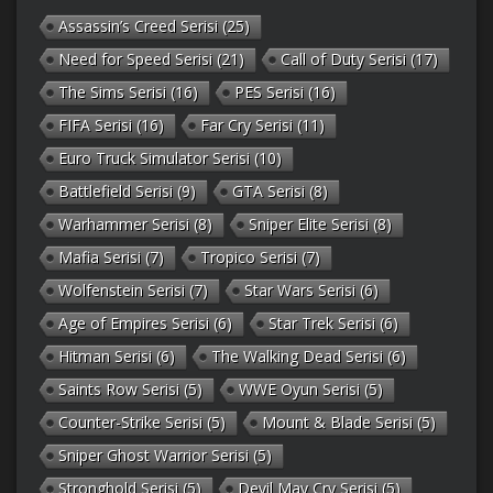
Assassin’s Creed Serisi
(25)
Need for Speed Serisi
(21)
Call of Duty Serisi
(17)
The Sims Serisi
(16)
PES Serisi
(16)
FIFA Serisi
(16)
Far Cry Serisi
(11)
Euro Truck Simulator Serisi
(10)
Battlefield Serisi
(9)
GTA Serisi
(8)
Warhammer Serisi
(8)
Sniper Elite Serisi
(8)
Mafia Serisi
(7)
Tropico Serisi
(7)
Wolfenstein Serisi
(7)
Star Wars Serisi
(6)
Age of Empires Serisi
(6)
Star Trek Serisi
(6)
Hitman Serisi
(6)
The Walking Dead Serisi
(6)
Saints Row Serisi
(5)
WWE Oyun Serisi
(5)
Counter-Strike Serisi
(5)
Mount & Blade Serisi
(5)
Sniper Ghost Warrior Serisi
(5)
Stronghold Serisi
(5)
Devil May Cry Serisi
(5)