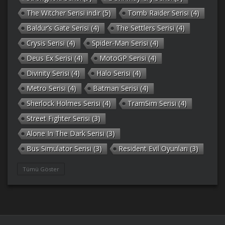
The Witcher Serisi indir
(5)
Tomb Raider Serisi
(4)
Baldur’s Gate Serisi
(4)
The Settlers Serisi
(4)
Crysis Serisi
(4)
Spider-Man Serisi
(4)
Deus Ex Serisi
(4)
MotoGP Serisi
(4)
Divinity Serisi
(4)
Halo Serisi
(4)
Metro Serisi
(4)
Batman Serisi
(4)
Sherlock Holmes Serisi
(4)
TramSim Serisi
(4)
Street Fighter Serisi
(3)
Alone In The Dark Serisi
(3)
Bus Simulator Serisi
(3)
Resident Evil Oyunları
(3)
Gothic Serisi
(3)
Deponia Serisi
(3)
Tümü Göster
Unreal Serisi
(3)
Army Men Serisi
(3)
Prince of Persia Serisi
(3)
Empire Earth Serisi
(3)
Arma Serisi
(3)
Gabriel Knight Serisi
(3)
Tom Clancy’s Serisi
(3)
Port Royale Serisi
(3)