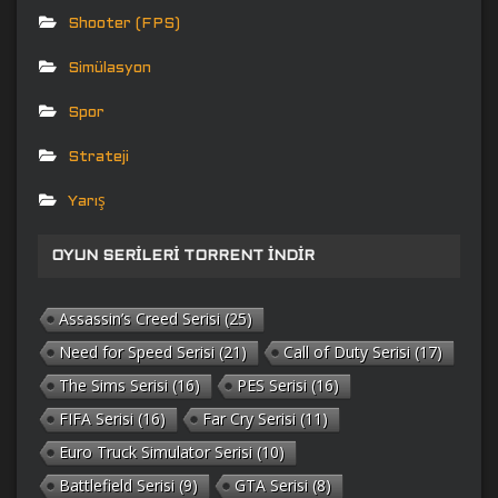
Shooter (FPS)
Simülasyon
Spor
Strateji
Yarış
OYUN SERILERI TORRENT İNDIR
Assassin’s Creed Serisi
(25)
Need for Speed Serisi
(21)
Call of Duty Serisi
(17)
The Sims Serisi
(16)
PES Serisi
(16)
FIFA Serisi
(16)
Far Cry Serisi
(11)
Euro Truck Simulator Serisi
(10)
Battlefield Serisi
(9)
GTA Serisi
(8)