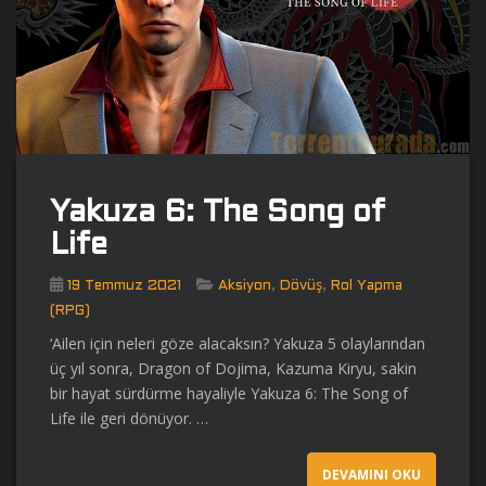
Yakuza 6: The Song of
Life
,
,
19 Temmuz 2021
Aksiyon
Dövüş
Rol Yapma
(RPG)
‘Ailen için neleri göze alacaksın? Yakuza 5 olaylarından
üç yıl sonra, Dragon of Dojima, Kazuma Kiryu, sakin
bir hayat sürdürme hayaliyle Yakuza 6: The Song of
Life ile geri dönüyor. …
DEVAMINI OKU