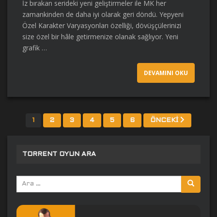
İz bırakan serideki yeni geliştirmeler ile MK her
zamankinden de daha iyi olarak geri döndü. Yepyeni
Özel Karakter Varyasyonları özelliği, dövüşçülerinizi
size özel bir hâle getirmenize olanak sağlıyor. Yeni
grafik …
DEVAMINI OKU
YAZI
1
2
3
4
5
6
ÖNCEKI
SAYFALANDIRMASI
TORRENT OYUN ARA
Arama
yap: