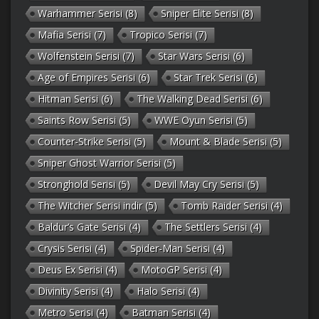
Warhammer Serisi
(8)
Sniper Elite Serisi
(8)
Mafia Serisi
(7)
Tropico Serisi
(7)
Wolfenstein Serisi
(7)
Star Wars Serisi
(6)
Age of Empires Serisi
(6)
Star Trek Serisi
(6)
Hitman Serisi
(6)
The Walking Dead Serisi
(6)
Saints Row Serisi
(5)
WWE Oyun Serisi
(5)
Counter-Strike Serisi
(5)
Mount & Blade Serisi
(5)
Sniper Ghost Warrior Serisi
(5)
Stronghold Serisi
(5)
Devil May Cry Serisi
(5)
The Witcher Serisi indir
(5)
Tomb Raider Serisi
(4)
Baldur’s Gate Serisi
(4)
The Settlers Serisi
(4)
Crysis Serisi
(4)
Spider-Man Serisi
(4)
Deus Ex Serisi
(4)
MotoGP Serisi
(4)
Divinity Serisi
(4)
Halo Serisi
(4)
Metro Serisi
(4)
Batman Serisi
(4)