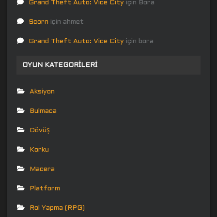
Grand Theft Auto: Vice City
için
Bora
Scorn
için
ahmet
Grand Theft Auto: Vice City
için
bora
OYUN KATEGORILERI
Aksiyon
Bulmaca
Dövüş
Korku
Macera
Platform
Rol Yapma (RPG)