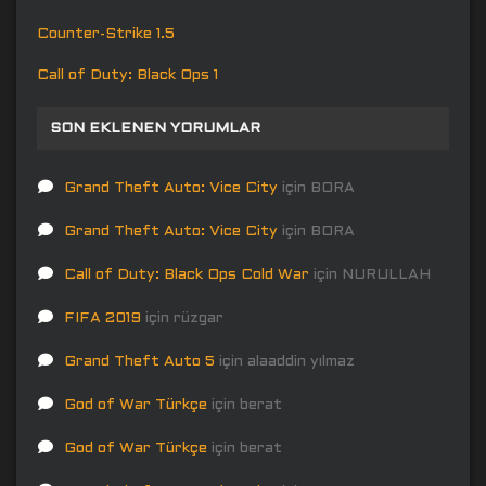
Counter-Strike 1.5
Call of Duty: Black Ops 1
SON EKLENEN YORUMLAR
Grand Theft Auto: Vice City
için
BORA
Grand Theft Auto: Vice City
için
BORA
Call of Duty: Black Ops Cold War
için
NURULLAH
FIFA 2019
için
rüzgar
Grand Theft Auto 5
için
alaaddin yılmaz
God of War Türkçe
için
berat
God of War Türkçe
için
berat