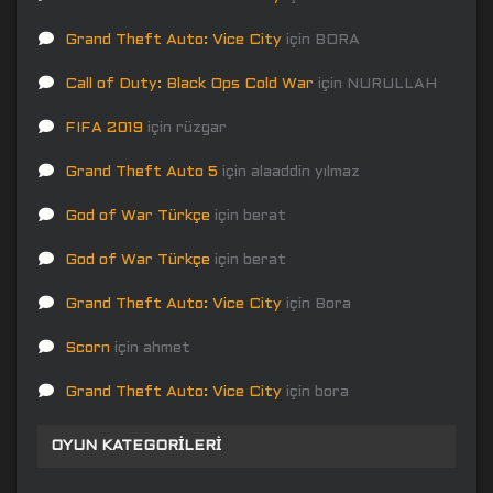
Grand Theft Auto: Vice City
için
BORA
Call of Duty: Black Ops Cold War
için
NURULLAH
FIFA 2019
için
rüzgar
Grand Theft Auto 5
için
alaaddin yılmaz
God of War Türkçe
için
berat
God of War Türkçe
için
berat
Grand Theft Auto: Vice City
için
Bora
Scorn
için
ahmet
Grand Theft Auto: Vice City
için
bora
OYUN KATEGORILERI