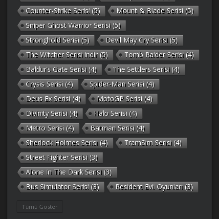
Counter-Strike Serisi
(5)
Mount & Blade Serisi
(5)
Sniper Ghost Warrior Serisi
(5)
Stronghold Serisi
(5)
Devil May Cry Serisi
(5)
The Witcher Serisi indir
(5)
Tomb Raider Serisi
(4)
Baldur’s Gate Serisi
(4)
The Settlers Serisi
(4)
Crysis Serisi
(4)
Spider-Man Serisi
(4)
Deus Ex Serisi
(4)
MotoGP Serisi
(4)
Divinity Serisi
(4)
Halo Serisi
(4)
Metro Serisi
(4)
Batman Serisi
(4)
Sherlock Holmes Serisi
(4)
TramSim Serisi
(4)
Street Fighter Serisi
(3)
Alone In The Dark Serisi
(3)
Bus Simulator Serisi
(3)
Resident Evil Oyunları
(3)
Gothic Serisi
(3)
Deponia Serisi
(3)
Tümü Göster
Unreal Serisi
(3)
Army Men Serisi
(3)