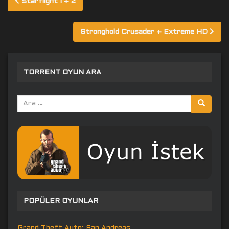
Starflight 1 + 2
gezinmesi
Stronghold Crusader + Extreme HD
TORRENT OYUN ARA
Arama
yap:
POPÜLER OYUNLAR
Grand Theft Auto: San Andreas