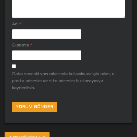
Ad
*
E-posta
*
Daha sonraki yorumlarımda kullanılması için adım, e-
posta adresim ve site adresim bu tarayıcıya
kaydedilsin.
Yazı