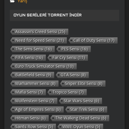
Yarış
OYUN SERILERI TORRENT İNDIR
Assassin’s Creed Serisi
(25)
Need for Speed Serisi
(21)
Call of Duty Serisi
(17)
The Sims Serisi
(16)
PES Serisi
(16)
FIFA Serisi
(16)
Far Cry Serisi
(11)
Euro Truck Simulator Serisi
(10)
Battlefield Serisi
(9)
GTA Serisi
(8)
Warhammer Serisi
(8)
Sniper Elite Serisi
(8)
Mafia Serisi
(7)
Tropico Serisi
(7)
Wolfenstein Serisi
(7)
Star Wars Serisi
(6)
Age of Empires Serisi
(6)
Star Trek Serisi
(6)
Hitman Serisi
(6)
The Walking Dead Serisi
(6)
Saints Row Serisi
(5)
WWE Oyun Serisi
(5)