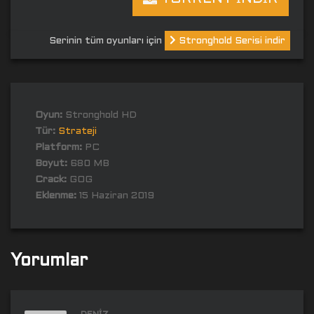
Serinin tüm oyunları için
Stronghold Serisi indir
Oyun:
Stronghold HD
Tür:
Strateji
Platform:
PC
Boyut:
680 MB
Crack:
GOG
Eklenme:
15 Haziran 2019
Yorumlar