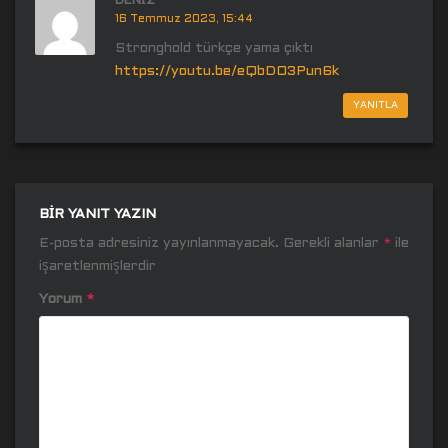
DENIZ
16 Temmuz 2023, 15:44
Stronghold türkçe yama çıktı
https://youtu.be/eQbDO3Pun6k
YANITLA
BIR YANIT YAZIN
E-posta adresiniz yayınlanmayacak.
Gerekli alanlar
*
ile
işaretlenmişlerdir
Yorum
*