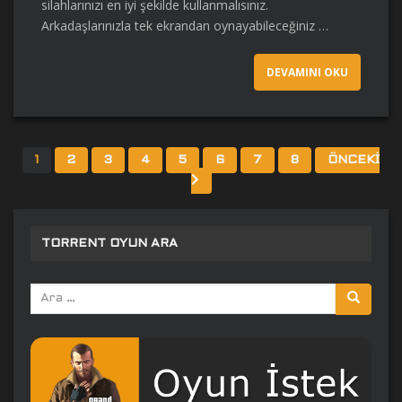
silahlarınızı en iyi şekilde kullanmalısınız.
Arkadaşlarınızla tek ekrandan oynayabileceğiniz …
DEVAMINI OKU
YAZI
1
2
3
4
5
6
7
8
ÖNCEKI
SAYFALANDIRMASI
TORRENT OYUN ARA
Arama
yap: