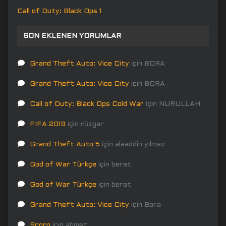
Call of Duty: Black Ops 1
SON EKLENEN YORUMLAR
Grand Theft Auto: Vice City
için
BORA
Grand Theft Auto: Vice City
için
BORA
Call of Duty: Black Ops Cold War
için
NURULLAH
FIFA 2019
için
rüzgar
Grand Theft Auto 5
için
alaaddin yılmaz
God of War Türkçe
için
berat
God of War Türkçe
için
berat
Grand Theft Auto: Vice City
için
Bora
Scorn
için
ahmet