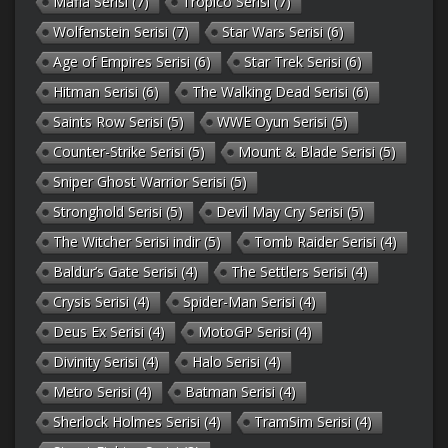
Mafia Serisi
(7)
Tropico Serisi
(7)
Wolfenstein Serisi
(7)
Star Wars Serisi
(6)
Age of Empires Serisi
(6)
Star Trek Serisi
(6)
Hitman Serisi
(6)
The Walking Dead Serisi
(6)
Saints Row Serisi
(5)
WWE Oyun Serisi
(5)
Counter-Strike Serisi
(5)
Mount & Blade Serisi
(5)
Sniper Ghost Warrior Serisi
(5)
Stronghold Serisi
(5)
Devil May Cry Serisi
(5)
The Witcher Serisi indir
(5)
Tomb Raider Serisi
(4)
Baldur’s Gate Serisi
(4)
The Settlers Serisi
(4)
Crysis Serisi
(4)
Spider-Man Serisi
(4)
Deus Ex Serisi
(4)
MotoGP Serisi
(4)
Divinity Serisi
(4)
Halo Serisi
(4)
Metro Serisi
(4)
Batman Serisi
(4)
Sherlock Holmes Serisi
(4)
TramSim Serisi
(4)