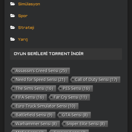
Simülasyon
Spor
Strateji
Yarış
OYUN SERILERI TORRENT İNDIR
Assassin’s Creed Serisi
(25)
Need for Speed Serisi
(21)
Call of Duty Serisi
(17)
The Sims Serisi
(16)
PES Serisi
(16)
FIFA Serisi
(16)
Far Cry Serisi
(11)
Euro Truck Simulator Serisi
(10)
Battlefield Serisi
(9)
GTA Serisi
(8)
Warhammer Serisi
(8)
Sniper Elite Serisi
(8)