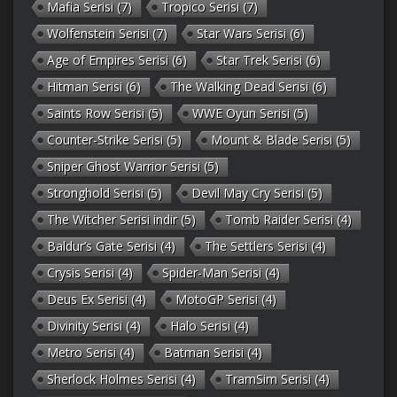
Mafia Serisi
(7)
Tropico Serisi
(7)
Wolfenstein Serisi
(7)
Star Wars Serisi
(6)
Age of Empires Serisi
(6)
Star Trek Serisi
(6)
Hitman Serisi
(6)
The Walking Dead Serisi
(6)
Saints Row Serisi
(5)
WWE Oyun Serisi
(5)
Counter-Strike Serisi
(5)
Mount & Blade Serisi
(5)
Sniper Ghost Warrior Serisi
(5)
Stronghold Serisi
(5)
Devil May Cry Serisi
(5)
The Witcher Serisi indir
(5)
Tomb Raider Serisi
(4)
Baldur’s Gate Serisi
(4)
The Settlers Serisi
(4)
Crysis Serisi
(4)
Spider-Man Serisi
(4)
Deus Ex Serisi
(4)
MotoGP Serisi
(4)
Divinity Serisi
(4)
Halo Serisi
(4)
Metro Serisi
(4)
Batman Serisi
(4)
Sherlock Holmes Serisi
(4)
TramSim Serisi
(4)