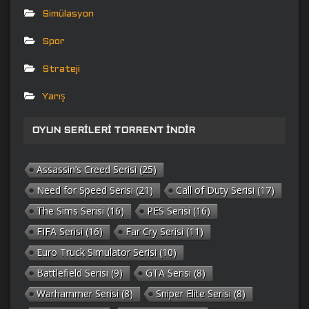
Simülasyon
Spor
Strateji
Yarış
OYUN SERILERI TORRENT İNDIR
Assassin’s Creed Serisi
(25)
Need for Speed Serisi
(21)
Call of Duty Serisi
(17)
The Sims Serisi
(16)
PES Serisi
(16)
FIFA Serisi
(16)
Far Cry Serisi
(11)
Euro Truck Simulator Serisi
(10)
Battlefield Serisi
(9)
GTA Serisi
(8)
Warhammer Serisi
(8)
Sniper Elite Serisi
(8)