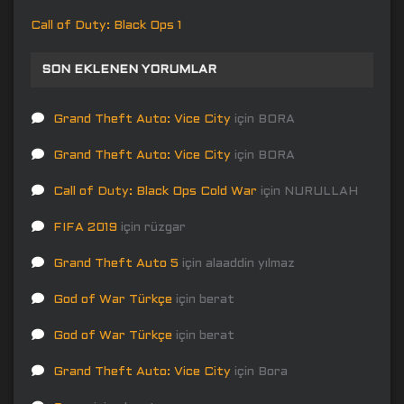
Call of Duty: Black Ops 1
SON EKLENEN YORUMLAR
Grand Theft Auto: Vice City
için
BORA
Grand Theft Auto: Vice City
için
BORA
Call of Duty: Black Ops Cold War
için
NURULLAH
FIFA 2019
için
rüzgar
Grand Theft Auto 5
için
alaaddin yılmaz
God of War Türkçe
için
berat
God of War Türkçe
için
berat
Grand Theft Auto: Vice City
için
Bora