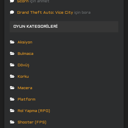
Scorn
için
ahmet
Grand Theft Auto: Vice City
için
bora
OYUN KATEGORILERI
Aksiyon
Bulmaca
Dövüş
Korku
Macera
Platform
Rol Yapma (RPG)
Shooter (FPS)