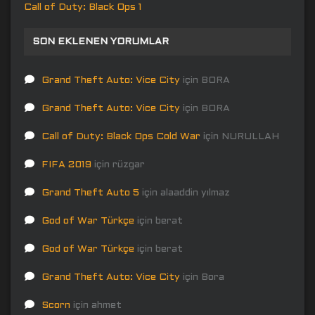
Call of Duty: Black Ops 1
SON EKLENEN YORUMLAR
Grand Theft Auto: Vice City
için
BORA
Grand Theft Auto: Vice City
için
BORA
Call of Duty: Black Ops Cold War
için
NURULLAH
FIFA 2019
için
rüzgar
Grand Theft Auto 5
için
alaaddin yılmaz
God of War Türkçe
için
berat
God of War Türkçe
için
berat
Grand Theft Auto: Vice City
için
Bora
Scorn
için
ahmet