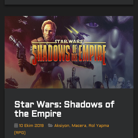
Star Wars: Shadows of
the Empire
,
,
10 Ekim 2019
Aksiyon
Macera
Rol Yapma
(RPG)