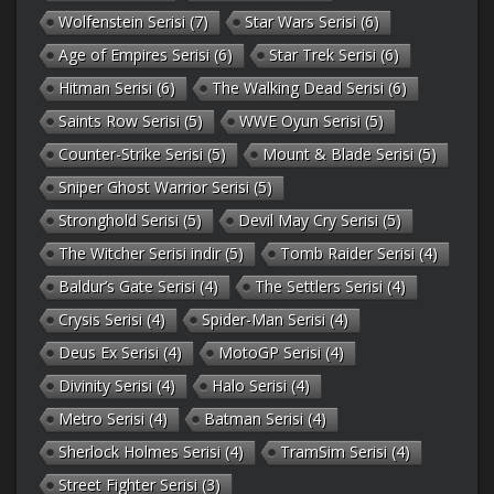
Wolfenstein Serisi
(7)
Star Wars Serisi
(6)
Age of Empires Serisi
(6)
Star Trek Serisi
(6)
Hitman Serisi
(6)
The Walking Dead Serisi
(6)
Saints Row Serisi
(5)
WWE Oyun Serisi
(5)
Counter-Strike Serisi
(5)
Mount & Blade Serisi
(5)
Sniper Ghost Warrior Serisi
(5)
Stronghold Serisi
(5)
Devil May Cry Serisi
(5)
The Witcher Serisi indir
(5)
Tomb Raider Serisi
(4)
Baldur’s Gate Serisi
(4)
The Settlers Serisi
(4)
Crysis Serisi
(4)
Spider-Man Serisi
(4)
Deus Ex Serisi
(4)
MotoGP Serisi
(4)
Divinity Serisi
(4)
Halo Serisi
(4)
Metro Serisi
(4)
Batman Serisi
(4)
Sherlock Holmes Serisi
(4)
TramSim Serisi
(4)
Street Fighter Serisi
(3)