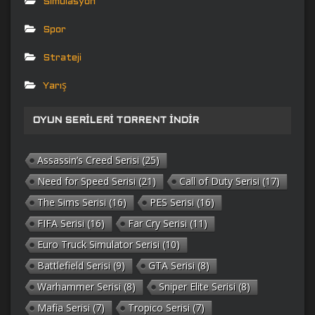
Simülasyon
Spor
Strateji
Yarış
OYUN SERILERI TORRENT İNDIR
Assassin’s Creed Serisi
(25)
Need for Speed Serisi
(21)
Call of Duty Serisi
(17)
The Sims Serisi
(16)
PES Serisi
(16)
FIFA Serisi
(16)
Far Cry Serisi
(11)
Euro Truck Simulator Serisi
(10)
Battlefield Serisi
(9)
GTA Serisi
(8)
Warhammer Serisi
(8)
Sniper Elite Serisi
(8)
Mafia Serisi
(7)
Tropico Serisi
(7)