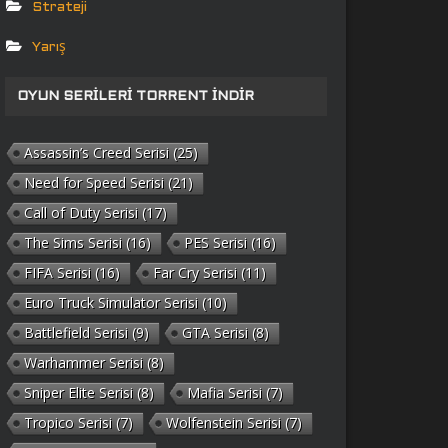
Strateji
Yarış
OYUN SERILERI TORRENT İNDIR
Assassin’s Creed Serisi
(25)
Need for Speed Serisi
(21)
Call of Duty Serisi
(17)
The Sims Serisi
(16)
PES Serisi
(16)
FIFA Serisi
(16)
Far Cry Serisi
(11)
Euro Truck Simulator Serisi
(10)
Battlefield Serisi
(9)
GTA Serisi
(8)
Warhammer Serisi
(8)
Sniper Elite Serisi
(8)
Mafia Serisi
(7)
Tropico Serisi
(7)
Wolfenstein Serisi
(7)