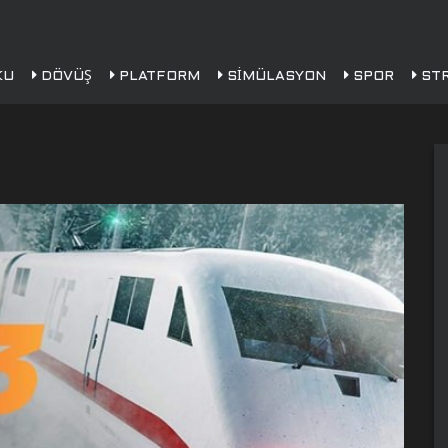
KU
DÖVÜŞ
PLATFORM
SIMÜLASYON
SPOR
STR