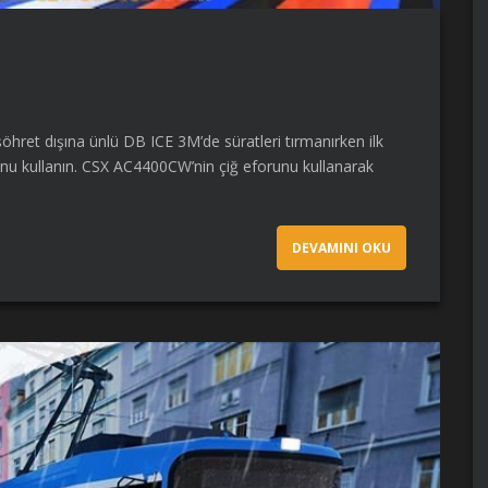
şöhret dışına ünlü DB ICE 3M’de süratleri tırmanırken ilk
unu kullanın. CSX AC4400CW’nin çiğ eforunu kullanarak
DEVAMINI OKU