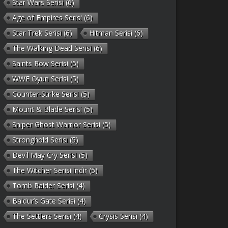
Star Wars Serisi
(6)
Age of Empires Serisi
(6)
Star Trek Serisi
(6)
Hitman Serisi
(6)
The Walking Dead Serisi
(6)
Saints Row Serisi
(5)
WWE Oyun Serisi
(5)
Counter-Strike Serisi
(5)
Mount & Blade Serisi
(5)
Sniper Ghost Warrior Serisi
(5)
Stronghold Serisi
(5)
Devil May Cry Serisi
(5)
The Witcher Serisi indir
(5)
Tomb Raider Serisi
(4)
Baldur’s Gate Serisi
(4)
The Settlers Serisi
(4)
Crysis Serisi
(4)