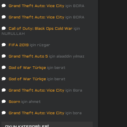
Grand Theft Auto: Vice City
için
BORA
Grand Theft Auto: Vice City
için
BORA
Call of Duty: Black Ops Cold War
için
NURULLAH
FIFA 2019
için
rüzgar
Grand Theft Auto 5
için
alaaddin yılmaz
God of War Türkçe
için
berat
God of War Türkçe
için
berat
Grand Theft Auto: Vice City
için
Bora
Scorn
için
ahmet
Grand Theft Auto: Vice City
için
bora