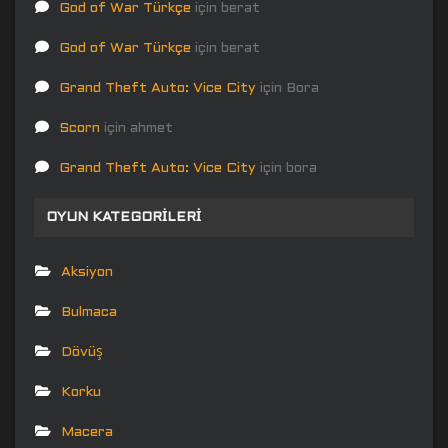
God of War Türkçe
için
berat
God of War Türkçe
için
berat
Grand Theft Auto: Vice City
için
Bora
Scorn
için
ahmet
Grand Theft Auto: Vice City
için
bora
OYUN KATEGORILERI
Aksiyon
Bulmaca
Dövüş
Korku
Macera