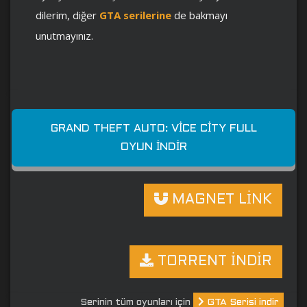
dilerim, diğer
GTA serilerine
de bakmayı
unutmayınız.
GRAND THEFT AUTO: VICE CITY FULL
OYUN İNDIR
MAGNET LİNK
TORRENT İNDİR
Serinin tüm oyunları için
GTA Serisi indir