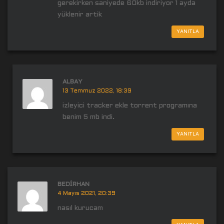
gerekirken saniyede 60kb indiriyor 1 ayda
yüklenir artik
YANITLA
ALBAY
13 Temmuz 2022, 18:39
izleyici tracker ekle torrent programına
benim 5 mb indi.
YANITLA
BEDIRHAN
4 Mayıs 2021, 20:39
nasıl kurucam