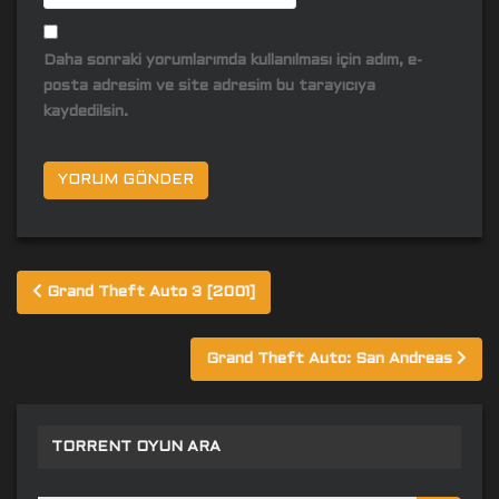
Daha sonraki yorumlarımda kullanılması için adım, e-
posta adresim ve site adresim bu tarayıcıya
kaydedilsin.
Yazı
Grand Theft Auto 3 [2001]
gezinmesi
Grand Theft Auto: San Andreas
TORRENT OYUN ARA