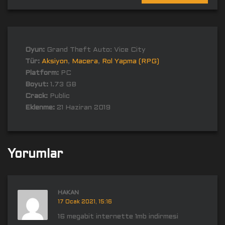
Oyun:
Grand Theft Auto: Vice City
Tür:
Aksiyon
,
Macera
,
Rol Yapma (RPG)
Platform:
PC
Boyut:
1.73 GB
Crack:
Public
Eklenme:
21 Haziran 2019
Yorumlar
HAKAN
17 Ocak 2021, 15:16
16 megabit internette 1mb indirmesi