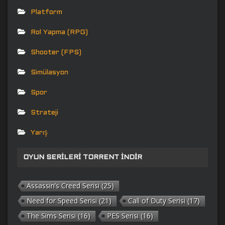
Platform
Rol Yapma (RPG)
Shooter (FPS)
Simülasyon
Spor
Strateji
Yarış
OYUN SERILERI TORRENT İNDIR
Assassin’s Creed Serisi
(25)
Need for Speed Serisi
(21)
Call of Duty Serisi
(17)
The Sims Serisi
(16)
PES Serisi
(16)