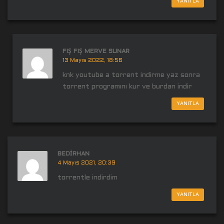
YANITLA
FIŞ FIŞ MERVE SUNAR
13 Mayıs 2022, 18:56
knk youtube a torrent indirme yaz sonra
torrent programını kur ve burdan indir
YANITLA
BEDIRHAN
4 Mayıs 2021, 20:39
torrentle indirdim
YANITLA