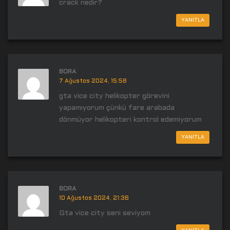
crack nedir?
YANITLA
BORA
7 Ağustos 2024, 15:58
gta vice city helikopter görevini
yapamıyorum çünkü fare arabada
dönmüyor helikopteri kontrol edemiyorum
YANITLA
BORA
10 Ağustos 2024, 21:36
Gta vice city seni seviyom