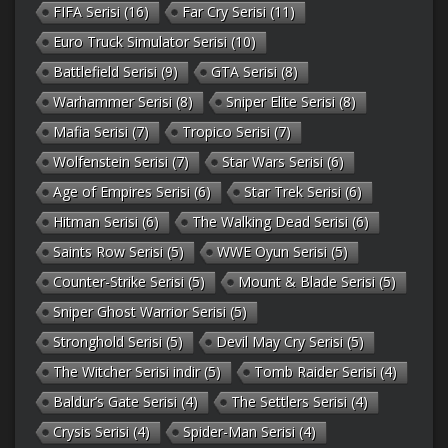
FIFA Serisi
(16)
Far Cry Serisi
(11)
Euro Truck Simulator Serisi
(10)
Battlefield Serisi
(9)
GTA Serisi
(8)
Warhammer Serisi
(8)
Sniper Elite Serisi
(8)
Mafia Serisi
(7)
Tropico Serisi
(7)
Wolfenstein Serisi
(7)
Star Wars Serisi
(6)
Age of Empires Serisi
(6)
Star Trek Serisi
(6)
Hitman Serisi
(6)
The Walking Dead Serisi
(6)
Saints Row Serisi
(5)
WWE Oyun Serisi
(5)
Counter-Strike Serisi
(5)
Mount & Blade Serisi
(5)
Sniper Ghost Warrior Serisi
(5)
Stronghold Serisi
(5)
Devil May Cry Serisi
(5)
The Witcher Serisi indir
(5)
Tomb Raider Serisi
(4)
Baldur’s Gate Serisi
(4)
The Settlers Serisi
(4)
Crysis Serisi
(4)
Spider-Man Serisi
(4)