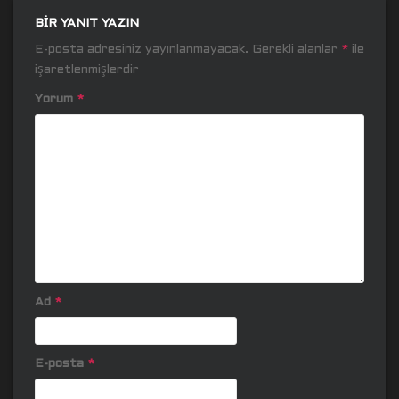
BIR YANIT YAZIN
E-posta adresiniz yayınlanmayacak.
Gerekli alanlar
*
ile
işaretlenmişlerdir
Yorum
*
Ad
*
E-posta
*