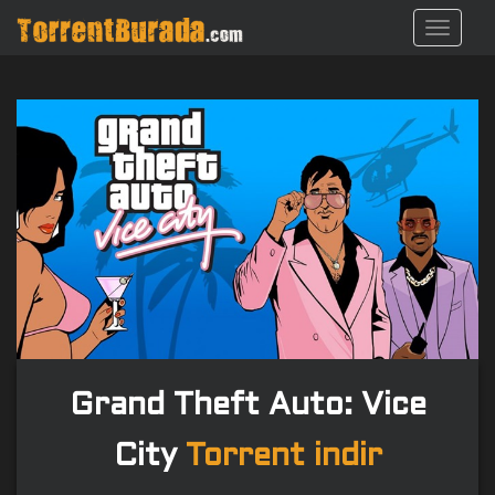
S
TOGGL
k
i
p
t
o
m
a
i
n
c
o
n
t
e
n
Grand Theft Auto: Vice
t
City
Torrent indir