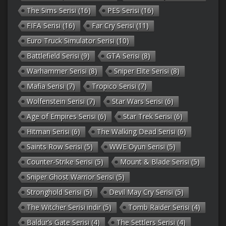
The Sims Serisi
(16)
PES Serisi
(16)
FIFA Serisi
(16)
Far Cry Serisi
(11)
Euro Truck Simulator Serisi
(10)
Battlefield Serisi
(9)
GTA Serisi
(8)
Warhammer Serisi
(8)
Sniper Elite Serisi
(8)
Mafia Serisi
(7)
Tropico Serisi
(7)
Wolfenstein Serisi
(7)
Star Wars Serisi
(6)
Age of Empires Serisi
(6)
Star Trek Serisi
(6)
Hitman Serisi
(6)
The Walking Dead Serisi
(6)
Saints Row Serisi
(5)
WWE Oyun Serisi
(5)
Counter-Strike Serisi
(5)
Mount & Blade Serisi
(5)
Sniper Ghost Warrior Serisi
(5)
Stronghold Serisi
(5)
Devil May Cry Serisi
(5)
The Witcher Serisi indir
(5)
Tomb Raider Serisi
(4)
Baldur’s Gate Serisi
(4)
The Settlers Serisi
(4)