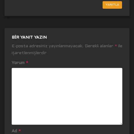
YANITLA
BIR YANIT YAZIN
E-posta adresiniz yayınlanmayacak.
Gerekli alanlar
*
ile
işaretlenmişlerdir
Yorum
*
Ad
*