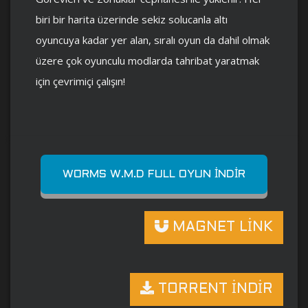
biri bir harita üzerinde sekiz solucanla altı
oyuncuya kadar yer alan, sıralı oyun da dahil olmak
üzere çok oyunculu modlarda tahribat yaratmak
için çevrimiçi çalışın!
WORMS W.M.D FULL OYUN İNDIR
MAGNET LİNK
TORRENT İNDİR