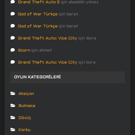
Grand Theft Auto 5
için
alaaddin yılmaz
God of War Türkçe
için
berat
God of War Türkçe
için
berat
Grand Theft Auto: Vice City
için
Bora
Scorn
için
ahmet
Grand Theft Auto: Vice City
için
bora
OYUN KATEGORILERI
Aksiyon
Bulmaca
Dövüş
Korku