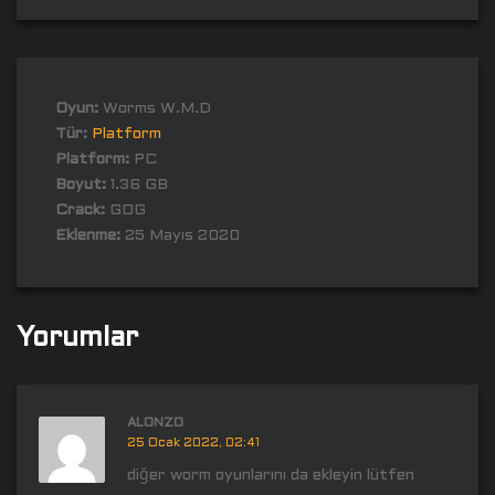
Oyun:
Worms W.M.D
Tür:
Platform
Platform:
PC
Boyut:
1.36 GB
Crack:
GOG
Eklenme:
25 Mayıs 2020
Yorumlar
ALONZO
25 Ocak 2022, 02:41
diğer worm oyunlarını da ekleyin lütfen