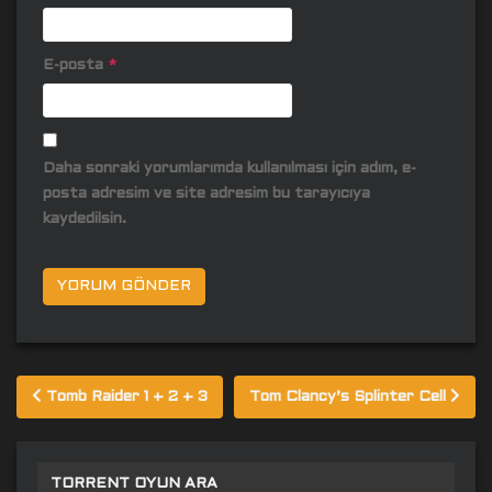
E-posta
*
Daha sonraki yorumlarımda kullanılması için adım, e-
posta adresim ve site adresim bu tarayıcıya
kaydedilsin.
Yazı
Tomb Raider 1 + 2 + 3
Tom Clancy’s Splinter Cell
gezinmesi
TORRENT OYUN ARA