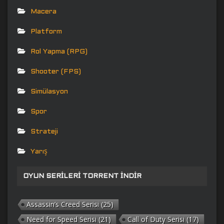
Macera
Platform
Rol Yapma (RPG)
Shooter (FPS)
Simülasyon
Spor
Strateji
Yarış
OYUN SERILERI TORRENT İNDIR
Assassin’s Creed Serisi
(25)
Need for Speed Serisi
(21)
Call of Duty Serisi
(17)