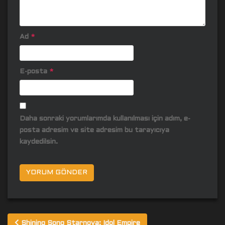
Ad
*
E-posta
*
Daha sonraki yorumlarımda kullanılması için adım, e-
posta adresim ve site adresim bu tarayıcıya
kaydedilsin.
Yazı
Shining Song Starnova: Idol Empire