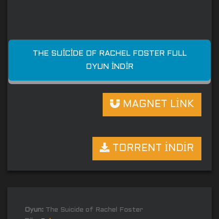
THE SUICIDE OF RACHEL FOSTER FULL
OYUN İNDIR
MAGNET LİNK
TORRENT İNDİR
Oyun:
The Suicide of Rachel Foster