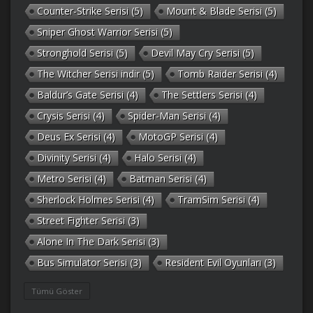
Counter-Strike Serisi
(5)
Mount & Blade Serisi
(5)
Sniper Ghost Warrior Serisi
(5)
Stronghold Serisi
(5)
Devil May Cry Serisi
(5)
The Witcher Serisi indir
(5)
Tomb Raider Serisi
(4)
Baldur’s Gate Serisi
(4)
The Settlers Serisi
(4)
Crysis Serisi
(4)
Spider-Man Serisi
(4)
Deus Ex Serisi
(4)
MotoGP Serisi
(4)
Divinity Serisi
(4)
Halo Serisi
(4)
Metro Serisi
(4)
Batman Serisi
(4)
Sherlock Holmes Serisi
(4)
TramSim Serisi
(4)
Street Fighter Serisi
(3)
Alone In The Dark Serisi
(3)
Bus Simulator Serisi
(3)
Resident Evil Oyunları
(3)
Gothic Serisi
(3)
Deponia Serisi
(3)
Tümü Göster
Unreal Serisi
(3)
Army Men Serisi
(3)