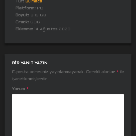
Tür:
Bulmaca
Platform:
PC
Boyut:
9.13 GB
Crack:
GOG
Eklenme:
14 Ağustos 2020
BIR YANIT YAZIN
E-posta adresiniz yayınlanmayacak.
Gerekli alanlar
*
ile
işaretlenmişlerdir
Yorum
*