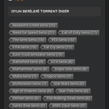
OYUN SERILERI TORRENT İNDIR
Assassin’s Creed Serisi
(25)
Need for Speed Serisi
(21)
Call of Duty Serisi
(17)
The Sims Serisi
(16)
PES Serisi
(16)
FIFA Serisi
(16)
Far Cry Serisi
(11)
Euro Truck Simulator Serisi
(10)
Battlefield Serisi
(9)
GTA Serisi
(8)
Warhammer Serisi
(8)
Sniper Elite Serisi
(8)
Mafia Serisi
(7)
Tropico Serisi
(7)
Wolfenstein Serisi
(7)
Star Wars Serisi
(6)
Age of Empires Serisi
(6)
Star Trek Serisi
(6)
Hitman Serisi
(6)
The Walking Dead Serisi
(6)
Saints Row Serisi
(5)
WWE Oyun Serisi
(5)