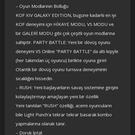
– Oyun Modlarının Bolluğu
KOF XIV GALAXY EDITION, bugüne kadarki en iyi
KOF deneyimi için HİKAYE MODU, VS MODU ve
bir GALERİ MODU gibi çok çeşitli oyun modlarına
sahiptir. PARTY BATTLE: Yeni bir dövüş oyunu
deneyimi VS Online “PARTY BATTLE” da altı kişiyle
(her takımdan üç oyuncu) birlikte oyuna girin!
Otantik bir dövüş oyunu turnuva deneyiminin
sıcaklığını hissedin.
– RUSH: Yeni başlayanların savaş sistemine girişini
kolaylaştırmayı amaçlayan yeni bir özellik
Yeni tanıtılan “RUSH” özelliği, acemi oyuncuların
bile Light Punch’a tekrar tekrar basarak kombo
yapmalarına olanak tanır.
– Doruk İptal: