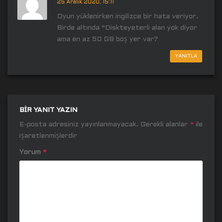
25 Aralık 2020, 15:11
Oyun yüklenirken ingilizce bir hata veriyor.
Birde altında “Diskteyeterli alan yok diyor
ama en az 50 GB boş yer var?
YANITLA
BIR YANIT YAZIN
E-posta adresiniz yayınlanmayacak.
Gerekli alanlar
*
ile
işaretlenmişlerdir
Yorum
*