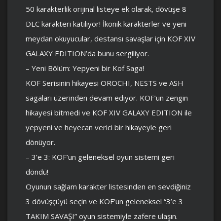
50 karakterlik orijinal listeye ek olarak, dövüşe 8
DLC karakteri katılıyor! İkonik karakterler ve yeni
meydan okuyucular, destansı savaşlar için KOF XIV
GALAXY EDITION’da bunu sergiliyor.
– Yeni Bölüm: Yepyeni bir Kof Saga!
KOF Serisinin hikayesi OROCHI, NESTS ve ASH
sagaları üzerinden devam ediyor. KOF’un zengin
hikayesi bitmedi ve KOF XIV GALAXY EDITION ile
yepyeni ve heyecan verici bir hikayeyle geri
dönüyor.
– 3’e 3: KOF’un geleneksel oyun sistemi geri
döndü!
Oyunun sağlam karakter listesinden en sevdiğiniz
3 dövüşçüyü seçin ve KOF’un geleneksel “3’e 3
TAKIM SAVAŞI” oyun sistemiyle zafere ulaşın.