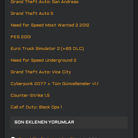
Grand Theft Auto: San Andreas
Grand Theft Auto 5
Need for Speed Most Wanted 2 2012
PES 2013
Euro Truck Simulator 2 (+65 DLC)
Need for Speed Underground 2
Grand Theft Auto: Vice City
Cyberpunk 2077 + Tüm Güncellemeler v1.1
Counter-Strike 1.5
Call of Duty: Black Ops 1
SON EKLENEN YORUMLAR