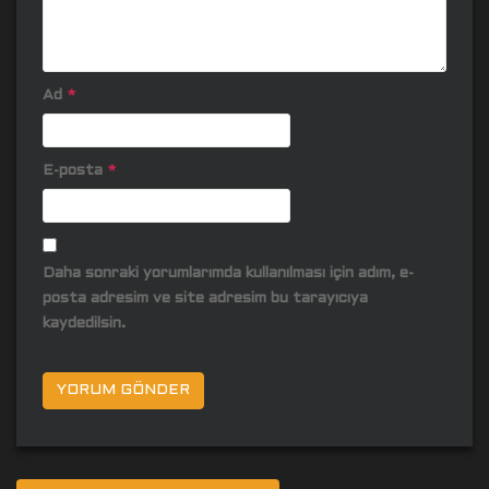
Ad
*
E-posta
*
Daha sonraki yorumlarımda kullanılması için adım, e-
posta adresim ve site adresim bu tarayıcıya
kaydedilsin.