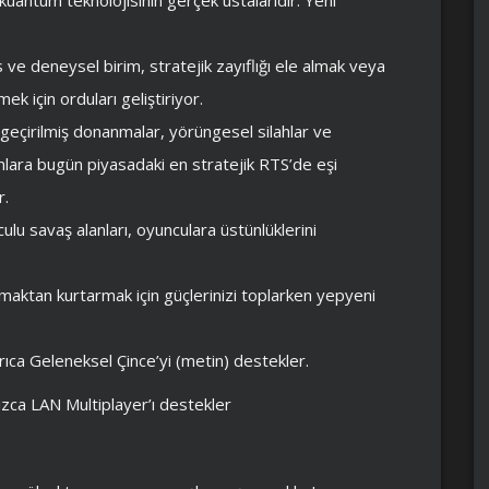
s ve deneysel birim, stratejik zayıflığı ele almak veya
mek için orduları geliştiriyor.
eçirilmiş donanmalar, yörüngesel silahlar ve
anlara bugün piyasadaki en stratejik RTS’de eşi
r.
ulu savaş alanları, oyunculara üstünlüklerini
lmaktan kurtarmak için güçlerinizi toplarken yepyeni
ca Geleneksel Çince’yi (metin) destekler.
ca LAN Multiplayer’ı destekler