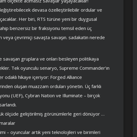
 ölçekte acımasız savaşlar yaşayacaklar!
ğiştirebilecek devasa özelleştirilebilir ordular ve
acaklar. Her biri, RTS türüne yeni bir duygusal
sahip benzersiz bir fraksiyonu temsil eden üç
n veya çevrimiçi savaşta savaşın. sadakatin nerede
e savaşan gruplara ve onları besleyen politikaya
ön ekler. Tek oyunculu senaryo, Supreme Commander’ın
er odaklı hikaye içeriyor: Forged Alliance
lerinden oluşan muazzam orduları yönetin. Üç farklı
syonu (UEF), Cybran Nation ve Illuminate – birçok
arlandı.
ük ölçüde geliştirilmiş görünümlerle geri dönüyor …
umaralar
 oyuncular artık yeni teknolojileri ve birimleri