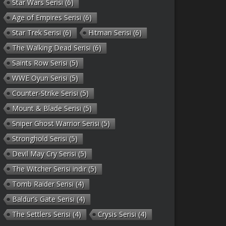
Star Wars Serisi
(6)
Age of Empires Serisi
(6)
Star Trek Serisi
(6)
Hitman Serisi
(6)
The Walking Dead Serisi
(6)
Saints Row Serisi
(5)
WWE Oyun Serisi
(5)
Counter-Strike Serisi
(5)
Mount & Blade Serisi
(5)
Sniper Ghost Warrior Serisi
(5)
Stronghold Serisi
(5)
Devil May Cry Serisi
(5)
The Witcher Serisi indir
(5)
Tomb Raider Serisi
(4)
Baldur’s Gate Serisi
(4)
The Settlers Serisi
(4)
Crysis Serisi
(4)