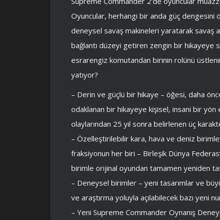
Supreme Commander 2’de oyuncular muazzam
Oyuncular, herhangi bir anda güç dengesini de
deneysel savaş makineleri yaratarak savaş aç
bağlantı düzeyi getiren zengin bir hikayeye 
esrarengiz komutandan birinin rolünü üstleni
yatıyor?
– Derin ve güçlü bir hikaye – öğesi, daha önc
odaklanan bir hikayeye kişisel, insani bir y
olaylarından 25 yıl sonra belirlenen üç karakt
– Özelleştirilebilir kara, hava ve deniz birim
fraksiyonun her biri – Birleşik Dünya Federa
birimle orijinal oyundan tamamen yeniden tas
– Deneysel birimler – yeni tasarımlar ve büy
ve araştırma yoluyla açılabilecek bazı yeni n
– Yeni Supreme Commander Oynanış Deneyimi –