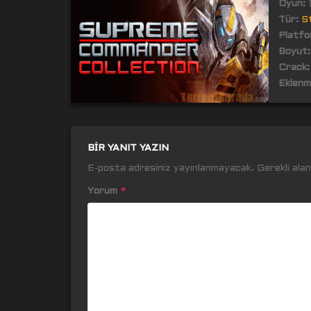
Oyun:
S
Tür:
St
Platfo
Boyut:
Crack:
Eklenm
BIR YANIT YAZIN
E-posta adresiniz yayınlanmayacak.
Gerekli ala
Yorum
*