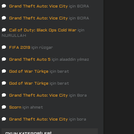
Grand Theft Auto: Vice City
için
BORA
Grand Theft Auto: Vice City
için
BORA
Call of Duty: Black Ops Cold War
için
NURULLAH
FIFA 2019
için
rüzgar
Grand Theft Auto 5
için
alaaddin yılmaz
God of War Türkçe
için
berat
God of War Türkçe
için
berat
Grand Theft Auto: Vice City
için
Bora
Scorn
için
ahmet
Grand Theft Auto: Vice City
için
bora