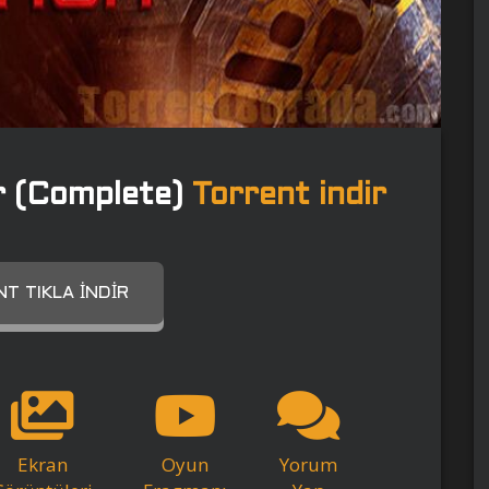
 (Complete)
Torrent indir
T TIKLA İNDIR
Ekran
Oyun
Yorum