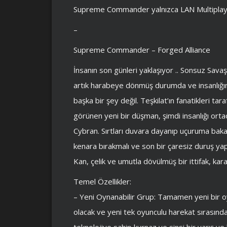
Supreme Commander yalnızca LAN Multiplaye
–
Supreme Commander – Forged Alliance
İnsanın son günleri yaklaşıyor .. Sonsuz Savaş
artık harabeye dönmüş durumda ve insanlığın
başka bir şey değil. Teşkilat’ın fanatikleri 
görünen yeni bir düşman, şimdi insanlığı orta
Cybran. Sırtları duvara dayanıp uçuruma bakarken
kenara bırakmalı ve son bir çaresiz duruş yap
Kan, çelik ve umutla dövülmüş bir ittifak, kar
Temel Özellikler:
– Yeni Oynanabilir Grup: Tamamen yeni bir o
olacak ve yeni tek oyunculu harekat sırasında
teknolojiye sahip kurnaz ve sinsi bir yarış ve