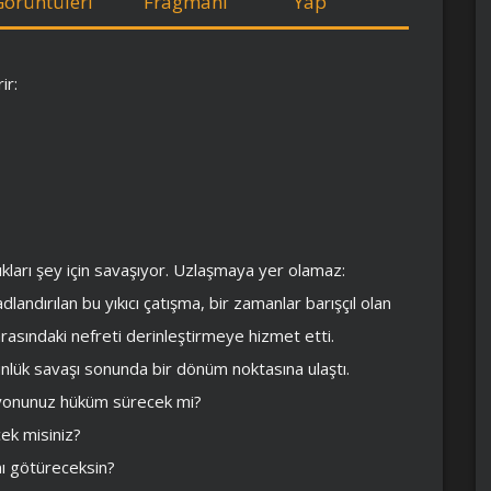
Görüntüleri
Fragmanı
Yap
ir:
dıkları şey için savaşıyor. Uzlaşmaya yer olamaz:
landırılan bu yıkıcı çatışma, bir zamanlar barışçıl olan
arasındaki nefreti derinleştirmeye hizmet etti.
nlük savaşı sonunda bir dönüm noktasına ulaştı.
ksiyonunuz hüküm sürecek mi?
cek misiniz?
ı götüreceksin?