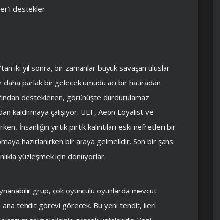
r’ı destekler
’tan iki yıl sonra, bir zamanlar büyük savaşan uluslar
 daha parlak bir gelecek umudu acı bir hatıradan
tarafından desteklenen, görünüşte durdurulamaz
dan kaldırmaya çalışıyor: UEF, Aeon Loyalist ve
, İnsanlığın yırtık pırtık kalıntıları eski nefretleri bir
maya hazırlanırken bir araya gelmelidir. Son bir şans.
anlıkla yüzleşmek için dönüyorlar.
ynanabilir grup, çok oyunculu oyunlarda mevcut
 ana tehdit görevi görecek. Bu yeni tehdit, ileri
 kuantum teknolojisinin gerçek ustalarıdır. Yeni