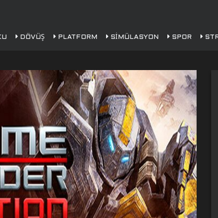
KU
DÖVÜŞ
PLATFORM
SIMÜLASYON
SPOR
STR