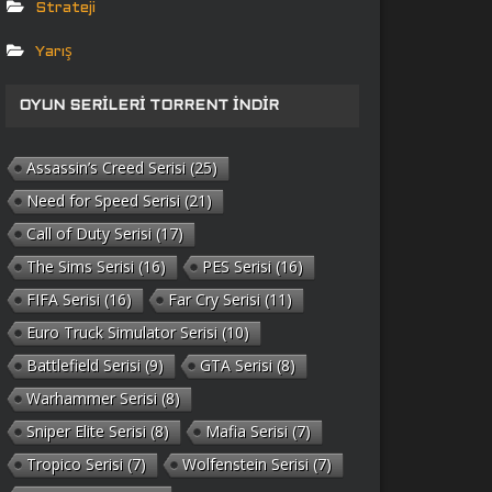
Strateji
Yarış
OYUN SERILERI TORRENT İNDIR
Assassin’s Creed Serisi
(25)
Need for Speed Serisi
(21)
Call of Duty Serisi
(17)
The Sims Serisi
(16)
PES Serisi
(16)
FIFA Serisi
(16)
Far Cry Serisi
(11)
Euro Truck Simulator Serisi
(10)
Battlefield Serisi
(9)
GTA Serisi
(8)
Warhammer Serisi
(8)
Sniper Elite Serisi
(8)
Mafia Serisi
(7)
Tropico Serisi
(7)
Wolfenstein Serisi
(7)