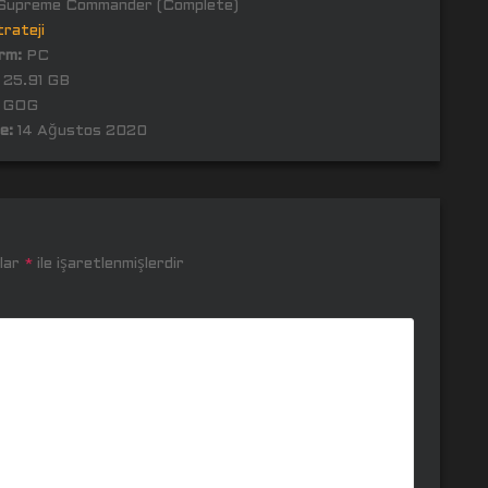
upreme Commander (Complete)
rateji
rm:
PC
25.91 GB
GOG
e:
14 Ağustos 2020
nlar
*
ile işaretlenmişlerdir