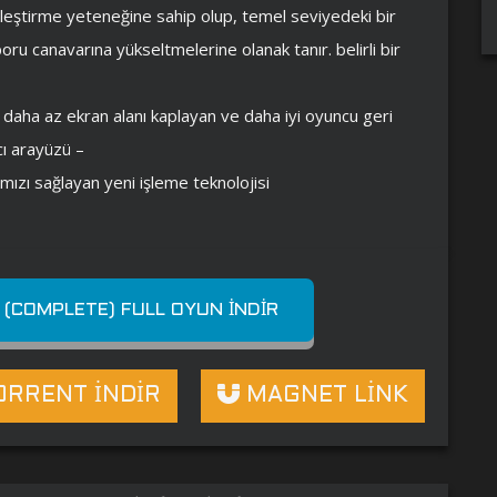
rleştirme yeteneğine sahip olup, temel seviyedeki bir
ru canavarına yükseltmelerine olanak tanır. belirli bir
, daha az ekran alanı kaplayan ve daha iyi oyuncu geri
cı arayüzü –
zı sağlayan yeni işleme teknolojisi
COMPLETE) FULL OYUN İNDIR
RRENT İNDİR
MAGNET LİNK