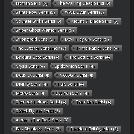
Hitman Serisi
(6)
The Walking Dead Serisi
(6)
Saints Row Serisi
(5)
WWE Oyun Serisi
(5)
Counter-Strike Serisi
(5)
Mount & Blade Serisi
(5)
Sniper Ghost Warrior Serisi
(5)
Stronghold Serisi
(5)
Devil May Cry Serisi
(5)
The Witcher Serisi indir
(5)
Tomb Raider Serisi
(4)
Baldur’s Gate Serisi
(4)
The Settlers Serisi
(4)
Crysis Serisi
(4)
Spider-Man Serisi
(4)
Deus Ex Serisi
(4)
MotoGP Serisi
(4)
Divinity Serisi
(4)
Halo Serisi
(4)
Metro Serisi
(4)
Batman Serisi
(4)
Sherlock Holmes Serisi
(4)
TramSim Serisi
(4)
Street Fighter Serisi
(3)
Alone In The Dark Serisi
(3)
Bus Simulator Serisi
(3)
Resident Evil Oyunları
(3)