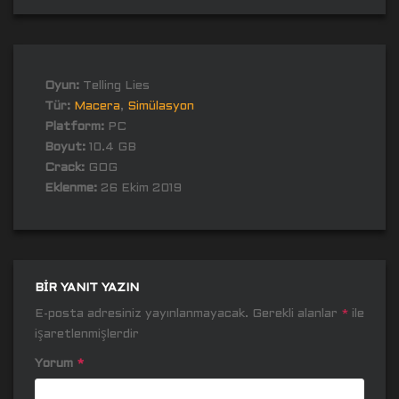
Oyun:
Telling Lies
Tür:
Macera
,
Simülasyon
Platform:
PC
Boyut:
10.4 GB
Crack:
GOG
Eklenme:
26 Ekim 2019
BIR YANIT YAZIN
E-posta adresiniz yayınlanmayacak.
Gerekli alanlar
*
ile
işaretlenmişlerdir
Yorum
*