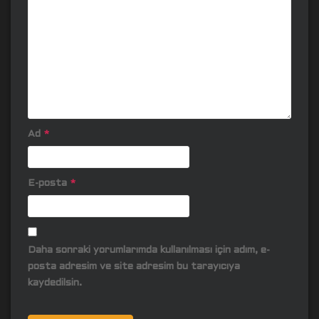
Ad
*
E-posta
*
Daha sonraki yorumlarımda kullanılması için adım, e-
posta adresim ve site adresim bu tarayıcıya
kaydedilsin.