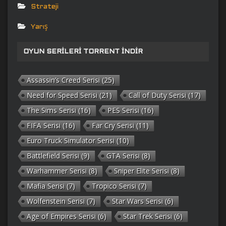
Strateji
Yarış
OYUN SERILERI TORRENT İNDIR
Assassin’s Creed Serisi
(25)
Need for Speed Serisi
(21)
Call of Duty Serisi
(17)
The Sims Serisi
(16)
PES Serisi
(16)
FIFA Serisi
(16)
Far Cry Serisi
(11)
Euro Truck Simulator Serisi
(10)
Battlefield Serisi
(9)
GTA Serisi
(8)
Warhammer Serisi
(8)
Sniper Elite Serisi
(8)
Mafia Serisi
(7)
Tropico Serisi
(7)
Wolfenstein Serisi
(7)
Star Wars Serisi
(6)
Age of Empires Serisi
(6)
Star Trek Serisi
(6)