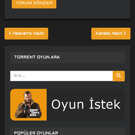
Yazı
Heaven’s Vault
Xanadu Next
gezinmesi
TORRENT OYUN ARA
Arama
yap:
POPÜLER OYUNLAR