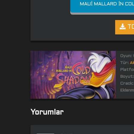
MAUI MALLARD IN CO
TO
Oyun:
M
Tür:
A
Platfo
Boyut:
Crack:
Eklenm
Yorumlar