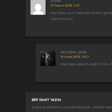
CAVAD
27 Kasım 2019, 11:47
Merhaba oyun hakkinda sistem gereksi
yapiyorsunuz
MELIKSAH_2006
16 Aralık 2019, 13:07
Merhaba, eklenti değil HTML-P
BIR YANIT YAZIN
E-posta adresiniz yayınlanmayacak.
Gerekli ala