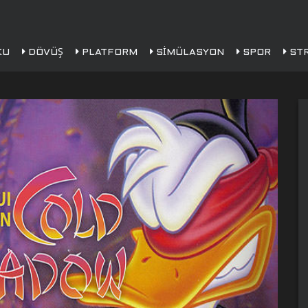
KU
DÖVÜŞ
PLATFORM
SIMÜLASYON
SPOR
STR