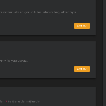
nimleri ekran goruntuleri alanini hagi eklentiyle
YANITLA
HP ile yapıyoruz.
YANITLA
nlar
*
ile işaretlenmişlerdir