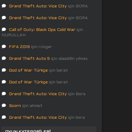
Grand Theft Auto: Vice City
için
BORA
Grand Theft Auto: Vice City
için
BORA
Call of Duty: Black Ops Cold War
için
NURULLAH
FIFA 2019
için
rüzgar
Grand Theft Auto 5
için
alaaddin yılmaz
God of War Türkçe
için
berat
God of War Türkçe
için
berat
Grand Theft Auto: Vice City
için
Bora
Scorn
için
ahmet
Grand Theft Auto: Vice City
için
bora