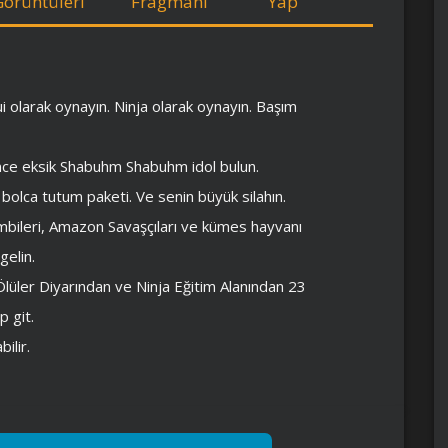
Görüntüleri
Fragmanı
Yap
ui olarak oynayın. Ninja olarak oynayın. Başım
ce eksik Shabuhm Shabuhm idol bulun.
bolca tutum paketi. Ve senin büyük silahın.
bileri, Amazon Savaşçıları ve kümes hayvanı
gelin.
Ölüler Diyarından ve Ninja Eğitim Alanından 23
p git.
ilir.