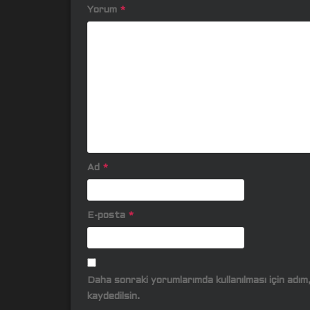
Yorum
*
Ad
*
E-posta
*
Daha sonraki yorumlarımda kullanılması için adı
kaydedilsin.