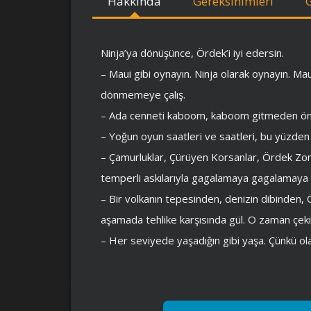
Hakkında
Gereksinimleri
Ninja’ya dönüşünce, Ördek’i iyi edersin.
– Maui gibi oynayın. Ninja olarak oynayın. Ma
dönmemeye çalış.
– Ada cenneti kaboom, kaboom gitmeden ön
– Yoğun oyun saatleri ve saatleri, bu yüzden 
– Çamurluklar, Çürüyen Korsanlar, Ördek Zom
temperli askılarıyla gagalamaya gagalamaya 
– Bir volkanın tepesinden, denizin dibinden, 
aşamada tehlike karşısında gül. O zaman çeki
– Her seviyede yaşadığın gibi yaşa. Çünkü olab