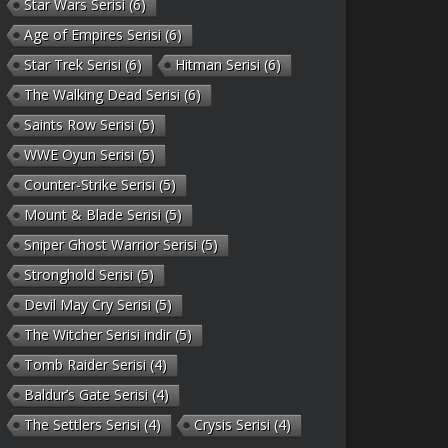
Star Wars Serisi
(6)
Age of Empires Serisi
(6)
Star Trek Serisi
(6)
Hitman Serisi
(6)
The Walking Dead Serisi
(6)
Saints Row Serisi
(5)
WWE Oyun Serisi
(5)
Counter-Strike Serisi
(5)
Mount & Blade Serisi
(5)
Sniper Ghost Warrior Serisi
(5)
Stronghold Serisi
(5)
Devil May Cry Serisi
(5)
The Witcher Serisi indir
(5)
Tomb Raider Serisi
(4)
Baldur’s Gate Serisi
(4)
The Settlers Serisi
(4)
Crysis Serisi
(4)