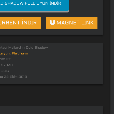
LD SHADOW FULL OYUN İNDIR
RRENT İNDİR
MAGNET LİNK
aui Mallard in Cold Shadow
ksiyon
,
Platform
rm:
PC
97 MB
GOG
e:
28 Ekim 2019