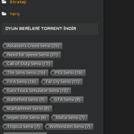
Strateji
Yarış
OYUN SERILERI TORRENT İNDIR
Assassin’s Creed Serisi
(25)
Need for Speed Serisi
(21)
Call of Duty Serisi
(17)
The Sims Serisi
(16)
PES Serisi
(16)
FIFA Serisi
(16)
Far Cry Serisi
(11)
Euro Truck Simulator Serisi
(10)
Battlefield Serisi
(9)
GTA Serisi
(8)
Warhammer Serisi
(8)
Sniper Elite Serisi
(8)
Mafia Serisi
(7)
Tropico Serisi
(7)
Wolfenstein Serisi
(7)