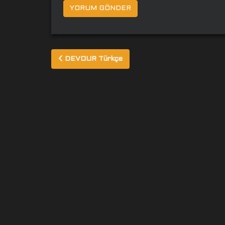
Yazı
DEVOUR Türkçe
gezinmesi