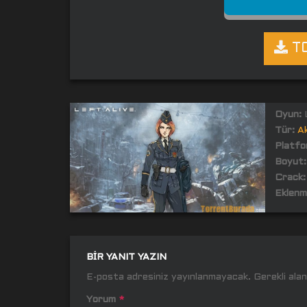
TO
Oyun:
Tür:
A
Platfo
Boyut:
Crack:
Eklenm
BIR YANIT YAZIN
E-posta adresiniz yayınlanmayacak.
Gerekli ala
Yorum
*