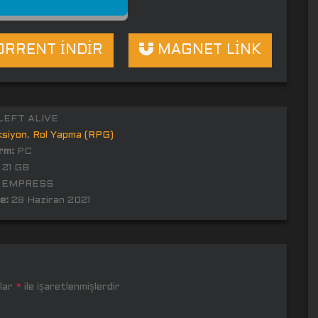
RRENT İNDİR
MAGNET LİNK
LEFT ALIVE
ksiyon
,
Rol Yapma (RPG)
rm:
PC
21 GB
EMPRESS
e:
28 Haziran 2021
nlar
*
ile işaretlenmişlerdir