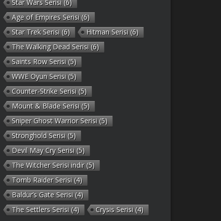
Star Wars Serisi
(6)
Age of Empires Serisi
(6)
Star Trek Serisi
(6)
Hitman Serisi
(6)
The Walking Dead Serisi
(6)
Saints Row Serisi
(5)
WWE Oyun Serisi
(5)
Counter-Strike Serisi
(5)
Mount & Blade Serisi
(5)
Sniper Ghost Warrior Serisi
(5)
Stronghold Serisi
(5)
Devil May Cry Serisi
(5)
The Witcher Serisi indir
(5)
Tomb Raider Serisi
(4)
Baldur’s Gate Serisi
(4)
The Settlers Serisi
(4)
Crysis Serisi
(4)