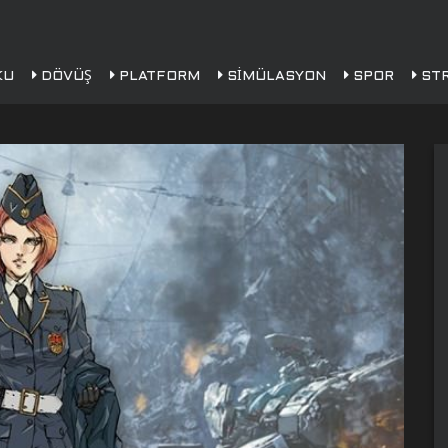
KU
DÖVÜŞ
PLATFORM
SIMÜLASYON
SPOR
STR