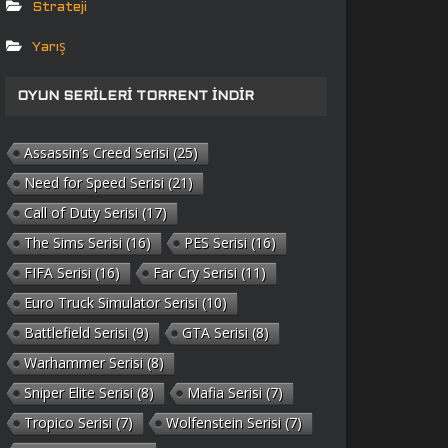
Strateji
Yarış
OYUN SERILERI TORRENT İNDIR
Assassin’s Creed Serisi
(25)
Need for Speed Serisi
(21)
Call of Duty Serisi
(17)
The Sims Serisi
(16)
PES Serisi
(16)
FIFA Serisi
(16)
Far Cry Serisi
(11)
Euro Truck Simulator Serisi
(10)
Battlefield Serisi
(9)
GTA Serisi
(8)
Warhammer Serisi
(8)
Sniper Elite Serisi
(8)
Mafia Serisi
(7)
Tropico Serisi
(7)
Wolfenstein Serisi
(7)