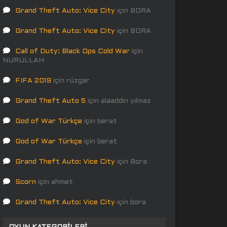
Grand Theft Auto: Vice City
için
BORA
Grand Theft Auto: Vice City
için
BORA
Call of Duty: Black Ops Cold War
için
NURULLAH
FIFA 2019
için
rüzgar
Grand Theft Auto 5
için
alaaddin yılmaz
God of War Türkçe
için
berat
God of War Türkçe
için
berat
Grand Theft Auto: Vice City
için
Bora
Scorn
için
ahmet
Grand Theft Auto: Vice City
için
bora