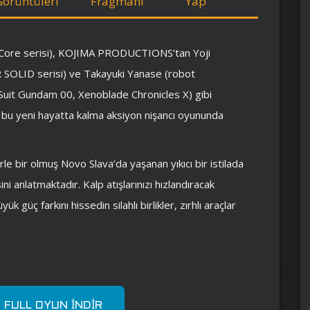
Görüntüleri
Fragmanı
Yap
Core serisi), KOJIMA PRODUCTIONS’tan Yoji
 SOLID serisi) ve Takayuki Yanase (robot
e Suit Gundam 00, Xenoblade Chronicles X) gibi
ek bu yeni hayatta kalma aksiyon nişancı oyununda
le bir olmuş Novo Slava’da yaşanan yıkıcı bir istilada
ni anlatmaktadır. Kalp atışlarınızı hızlandıracak
k güç farkını hissedin silahlı birlikler, zırhlı araçlar
E FULL OYUN İNDIR