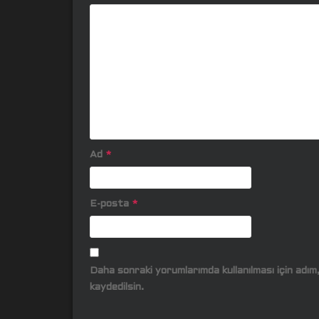
Ad
*
E-posta
*
Daha sonraki yorumlarımda kullanılması için adı
kaydedilsin.