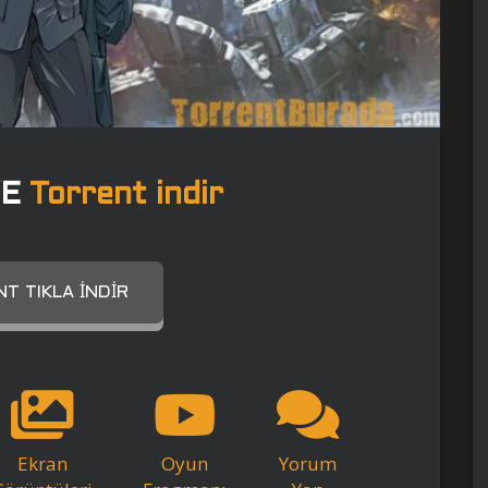
VE
Torrent indir
T TIKLA İNDIR
Ekran
Oyun
Yorum