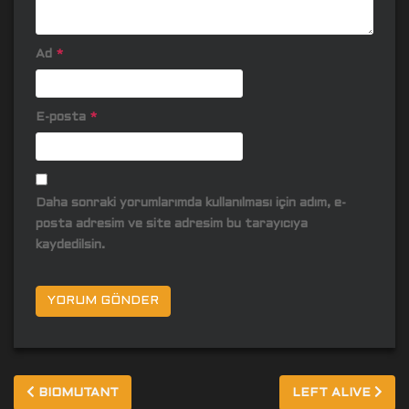
Ad
*
E-posta
*
Daha sonraki yorumlarımda kullanılması için adım, e-
posta adresim ve site adresim bu tarayıcıya
kaydedilsin.
Yazı
BIOMUTANT
LEFT ALIVE