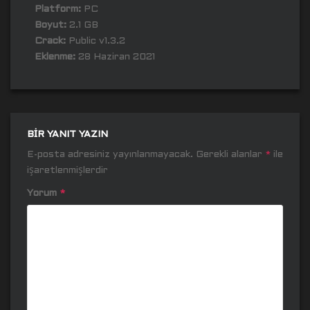
Platform:
PC
Boyut:
2.1 GB
Crack:
Public v1.3.2
Eklenme:
28 Haziran 2021
BIR YANIT YAZIN
E-posta adresiniz yayınlanmayacak.
Gerekli alanlar
*
ile
işaretlenmişlerdir
Yorum
*