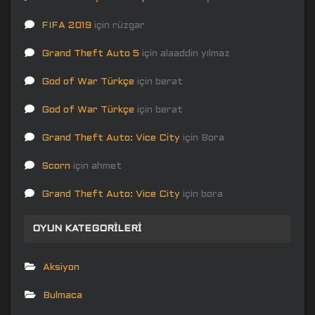
FIFA 2019
için
rüzgar
Grand Theft Auto 5
için
alaaddin yılmaz
God of War Türkçe
için
berat
God of War Türkçe
için
berat
Grand Theft Auto: Vice City
için
Bora
Scorn
için
ahmet
Grand Theft Auto: Vice City
için
bora
OYUN KATEGORILERI
Aksiyon
Bulmaca