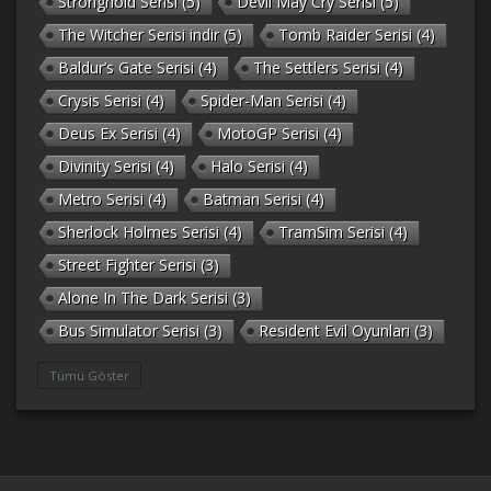
Stronghold Serisi
(5)
Devil May Cry Serisi
(5)
The Witcher Serisi indir
(5)
Tomb Raider Serisi
(4)
Baldur’s Gate Serisi
(4)
The Settlers Serisi
(4)
Crysis Serisi
(4)
Spider-Man Serisi
(4)
Deus Ex Serisi
(4)
MotoGP Serisi
(4)
Divinity Serisi
(4)
Halo Serisi
(4)
Metro Serisi
(4)
Batman Serisi
(4)
Sherlock Holmes Serisi
(4)
TramSim Serisi
(4)
Street Fighter Serisi
(3)
Alone In The Dark Serisi
(3)
Bus Simulator Serisi
(3)
Resident Evil Oyunları
(3)
Gothic Serisi
(3)
Deponia Serisi
(3)
Tümü Göster
Unreal Serisi
(3)
Army Men Serisi
(3)
Prince of Persia Serisi
(3)
Empire Earth Serisi
(3)
Arma Serisi
(3)
Gabriel Knight Serisi
(3)