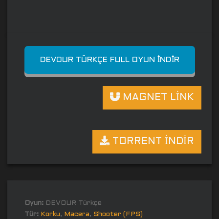
DEVOUR TÜRKÇE FULL OYUN İNDIR
MAGNET LİNK
TORRENT İNDİR
Oyun:
DEVOUR Türkçe
Tür:
Korku
,
Macera
,
Shooter (FPS)