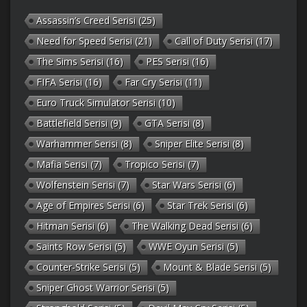
Assassin’s Creed Serisi
(25)
Need for Speed Serisi
(21)
Call of Duty Serisi
(17)
The Sims Serisi
(16)
PES Serisi
(16)
FIFA Serisi
(16)
Far Cry Serisi
(11)
Euro Truck Simulator Serisi
(10)
Battlefield Serisi
(9)
GTA Serisi
(8)
Warhammer Serisi
(8)
Sniper Elite Serisi
(8)
Mafia Serisi
(7)
Tropico Serisi
(7)
Wolfenstein Serisi
(7)
Star Wars Serisi
(6)
Age of Empires Serisi
(6)
Star Trek Serisi
(6)
Hitman Serisi
(6)
The Walking Dead Serisi
(6)
Saints Row Serisi
(5)
WWE Oyun Serisi
(5)
Counter-Strike Serisi
(5)
Mount & Blade Serisi
(5)
Sniper Ghost Warrior Serisi
(5)