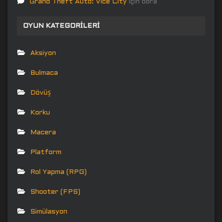
Grand Theft Auto: Vice City
için
bora
OYUN KATEGORILERI
Aksiyon
Bulmaca
Dövüş
Korku
Macera
Platform
Rol Yapma (RPG)
Shooter (FPS)
Simülasyon