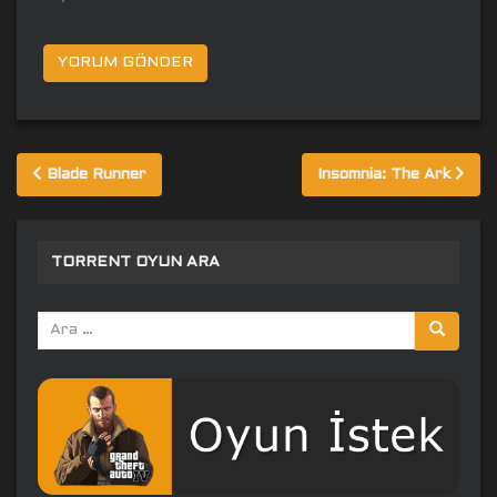
Yazı
Blade Runner
Insomnia: The Ark
gezinmesi
TORRENT OYUN ARA
Arama
yap: