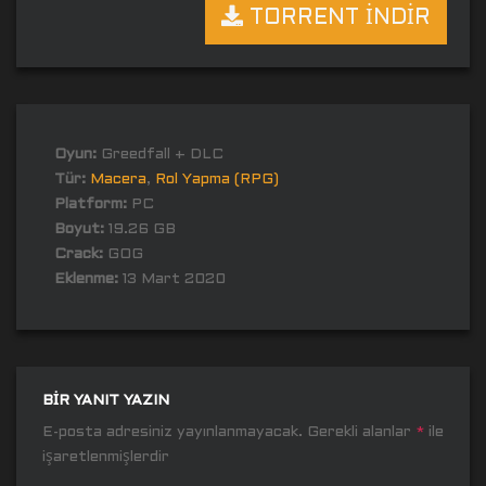
TORRENT İNDİR
Oyun:
Greedfall + DLC
Tür:
Macera
,
Rol Yapma (RPG)
Platform:
PC
Boyut:
19.26 GB
Crack:
GOG
Eklenme:
13 Mart 2020
BIR YANIT YAZIN
E-posta adresiniz yayınlanmayacak.
Gerekli alanlar
*
ile
işaretlenmişlerdir