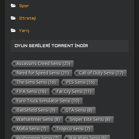
Spor
Strateji
Yarış
OYUN SERILERI TORRENT İNDIR
Assassin’s Creed Serisi
(25)
Need for Speed Serisi
(21)
Call of Duty Serisi
(17)
The Sims Serisi
(16)
PES Serisi
(16)
FIFA Serisi
(16)
Far Cry Serisi
(11)
Euro Truck Simulator Serisi
(10)
Battlefield Serisi
(9)
GTA Serisi
(8)
Warhammer Serisi
(8)
Sniper Elite Serisi
(8)
Mafia Serisi
(7)
Tropico Serisi
(7)
Wolfenstein Serisi
(7)
Star Wars Serisi
(6)