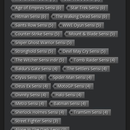
Age of Empires Serisi
(6)
Star Trek Serisi
(6)
Hitman Serisi
(6)
The Walking Dead Serisi
(6)
Saints Row Serisi
(5)
WWE Oyun Serisi
(5)
Counter-Strike Serisi
(5)
Mount & Blade Serisi
(5)
Sniper Ghost Warrior Serisi
(5)
Stronghold Serisi
(5)
Devil May Cry Serisi
(5)
The Witcher Serisi indir
(5)
Tomb Raider Serisi
(4)
Baldur’s Gate Serisi
(4)
The Settlers Serisi
(4)
Crysis Serisi
(4)
Spider-Man Serisi
(4)
Deus Ex Serisi
(4)
MotoGP Serisi
(4)
Divinity Serisi
(4)
Halo Serisi
(4)
Metro Serisi
(4)
Batman Serisi
(4)
Sherlock Holmes Serisi
(4)
TramSim Serisi
(4)
Street Fighter Serisi
(3)
Alone In The Dark Serisi
(3)