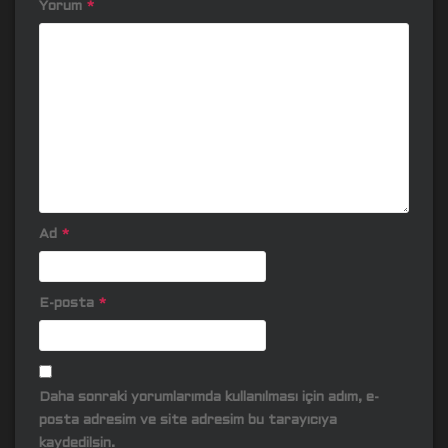
Yorum
*
Ad
*
E-posta
*
Daha sonraki yorumlarımda kullanılması için adım, e-
posta adresim ve site adresim bu tarayıcıya
kaydedilsin.