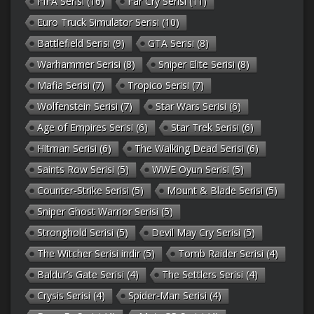
FIFA Serisi
(16)
Far Cry Serisi
(11)
Euro Truck Simulator Serisi
(10)
Battlefield Serisi
(9)
GTA Serisi
(8)
Warhammer Serisi
(8)
Sniper Elite Serisi
(8)
Mafia Serisi
(7)
Tropico Serisi
(7)
Wolfenstein Serisi
(7)
Star Wars Serisi
(6)
Age of Empires Serisi
(6)
Star Trek Serisi
(6)
Hitman Serisi
(6)
The Walking Dead Serisi
(6)
Saints Row Serisi
(5)
WWE Oyun Serisi
(5)
Counter-Strike Serisi
(5)
Mount & Blade Serisi
(5)
Sniper Ghost Warrior Serisi
(5)
Stronghold Serisi
(5)
Devil May Cry Serisi
(5)
The Witcher Serisi indir
(5)
Tomb Raider Serisi
(4)
Baldur’s Gate Serisi
(4)
The Settlers Serisi
(4)
Crysis Serisi
(4)
Spider-Man Serisi
(4)