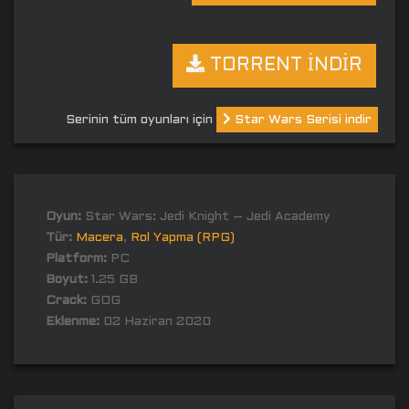
TORRENT İNDİR
Serinin tüm oyunları için
Star Wars Serisi indir
Oyun:
Star Wars: Jedi Knight – Jedi Academy
Tür:
Macera
,
Rol Yapma (RPG)
Platform:
PC
Boyut:
1.25 GB
Crack:
GOG
Eklenme:
02 Haziran 2020