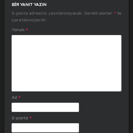
BIR YANIT YAZIN
E-posta adresiniz yayınlanmayacak.
Gerekli alanlar
*
ile
işaretlenmişlerdir
Yorum
*
Ad
*
E-posta
*