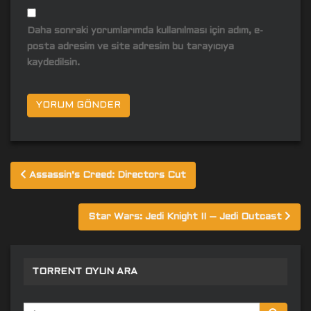
Daha sonraki yorumlarımda kullanılması için adım, e-
posta adresim ve site adresim bu tarayıcıya
kaydedilsin.
Yazı
Assassin’s Creed: Directors Cut
gezinmesi
Star Wars: Jedi Knight II – Jedi Outcast
TORRENT OYUN ARA
Arama