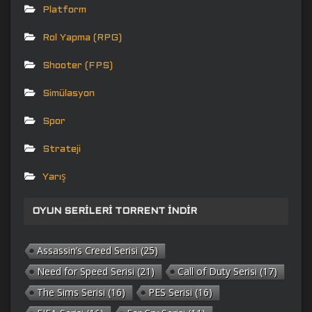
Platform
Rol Yapma (RPG)
Shooter (FPS)
Simülasyon
Spor
Strateji
Yarış
OYUN SERILERI TORRENT İNDIR
Assassin’s Creed Serisi
(25)
Need for Speed Serisi
(21)
Call of Duty Serisi
(17)
The Sims Serisi
(16)
PES Serisi
(16)