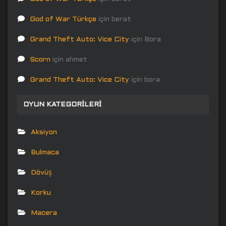
God of War Türkçe
için
berat
Grand Theft Auto: Vice City
için
Bora
Scorn
için
ahmet
Grand Theft Auto: Vice City
için
bora
OYUN KATEGORILERI
Aksiyon
Bulmaca
Dövüş
Korku
Macera