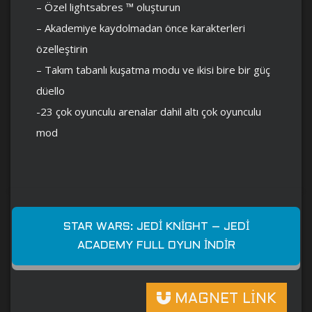
– Özel lightsabres ™ oluşturun
– Akademiye kaydolmadan önce karakterleri
özelleştirin
– Takım tabanlı kuşatma modu ve ikisi bire bir güç
düello
-23 çok oyunculu arenalar dahil altı çok oyunculu
mod
STAR WARS: JEDI KNIGHT – JEDI
ACADEMY FULL OYUN İNDIR
MAGNET LİNK