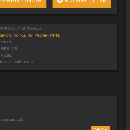
RRENT İNDİR
MAGNET LİNK
DYSMANTLE Türkçe
ksiyon
,
Korku
,
Rol Yapma (RPG)
rm:
PC
968 MB
Public
e:
03 Ocak 2022
 ve seed yok.
YANITLA