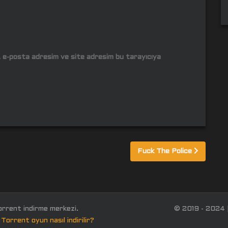
m, e-posta adresim ve site adresim bu tarayıcıya
Fuck The Police
orrent indirme merkezi.
© 2019 - 2024 
Torrent oyun nasıl indirilir?