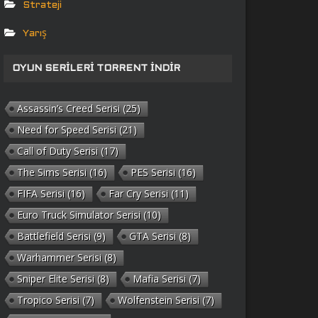
Strateji
Yarış
OYUN SERILERI TORRENT İNDIR
Assassin’s Creed Serisi
(25)
Need for Speed Serisi
(21)
Call of Duty Serisi
(17)
The Sims Serisi
(16)
PES Serisi
(16)
FIFA Serisi
(16)
Far Cry Serisi
(11)
Euro Truck Simulator Serisi
(10)
Battlefield Serisi
(9)
GTA Serisi
(8)
Warhammer Serisi
(8)
Sniper Elite Serisi
(8)
Mafia Serisi
(7)
Tropico Serisi
(7)
Wolfenstein Serisi
(7)