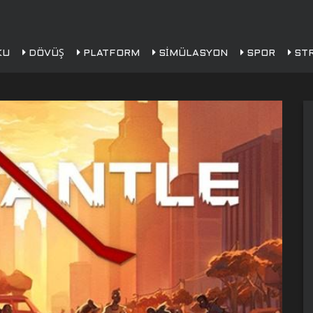
KU
DÖVÜŞ
PLATFORM
SIMÜLASYON
SPOR
STR