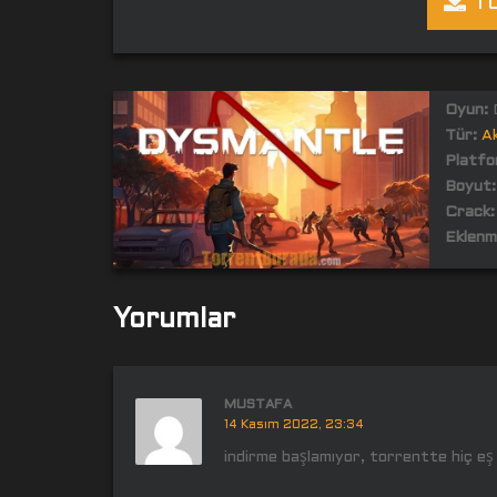
TO
Oyun:
Tür:
A
Platfo
Boyut:
Crack:
Eklenm
Yorumlar
MUSTAFA
14 Kasım 2022, 23:34
indirme başlamıyor, torrentte hiç eş