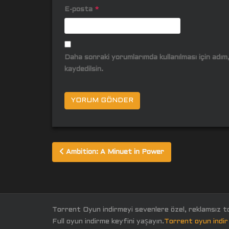
E-posta
*
Daha sonraki yorumlarımda kullanılması için adı
kaydedilsin.
Yazı
Ambition: A Minuet in Power
gezinmesi
Torrent Oyun indirmeyi sevenlere özel, reklamsız t
Full oyun indirme keyfini yaşayın.
Torrent oyun indir