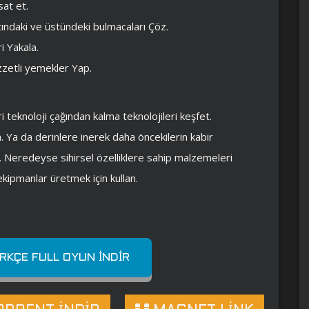
sat et.
tındaki ve üstündeki bulmacaları Çöz.
i Yakala.
lezzetli yemekler Yap.
ri teknoloji çağından kalma teknolojileri keşfet.
a. Ya da derinlere inerek daha öncekilerin kabir
din. Neredeyse sihirsel özelliklere sahip malzemeleri
kipmanlar üretmek için kullan.
KÇE FULL OYUN İNDIR