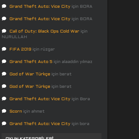
Grand Theft Auto: Vice City
için
BORA
Grand Theft Auto: Vice City
için
BORA
Call of Duty: Black Ops Cold War
için
NURULLAH
FIFA 2019
için
rüzgar
Grand Theft Auto 5
için
alaaddin yılmaz
God of War Türkçe
için
berat
God of War Türkçe
için
berat
Grand Theft Auto: Vice City
için
Bora
Scorn
için
ahmet
Grand Theft Auto: Vice City
için
bora