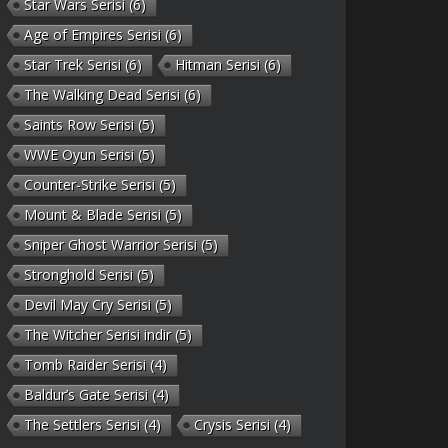
Star Wars Serisi
(6)
Age of Empires Serisi
(6)
Star Trek Serisi
(6)
Hitman Serisi
(6)
The Walking Dead Serisi
(6)
Saints Row Serisi
(5)
WWE Oyun Serisi
(5)
Counter-Strike Serisi
(5)
Mount & Blade Serisi
(5)
Sniper Ghost Warrior Serisi
(5)
Stronghold Serisi
(5)
Devil May Cry Serisi
(5)
The Witcher Serisi indir
(5)
Tomb Raider Serisi
(4)
Baldur’s Gate Serisi
(4)
The Settlers Serisi
(4)
Crysis Serisi
(4)