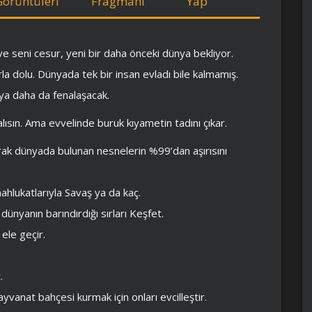
Görüntüleri
Fragmanı
Yap
e seni cesur, yeni bir daha önceki dünya bekliyor.
rla dolu. Dünyada tek bir insan evladı bile kalmamış.
ya daha da fenalaşacak.
ısın. Ama evvelinde buruk kıyametin tadını çıkar.
rak dünyada bulunan nesnelerin %99’dan aşırısını
ahlukatlarıyla Savaş ya da kaç.
dünyanın barındırdığı sırları Keşfet.
ele geçir.
.
yvanat bahçesi kurmak için onları evcilleştir.