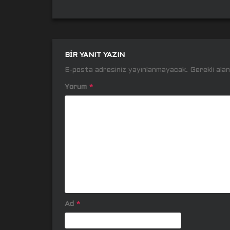
BIR YANIT YAZIN
E-posta adresiniz yayınlanmayacak.
Gerekli ala
Yorum
*
Ad
*