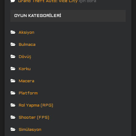
Grand Theft Auto: Vice City
için
bora
OYUN KATEGORILERI
Aksiyon
Bulmaca
Dövüş
Korku
Macera
Platform
Rol Yapma (RPG)
Shooter (FPS)
Simülasyon