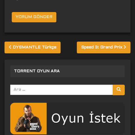
Yazı
DYSMANTLE Türkçe
Speed 3: Grand Prix
gezinmesi
TORRENT OYUN ARA
Arama
yap: