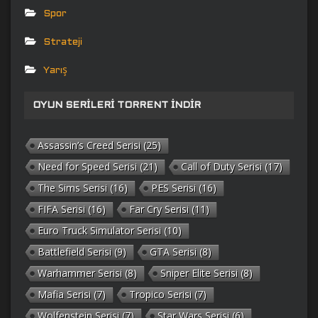
Spor
Strateji
Yarış
OYUN SERILERI TORRENT İNDIR
Assassin’s Creed Serisi
(25)
Need for Speed Serisi
(21)
Call of Duty Serisi
(17)
The Sims Serisi
(16)
PES Serisi
(16)
FIFA Serisi
(16)
Far Cry Serisi
(11)
Euro Truck Simulator Serisi
(10)
Battlefield Serisi
(9)
GTA Serisi
(8)
Warhammer Serisi
(8)
Sniper Elite Serisi
(8)
Mafia Serisi
(7)
Tropico Serisi
(7)
Wolfenstein Serisi
(7)
Star Wars Serisi
(6)