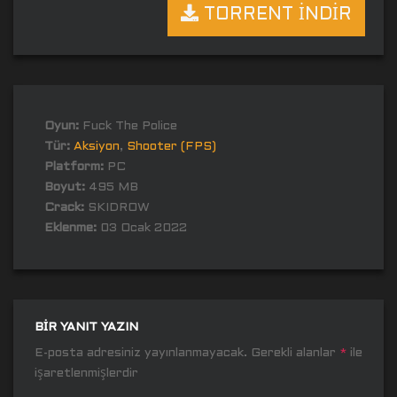
TORRENT İNDİR
Oyun:
Fuck The Police
Tür:
Aksiyon
,
Shooter (FPS)
Platform:
PC
Boyut:
495 MB
Crack:
SKIDROW
Eklenme:
03 Ocak 2022
BIR YANIT YAZIN
E-posta adresiniz yayınlanmayacak.
Gerekli alanlar
*
ile
işaretlenmişlerdir