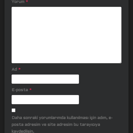
Yorum
*
Ad
*
E-posta
*
Daha sonraki yorumlarımda kullanılması için adım, e-
posta adresim ve site adresim bu tarayıcıya
kaydedilsin.