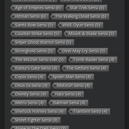
Age of Empires Serisi
(6)
Star Trek Serisi
(6)
Hitman Serisi
(6)
The Walking Dead Serisi
(6)
Saints Row Serisi
(5)
WWE Oyun Serisi
(5)
Counter-Strike Serisi
(5)
Mount & Blade Serisi
(5)
Sniper Ghost Warrior Serisi
(5)
Stronghold Serisi
(5)
Devil May Cry Serisi
(5)
The Witcher Serisi indir
(5)
Tomb Raider Serisi
(4)
Baldur’s Gate Serisi
(4)
The Settlers Serisi
(4)
Crysis Serisi
(4)
Spider-Man Serisi
(4)
Deus Ex Serisi
(4)
MotoGP Serisi
(4)
Divinity Serisi
(4)
Halo Serisi
(4)
Metro Serisi
(4)
Batman Serisi
(4)
Sherlock Holmes Serisi
(4)
TramSim Serisi
(4)
Street Fighter Serisi
(3)
Alone In The Dark Serisi
(3)