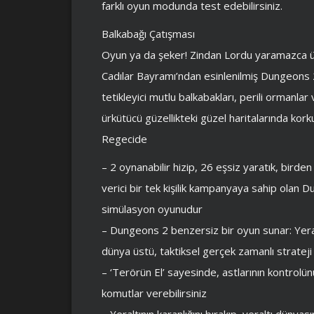
farklı oyun modunda test edebilirsiniz.
Balkabağı Çatışması
Oyun ya da şeker! Zindan Lordu yaramazca ür
Cadılar Bayramı’ndan esinlenilmiş Dungeons 2
tetikleyici mutlu balkabakları, perili ormanla
ürkütücü güzellikteki güzel haritalarında ko
Regecide
– 2 oynanabilir hizip, 26 eşsiz yaratık, bir
verici bir tek kişilik kampanyaya sahip ola
simülasyon oyunudur
– Dungeons 2 benzersiz bir oyun sunar: Yer
dünya üstü, taktiksel gerçek zamanlı strateji
– ‘Terörün El’ sayesinde, astlarının kontrolü
komutlar verebilirsiniz
– Yeraltının karanlığını bırakıp, yeraltı dünya