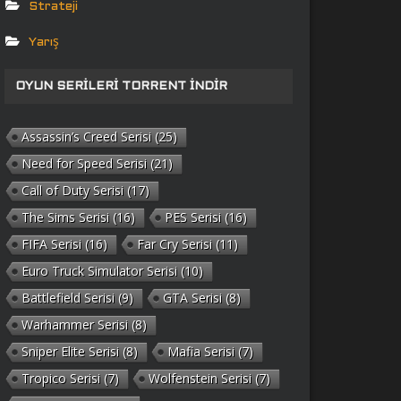
Strateji
Yarış
OYUN SERILERI TORRENT İNDIR
Assassin’s Creed Serisi
(25)
Need for Speed Serisi
(21)
Call of Duty Serisi
(17)
The Sims Serisi
(16)
PES Serisi
(16)
FIFA Serisi
(16)
Far Cry Serisi
(11)
Euro Truck Simulator Serisi
(10)
Battlefield Serisi
(9)
GTA Serisi
(8)
Warhammer Serisi
(8)
Sniper Elite Serisi
(8)
Mafia Serisi
(7)
Tropico Serisi
(7)
Wolfenstein Serisi
(7)