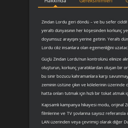
Hakkında
Gereksinimleri
Zindan Lordu geri döndü – ve bu sefer ciddi! 
yeraltı dünyasının her köşesinden korkunç yen
doyumsuz arayışını yerine getirin. Yeraltı dü
Lordu cılız insanlara olan egemenliğini uzat
Güçlü Zindan Lordu’nun kontrolünü elinize al
oluşturun, korkunç yaratıklardan oluşan bir ord
bu sinir bozucu kahramanlara karşı savunmaya
zeminin üstüne çıkın ve kölelerinin üzerinde
hatta onları tutmak için hızlı bir tokat atmak iç
Kapsamlı kampanya hikayesi modu, orijinal Zind
filmlerine ve TV şovlarına sayısız referansla
LAN üzerinden veya çevrimiçi olarak diğer 