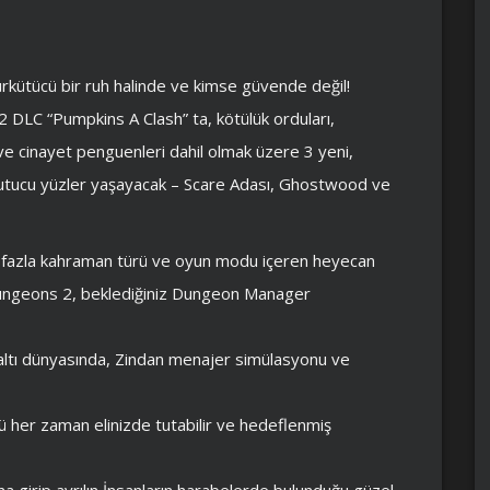
kütücü bir ruh halinde ve kimse güvende değil!
 DLC “Pumpkins A Clash” ta, kötülük orduları,
r ve cinayet penguenleri dahil olmak üzere 3 yeni,
rkutucu yüzler yaşayacak – Scare Adası, Ghostwood ve
den fazla kahraman türü ve oyun modu içeren heyecan
n Dungeons 2, beklediğiniz Dungeon Manager
altı dünyasında, Zindan menajer simülasyonu ve
nü her zaman elinizde tutabilir ve hedeflenmiş
sına girip ayrılın İnsanların harabelerde bulunduğu güzel