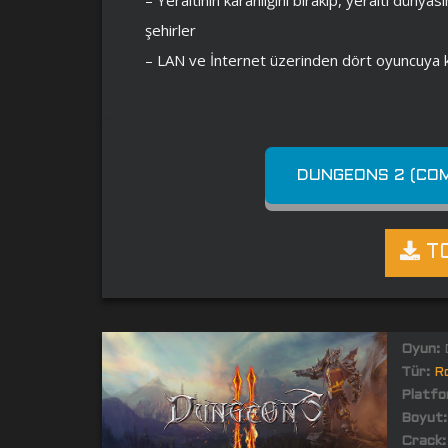
şehirler
– LAN ve İnternet üzerinden dört oyuncuya 
DUNGEONS 2 (COM
TO
Oyun:
D
Tür:
R
Platfo
Boyut:
Crack: