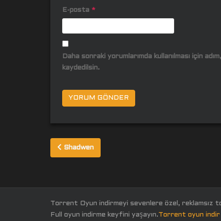
E-posta
*
Daha sonraki yorumlarımda kullanılması için adı
kaydedilsin.
Yazı
Shadwen
gezinmesi
Torrent Oyun indirmeyi sevenlere özel, reklamsız t
Full oyun indirme keyfini yaşayın.
Torrent oyun indir