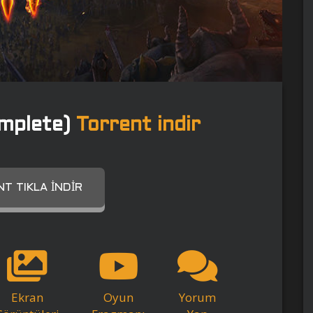
mplete)
Torrent indir
T TIKLA İNDIR
Ekran
Oyun
Yorum