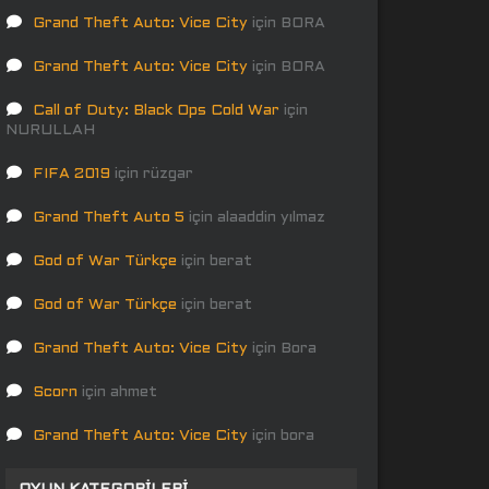
Grand Theft Auto: Vice City
için
BORA
Grand Theft Auto: Vice City
için
BORA
Call of Duty: Black Ops Cold War
için
NURULLAH
FIFA 2019
için
rüzgar
Grand Theft Auto 5
için
alaaddin yılmaz
God of War Türkçe
için
berat
God of War Türkçe
için
berat
Grand Theft Auto: Vice City
için
Bora
Scorn
için
ahmet
Grand Theft Auto: Vice City
için
bora