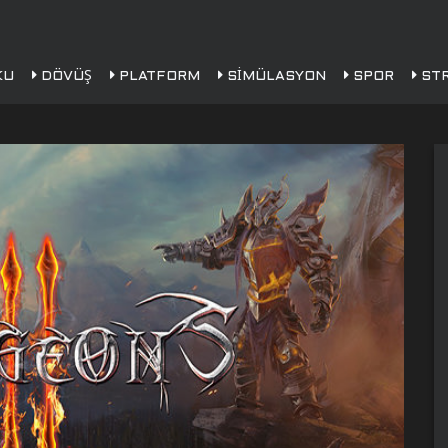
KU
DÖVÜŞ
PLATFORM
SIMÜLASYON
SPOR
STR