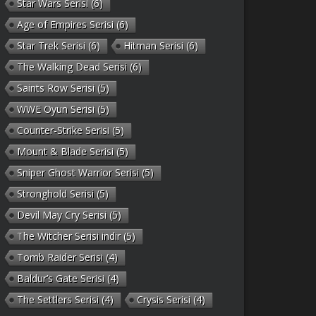
Star Wars Serisi
(6)
Age of Empires Serisi
(6)
Star Trek Serisi
(6)
Hitman Serisi
(6)
The Walking Dead Serisi
(6)
Saints Row Serisi
(5)
WWE Oyun Serisi
(5)
Counter-Strike Serisi
(5)
Mount & Blade Serisi
(5)
Sniper Ghost Warrior Serisi
(5)
Stronghold Serisi
(5)
Devil May Cry Serisi
(5)
The Witcher Serisi indir
(5)
Tomb Raider Serisi
(4)
Baldur’s Gate Serisi
(4)
The Settlers Serisi
(4)
Crysis Serisi
(4)