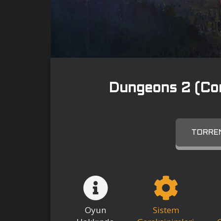
Dungeons 2 (Co
TORREN
Oyun
Sistem