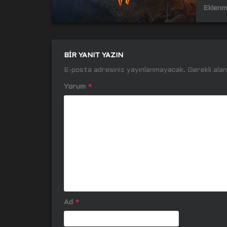
Eklenm
BIR YANIT YAZIN
E-posta adresiniz yayınlanmayacak.
Gerekli ala
Yorum
*
Ad
*