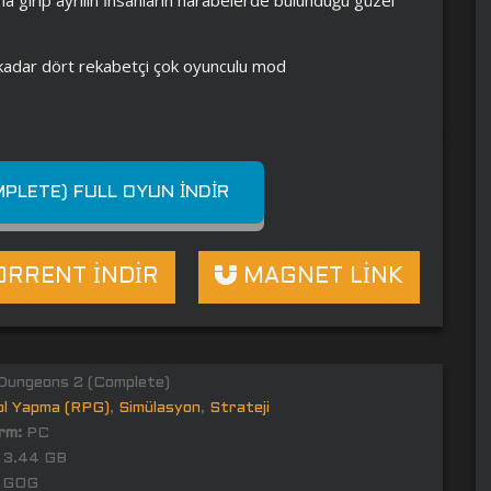
kadar dört rekabetçi çok oyunculu mod
PLETE) FULL OYUN İNDIR
RRENT İNDİR
MAGNET LİNK
ungeons 2 (Complete)
ol Yapma (RPG)
,
Simülasyon
,
Strateji
rm:
PC
3.44 GB
GOG