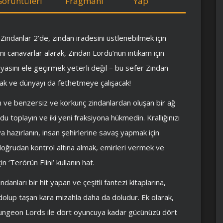
Görüntüleri
Fragmanı
Yap
Zindanlar 2’de, zindan iradesini üstlenebilmek için
i canavarlar alarak, Zindan Lordu’nun intikam için
nyasını ele geçirmek yeterli değil – bu sefer Zindan
acak ve dünyayı da fethetmeye çalışacak!
ın ve benzersiz ve korkunç zindanlardan oluşan bir ağ
u toplayın ve iki yeni fraksiyona hükmedin. Krallığınızı
 hazırlanın, insan şehirlerine savaş yapmak için
 doğrudan kontrol altına almak, emirleri vermek ve
in ‘Terörün Elini’ kullanın hat.
anları bir hit yapan ve çeşitli fantezi kitaplarına,
 dolup taşan kara mizahla daha da doludur. Ek olarak,
Dungeon Lords ile dört oyuncuya kadar gücünüzü dört