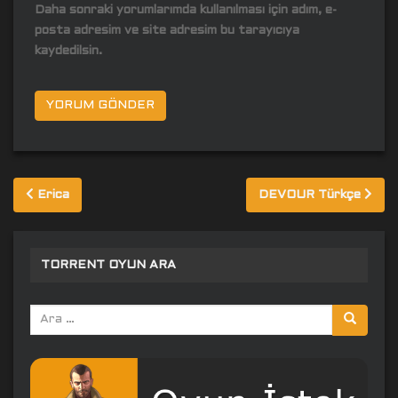
Daha sonraki yorumlarımda kullanılması için adım, e-
posta adresim ve site adresim bu tarayıcıya
kaydedilsin.
Yazı
Erica
DEVOUR Türkçe
gezinmesi
TORRENT OYUN ARA
Arama
yap: