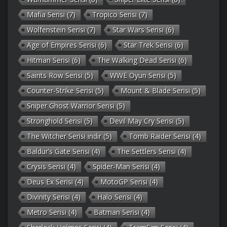
Mafia Serisi
(7)
Tropico Serisi
(7)
Wolfenstein Serisi
(7)
Star Wars Serisi
(6)
Age of Empires Serisi
(6)
Star Trek Serisi
(6)
Hitman Serisi
(6)
The Walking Dead Serisi
(6)
Saints Row Serisi
(5)
WWE Oyun Serisi
(5)
Counter-Strike Serisi
(5)
Mount & Blade Serisi
(5)
Sniper Ghost Warrior Serisi
(5)
Stronghold Serisi
(5)
Devil May Cry Serisi
(5)
The Witcher Serisi indir
(5)
Tomb Raider Serisi
(4)
Baldur’s Gate Serisi
(4)
The Settlers Serisi
(4)
Crysis Serisi
(4)
Spider-Man Serisi
(4)
Deus Ex Serisi
(4)
MotoGP Serisi
(4)
Divinity Serisi
(4)
Halo Serisi
(4)
Metro Serisi
(4)
Batman Serisi
(4)