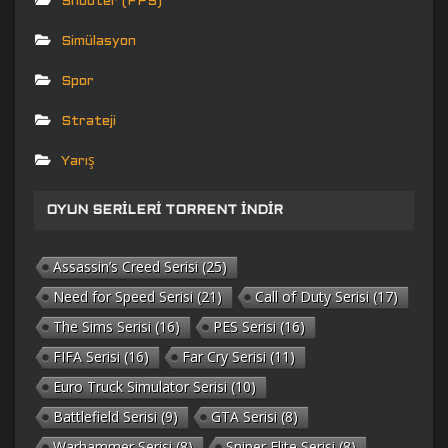
Shooter (FPS)
Simülasyon
Spor
Strateji
Yarış
OYUN SERILERI TORRENT İNDIR
Assassin’s Creed Serisi
(25)
Need for Speed Serisi
(21)
Call of Duty Serisi
(17)
The Sims Serisi
(16)
PES Serisi
(16)
FIFA Serisi
(16)
Far Cry Serisi
(11)
Euro Truck Simulator Serisi
(10)
Battlefield Serisi
(9)
GTA Serisi
(8)
Warhammer Serisi
(8)
Sniper Elite Serisi
(8)