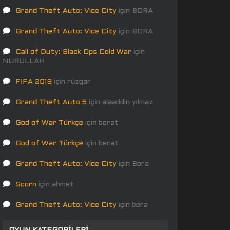
Grand Theft Auto: Vice City
için
BORA
Grand Theft Auto: Vice City
için
BORA
Call of Duty: Black Ops Cold War
için
NURULLAH
FIFA 2019
için
rüzgar
Grand Theft Auto 5
için
alaaddin yılmaz
God of War Türkçe
için
berat
God of War Türkçe
için
berat
Grand Theft Auto: Vice City
için
Bora
Scorn
için
ahmet
Grand Theft Auto: Vice City
için
bora