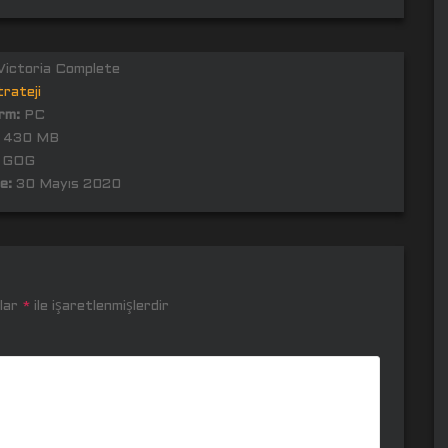
ictoria Complete
rateji
rm:
PC
430 MB
GOG
e:
30 Mayıs 2020
nlar
*
ile işaretlenmişlerdir