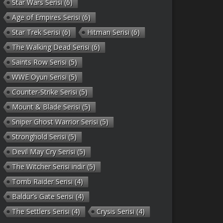
Star Wars Serisi
(6)
Age of Empires Serisi
(6)
Star Trek Serisi
(6)
Hitman Serisi
(6)
The Walking Dead Serisi
(6)
Saints Row Serisi
(5)
WWE Oyun Serisi
(5)
Counter-Strike Serisi
(5)
Mount & Blade Serisi
(5)
Sniper Ghost Warrior Serisi
(5)
Stronghold Serisi
(5)
Devil May Cry Serisi
(5)
The Witcher Serisi indir
(5)
Tomb Raider Serisi
(4)
Baldur’s Gate Serisi
(4)
The Settlers Serisi
(4)
Crysis Serisi
(4)