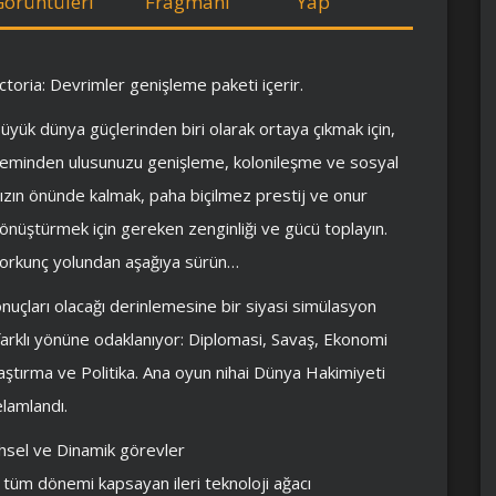
Görüntüleri
Fragmanı
Yap
ctoria: Devrimler genişleme paketi içerir.
büyük dünya güçlerinden biri olarak ortaya çıkmak için,
öneminden ulusunuzu genişleme, kolonileşme ve sosyal
nızın önünde kalmak, paha biçilmez prestij ve onur
nüştürmek için gereken zenginliği ve gücü toplayın.
n korkunç yolundan aşağıya sürün…
nuçları olacağı derinlemesine bir siyasi simülasyon
ı farklı yönüne odaklanıyor: Diplomasi, Savaş, Ekonomi
ştırma ve Politika. Ana oyun nihai Dünya Hakimiyeti
lamlandı.
ihsel ve Dinamik görevler
tüm dönemi kapsayan ileri teknoloji ağacı