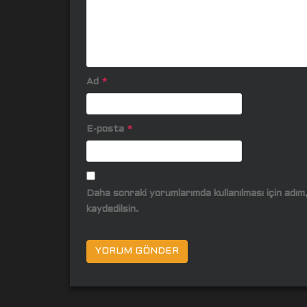
Ad
*
E-posta
*
Daha sonraki yorumlarımda kullanılması için adı
kaydedilsin.