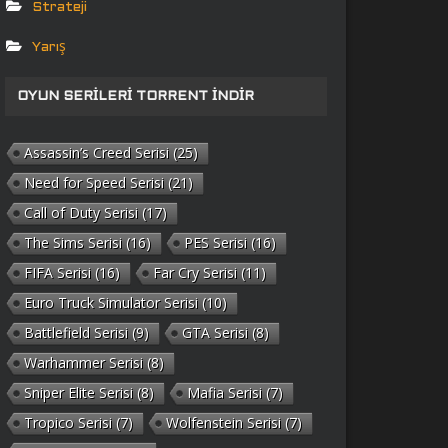
Strateji
Yarış
OYUN SERILERI TORRENT İNDIR
Assassin’s Creed Serisi
(25)
Need for Speed Serisi
(21)
Call of Duty Serisi
(17)
The Sims Serisi
(16)
PES Serisi
(16)
FIFA Serisi
(16)
Far Cry Serisi
(11)
Euro Truck Simulator Serisi
(10)
Battlefield Serisi
(9)
GTA Serisi
(8)
Warhammer Serisi
(8)
Sniper Elite Serisi
(8)
Mafia Serisi
(7)
Tropico Serisi
(7)
Wolfenstein Serisi
(7)