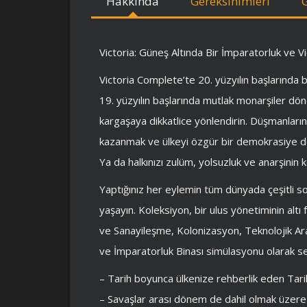
Hakkında
Gereksinimleri
Victoria: Güneş Altında Bir İmparatorluk ve Vi
Victoria Complete’te 20. yüzyılın başlarında 
19. yüzyılın başlarında mutlak monarşiler d
kargaşaya dikkatlice yönlendirin. Düşmanları
kazanmak ve ülkeyi özgür bir demokrasiye dö
Ya da halkınızı zulüm, yolsuzluk ve anarşini
Yaptığınız her eylemin tüm dünyada çeşitli so
yaşayın. Koleksiyon, bir ulus yönetiminin alt
ve Sanayileşme, Kolonizasyon, Teknolojik Ara
ve İmparatorluk Binası simülasyonu olarak se
– Tarih boyunca ülkenize rehberlik eden Tar
– Savaşlar arası dönem de dahil olmak üzere 