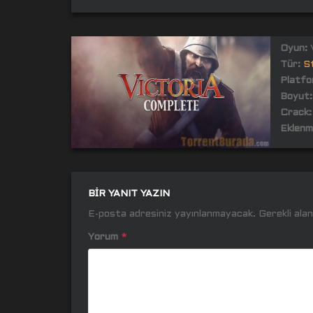
Oyun:
V
Tür:
St
Platfo
Boyut:
Crack:
Eklenm
BIR YANIT YAZIN
E-posta adresiniz yayınlanmayacak.
Gerekli ala
Yorum
*