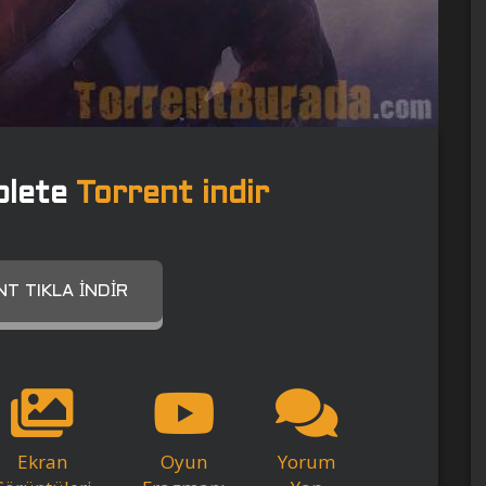
plete
Torrent indir
T TIKLA İNDIR
Ekran
Oyun
Yorum