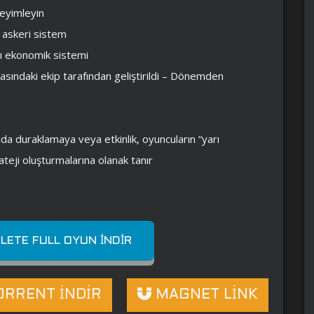
neyimleyin
r askeri sistem
lı ekonomik sistemi
asındaki ekip tarafından geliştirildi – Dönemden
da duraklamaya veya etkinlik, oyuncuların “yarı
teji oluşturmalarına olanak tanır
LETE FULL OYUN İNDIR
RRENT İNDİR
MAGNET LİNK