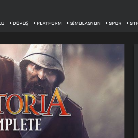
KU
DÖVÜŞ
PLATFORM
SIMÜLASYON
SPOR
STR