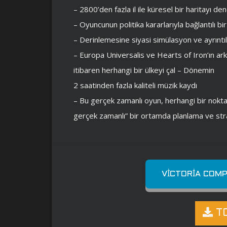
– 2800’den fazla il ile küresel bir haritayı de
– Oyuncunun politika kararlarıyla bağlantılı bi
– Derinlemesine siyasi simülasyon ve ayrıntı
– Europa Universalis ve Hearts of Iron’ın ark
itibaren herhangi bir ülkeyi çal – Dönemin
2 saatinden fazla kaliteli müzik kaydı
– Bu gerçek zamanlı oyun, herhangi bir nokta
gerçek zamanlı” bir ortamda planlama ve stra
VICTORIA COMP
TO