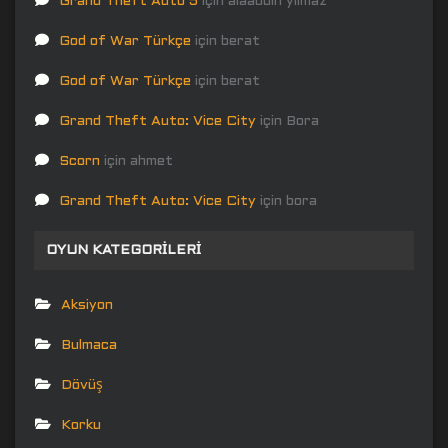
Grand Theft Auto 5
için
alaaddin yılmaz
God of War Türkçe
için
berat
God of War Türkçe
için
berat
Grand Theft Auto: Vice City
için
Bora
Scorn
için
ahmet
Grand Theft Auto: Vice City
için
bora
OYUN KATEGORILERI
Aksiyon
Bulmaca
Dövüş
Korku