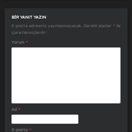
BIR YANIT YAZIN
E-posta adresiniz yayınlanmayacak.
Gerekli alanlar
*
ile
işaretlenmişlerdir
Yorum
*
Ad
*
E-posta
*