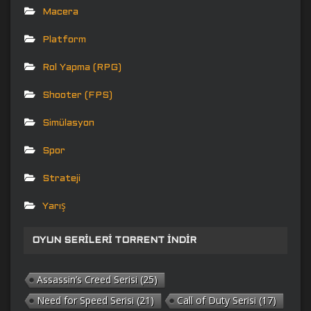
Macera
Platform
Rol Yapma (RPG)
Shooter (FPS)
Simülasyon
Spor
Strateji
Yarış
OYUN SERILERI TORRENT İNDIR
Assassin’s Creed Serisi
(25)
Need for Speed Serisi
(21)
Call of Duty Serisi
(17)