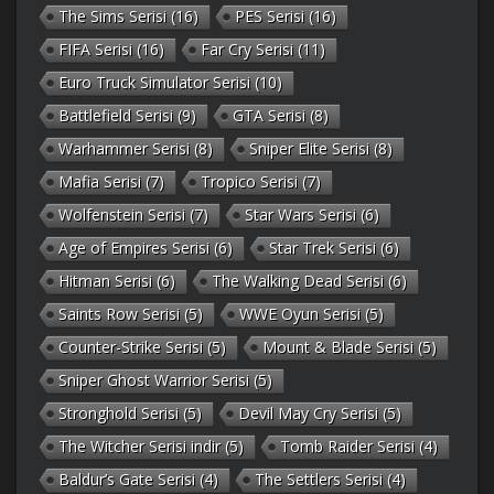
The Sims Serisi
(16)
PES Serisi
(16)
FIFA Serisi
(16)
Far Cry Serisi
(11)
Euro Truck Simulator Serisi
(10)
Battlefield Serisi
(9)
GTA Serisi
(8)
Warhammer Serisi
(8)
Sniper Elite Serisi
(8)
Mafia Serisi
(7)
Tropico Serisi
(7)
Wolfenstein Serisi
(7)
Star Wars Serisi
(6)
Age of Empires Serisi
(6)
Star Trek Serisi
(6)
Hitman Serisi
(6)
The Walking Dead Serisi
(6)
Saints Row Serisi
(5)
WWE Oyun Serisi
(5)
Counter-Strike Serisi
(5)
Mount & Blade Serisi
(5)
Sniper Ghost Warrior Serisi
(5)
Stronghold Serisi
(5)
Devil May Cry Serisi
(5)
The Witcher Serisi indir
(5)
Tomb Raider Serisi
(4)
Baldur’s Gate Serisi
(4)
The Settlers Serisi
(4)