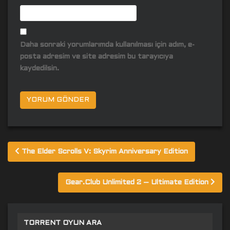
Daha sonraki yorumlarımda kullanılması için adım, e-
posta adresim ve site adresim bu tarayıcıya
kaydedilsin.
Yazı
The Elder Scrolls V: Skyrim Anniversary Edition
gezinmesi
Gear.Club Unlimited 2 – Ultimate Edition
TORRENT OYUN ARA