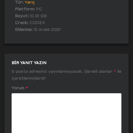
Tür:
Yarış
Platform:
PC
Boyut:
10.91 GB
Crack:
CODEX
Eklenme:
12 Aralık 2021
BIR YANIT YAZIN
E-posta adresiniz yayınlanmayacak.
Gerekli alanlar
*
ile
işaretlenmişlerdir
Yorum
*