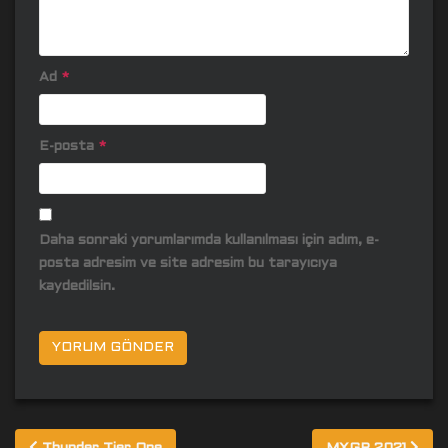
Ad
*
E-posta
*
Daha sonraki yorumlarımda kullanılması için adım, e-
posta adresim ve site adresim bu tarayıcıya
kaydedilsin.
Yazı