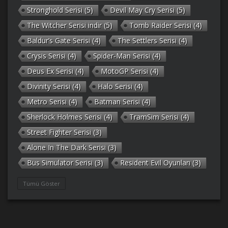
Stronghold Serisi
(5)
Devil May Cry Serisi
(5)
The Witcher Serisi indir
(5)
Tomb Raider Serisi
(4)
Baldur’s Gate Serisi
(4)
The Settlers Serisi
(4)
Crysis Serisi
(4)
Spider-Man Serisi
(4)
Deus Ex Serisi
(4)
MotoGP Serisi
(4)
Divinity Serisi
(4)
Halo Serisi
(4)
Metro Serisi
(4)
Batman Serisi
(4)
Sherlock Holmes Serisi
(4)
TramSim Serisi
(4)
Street Fighter Serisi
(3)
Alone In The Dark Serisi
(3)
Bus Simulator Serisi
(3)
Resident Evil Oyunları
(3)
Gothic Serisi
(3)
Deponia Serisi
(3)
Tümü Göster
Unreal Serisi
(3)
Army Men Serisi
(3)
Prince of Persia Serisi
(3)
Empire Earth Serisi
(3)
Arma Serisi
(3)
Gabriel Knight Serisi
(3)