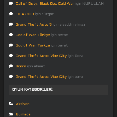
Call of Duty: Black Ops Cold War
için
NURULLAH
FIFA 2019
için
rüzgar
Grand Theft Auto 5
için
alaaddin yılmaz
God of War Türkçe
için
berat
God of War Türkçe
için
berat
Grand Theft Auto: Vice City
için
Bora
Scorn
için
ahmet
Grand Theft Auto: Vice City
için
bora
OYUN KATEGORILERI
Aksiyon
Bulmaca