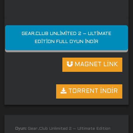
GEAR.CLUB UNLIMITED 2 – ULTIMATE
EDITION FULL OYUN İNDIR
MAGNET LİNK
TORRENT İNDİR
Oyun:
Gear.Club Unlimited 2 – Ultimate Edition