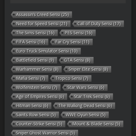
Assassin’s Creed Serisi
(25)
Need for Speed Serisi
(21)
Call of Duty Serisi
(17)
The Sims Serisi
(16)
PES Serisi
(16)
FIFA Serisi
(16)
Far Cry Serisi
(11)
Euro Truck Simulator Serisi
(10)
Battlefield Serisi
(9)
GTA Serisi
(8)
Warhammer Serisi
(8)
Sniper Elite Serisi
(8)
Mafia Serisi
(7)
Tropico Serisi
(7)
Wolfenstein Serisi
(7)
Star Wars Serisi
(6)
Age of Empires Serisi
(6)
Star Trek Serisi
(6)
Hitman Serisi
(6)
The Walking Dead Serisi
(6)
Saints Row Serisi
(5)
WWE Oyun Serisi
(5)
Counter-Strike Serisi
(5)
Mount & Blade Serisi
(5)
Sniper Ghost Warrior Serisi
(5)