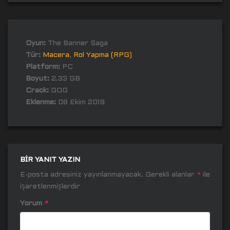
Oyun:
The Banner Saga
Tür:
Macera
,
Rol Yapma (RPG)
Platform:
PC
Boyut:
2.33 GB
Crack:
GOG
Eklenme:
08 Ekim 2019
BIR YANIT YAZIN
E-posta adresiniz yayınlanmayacak.
Gerekli alanlar
*
ile
işaretlenmişlerdir
Yorum
*