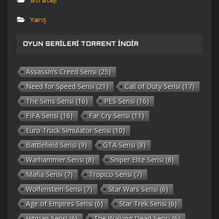
Strateji
Yarış
OYUN SERILERI TORRENT İNDIR
Assassin’s Creed Serisi
(25)
Need for Speed Serisi
(21)
Call of Duty Serisi
(17)
The Sims Serisi
(16)
PES Serisi
(16)
FIFA Serisi
(16)
Far Cry Serisi
(11)
Euro Truck Simulator Serisi
(10)
Battlefield Serisi
(9)
GTA Serisi
(8)
Warhammer Serisi
(8)
Sniper Elite Serisi
(8)
Mafia Serisi
(7)
Tropico Serisi
(7)
Wolfenstein Serisi
(7)
Star Wars Serisi
(6)
Age of Empires Serisi
(6)
Star Trek Serisi
(6)
Hitman Serisi
(6)
The Walking Dead Serisi
(6)