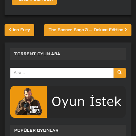
Yazı
Ion Fury
The Banner Saga 2 – Deluxe Edition
gezinmesi
TORRENT OYUN ARA
Arama
yap:
POPÜLER OYUNLAR