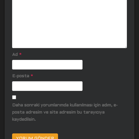
Ad
*
E-posta
*
Daha sonraki yorumlarımda kullanılması için adım, e-
posta adresim ve site adresim bu tarayıcıya
kaydedilsin.