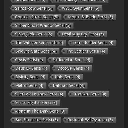
Saints Row Serisi
(5)
WWE Oyun Serisi
(5)
Counter-Strike Serisi
(5)
Mount & Blade Serisi
(5)
Sniper Ghost Warrior Serisi
(5)
Stronghold Serisi
(5)
Devil May Cry Serisi
(5)
The Witcher Serisi indir
(5)
Tomb Raider Serisi
(4)
Baldur’s Gate Serisi
(4)
The Settlers Serisi
(4)
Crysis Serisi
(4)
Spider-Man Serisi
(4)
Deus Ex Serisi
(4)
MotoGP Serisi
(4)
Divinity Serisi
(4)
Halo Serisi
(4)
Metro Serisi
(4)
Batman Serisi
(4)
Sherlock Holmes Serisi
(4)
TramSim Serisi
(4)
Street Fighter Serisi
(3)
Alone In The Dark Serisi
(3)
Bus Simulator Serisi
(3)
Resident Evil Oyunları
(3)