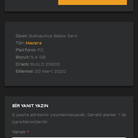
Oyun:
Subnautica Below Zero
Tür:
Macera
Platform:
PC
Boyut:
5.4 GB
Crack:
BUILD 23800
Eklenme:
30 Mart 2020
BIR YANIT YAZIN
E-posta adresiniz yayınlanmayacak.
Gerekli alanlar
*
ile
işaretlenmişlerdir
Yorum
*