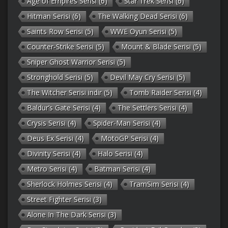
Age of Empires Serisi
(6)
Star Trek Serisi
(6)
Hitman Serisi
(6)
The Walking Dead Serisi
(6)
Saints Row Serisi
(5)
WWE Oyun Serisi
(5)
Counter-Strike Serisi
(5)
Mount & Blade Serisi
(5)
Sniper Ghost Warrior Serisi
(5)
Stronghold Serisi
(5)
Devil May Cry Serisi
(5)
The Witcher Serisi indir
(5)
Tomb Raider Serisi
(4)
Baldur’s Gate Serisi
(4)
The Settlers Serisi
(4)
Crysis Serisi
(4)
Spider-Man Serisi
(4)
Deus Ex Serisi
(4)
MotoGP Serisi
(4)
Divinity Serisi
(4)
Halo Serisi
(4)
Metro Serisi
(4)
Batman Serisi
(4)
Sherlock Holmes Serisi
(4)
TramSim Serisi
(4)
Street Fighter Serisi
(3)
Alone In The Dark Serisi
(3)