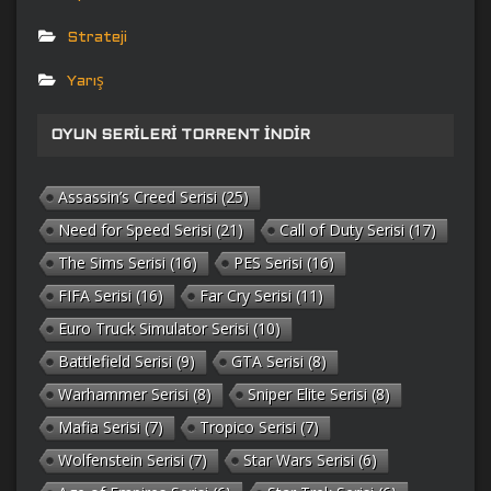
Strateji
Yarış
OYUN SERILERI TORRENT İNDIR
Assassin’s Creed Serisi
(25)
Need for Speed Serisi
(21)
Call of Duty Serisi
(17)
The Sims Serisi
(16)
PES Serisi
(16)
FIFA Serisi
(16)
Far Cry Serisi
(11)
Euro Truck Simulator Serisi
(10)
Battlefield Serisi
(9)
GTA Serisi
(8)
Warhammer Serisi
(8)
Sniper Elite Serisi
(8)
Mafia Serisi
(7)
Tropico Serisi
(7)
Wolfenstein Serisi
(7)
Star Wars Serisi
(6)