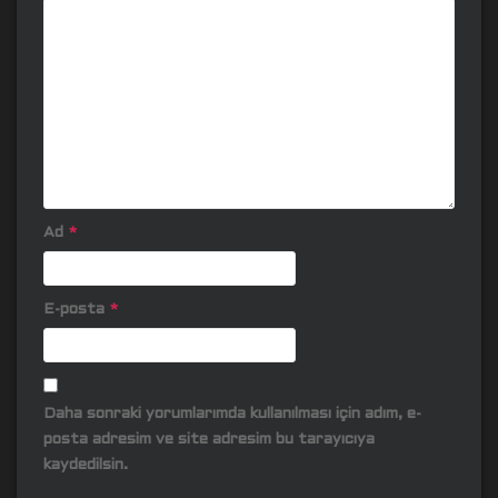
Ad
*
E-posta
*
Daha sonraki yorumlarımda kullanılması için adım, e-
posta adresim ve site adresim bu tarayıcıya
kaydedilsin.