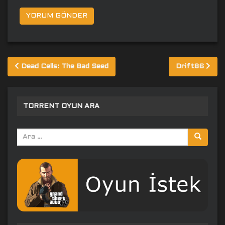
Yazı
Dead Cells: The Bad Seed
Drift86
gezinmesi
TORRENT OYUN ARA
Arama
yap: