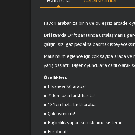
Hakkında
Gereksinimleri
Favori arabanıza binin ve bu eşsiz arcade oyu
Drift86
’da Drift sanatında ustalaşmanız g
çalışın, sizi gaz pedalına basmak isteyeceksin
Maksimum eğlence için çok sayıda araba ve h
yarış başlattı. Diğer oyuncularla canlı olarak 
Özellikleri:
■ Efsanevi 86 araba!
■ 7’den fazla farklı harita!
■ 13’ten fazla farklı araba!
■ Çok oyunculu!
■ Bağımlılık yapan sürüklenme sistemi!
■ Eurobeat!