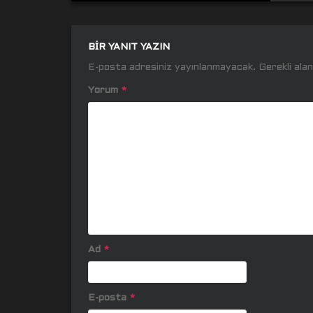
BIR YANIT YAZIN
E-posta adresiniz yayınlanmayacak.
Gerekli ala
Yorum
*
Ad
*
E-posta
*