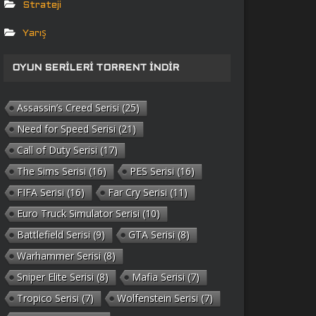
Strateji
Yarış
OYUN SERILERI TORRENT İNDIR
Assassin’s Creed Serisi
(25)
Need for Speed Serisi
(21)
Call of Duty Serisi
(17)
The Sims Serisi
(16)
PES Serisi
(16)
FIFA Serisi
(16)
Far Cry Serisi
(11)
Euro Truck Simulator Serisi
(10)
Battlefield Serisi
(9)
GTA Serisi
(8)
Warhammer Serisi
(8)
Sniper Elite Serisi
(8)
Mafia Serisi
(7)
Tropico Serisi
(7)
Wolfenstein Serisi
(7)