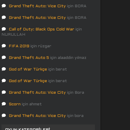
Grand Theft Auto: Vice City
için
BORA
Grand Theft Auto: Vice City
için
BORA
Call of Duty: Black Ops Cold War
için
NURULLAH
FIFA 2019
için
rüzgar
Grand Theft Auto 5
için
alaaddin yılmaz
God of War Türkçe
için
berat
God of War Türkçe
için
berat
Grand Theft Auto: Vice City
için
Bora
Scorn
için
ahmet
Grand Theft Auto: Vice City
için
bora