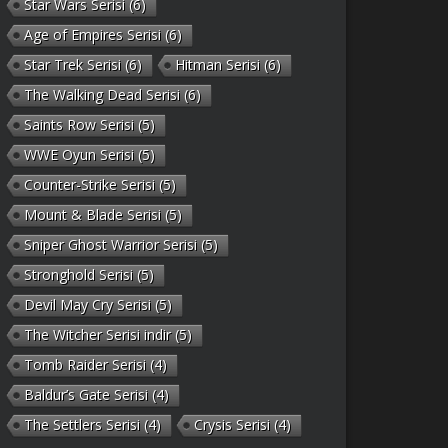
Star Wars Serisi
(6)
Age of Empires Serisi
(6)
Star Trek Serisi
(6)
Hitman Serisi
(6)
The Walking Dead Serisi
(6)
Saints Row Serisi
(5)
WWE Oyun Serisi
(5)
Counter-Strike Serisi
(5)
Mount & Blade Serisi
(5)
Sniper Ghost Warrior Serisi
(5)
Stronghold Serisi
(5)
Devil May Cry Serisi
(5)
The Witcher Serisi indir
(5)
Tomb Raider Serisi
(4)
Baldur’s Gate Serisi
(4)
The Settlers Serisi
(4)
Crysis Serisi
(4)