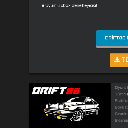
■ Uyumlu xbox denetleyicisi!
DRIFT86 
TO
Oyun:
Tür:
Ya
Platfo
Boyut:
Crack:
Eklenm