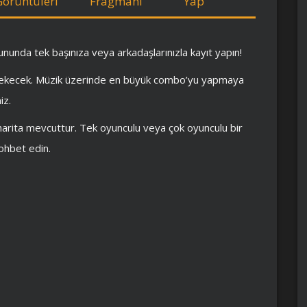
Görüntüleri
Fragmanı
Yap
nunda tek başınıza veya arkadaşlarınızla kayıt yapın!
erekecek. Müzik üzerinde en büyük combo’yu yapmaya
iz.
arita mevcuttur. Tek oyunculu veya çok oyunculu bir
sohbet edin.