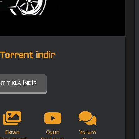
Torrent indir
T TIKLA İNDIR
Ekran
Oyun
Yorum