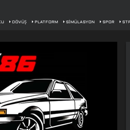
KU
DÖVÜŞ
PLATFORM
SIMÜLASYON
SPOR
STR