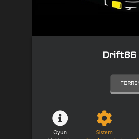
Drift86
TORREN
Oyun
Sistem