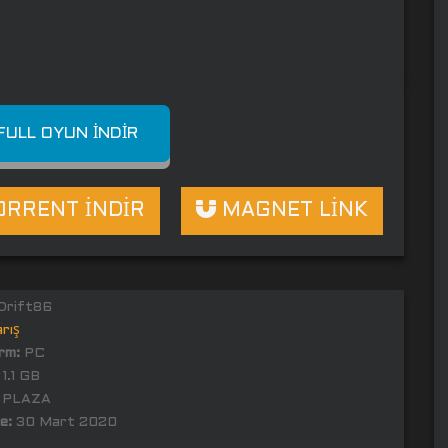
FULL OYUN İNDIR
RRENT İNDİR
MAGNET LİNK
Drift86
rış
rm:
PC
1.1 GB
PLAZA
e:
30 Mart 2020