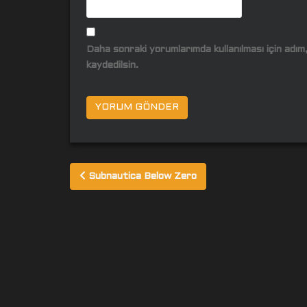
Daha sonraki yorumlarımda kullanılması için adı
kaydedilsin.
Yazı
Subnautica Below Zero
gezinmesi