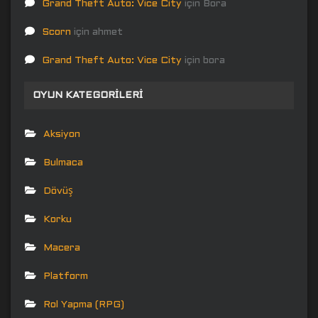
Grand Theft Auto: Vice City
için
Bora
Scorn
için
ahmet
Grand Theft Auto: Vice City
için
bora
OYUN KATEGORILERI
Aksiyon
Bulmaca
Dövüş
Korku
Macera
Platform
Rol Yapma (RPG)