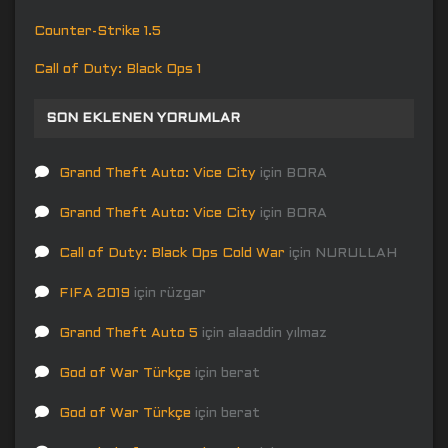
Counter-Strike 1.5
Call of Duty: Black Ops 1
SON EKLENEN YORUMLAR
Grand Theft Auto: Vice City
için
BORA
Grand Theft Auto: Vice City
için
BORA
Call of Duty: Black Ops Cold War
için
NURULLAH
FIFA 2019
için
rüzgar
Grand Theft Auto 5
için
alaaddin yılmaz
God of War Türkçe
için
berat
God of War Türkçe
için
berat