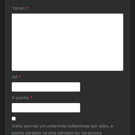
Yorum
*
Ad
*
E-posta
*
Daha sonraki yorumlarımda kullanılması için adım, e-
posta adresim ve site adresim bu tarayıcıya