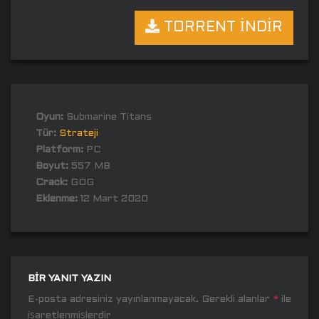
TORRENT İNDİR
Oyun:
Submarine Titans
Tür:
Strateji
Platform:
PC
Boyut:
557 MB
Crack:
GOG
Eklenme:
12 Mart 2020
BIR YANIT YAZIN
E-posta adresiniz yayınlanmayacak.
Gerekli alanlar
*
ile
işaretlenmişlerdir