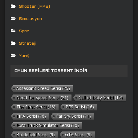
Shooter (FPS)
Simülasyon
Spor
Strateji
Yarış
OYUN SERILERI TORRENT İNDIR
Assassin’s Creed Serisi
(25)
Need for Speed Serisi
(21)
Call of Duty Serisi
(17)
The Sims Serisi
(16)
PES Serisi
(16)
FIFA Serisi
(16)
Far Cry Serisi
(11)
Euro Truck Simulator Serisi
(10)
Battlefield Serisi
(9)
GTA Serisi
(8)