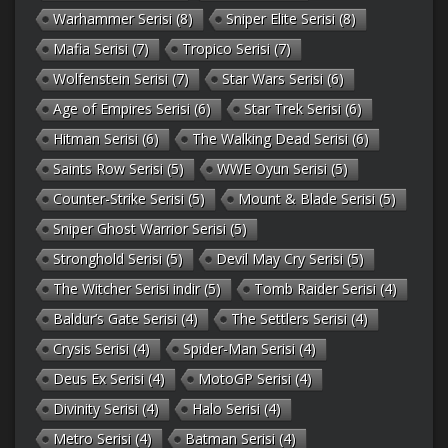
Warhammer Serisi
(8)
Sniper Elite Serisi
(8)
Mafia Serisi
(7)
Tropico Serisi
(7)
Wolfenstein Serisi
(7)
Star Wars Serisi
(6)
Age of Empires Serisi
(6)
Star Trek Serisi
(6)
Hitman Serisi
(6)
The Walking Dead Serisi
(6)
Saints Row Serisi
(5)
WWE Oyun Serisi
(5)
Counter-Strike Serisi
(5)
Mount & Blade Serisi
(5)
Sniper Ghost Warrior Serisi
(5)
Stronghold Serisi
(5)
Devil May Cry Serisi
(5)
The Witcher Serisi indir
(5)
Tomb Raider Serisi
(4)
Baldur’s Gate Serisi
(4)
The Settlers Serisi
(4)
Crysis Serisi
(4)
Spider-Man Serisi
(4)
Deus Ex Serisi
(4)
MotoGP Serisi
(4)
Divinity Serisi
(4)
Halo Serisi
(4)
Metro Serisi
(4)
Batman Serisi
(4)