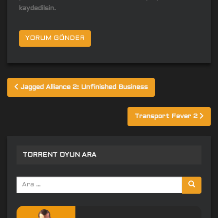
kaydedilsin.
Yazı
Jagged Alliance 2: Unfinished Business
gezinmesi
Transport Fever 2
TORRENT OYUN ARA
Arama
yap: