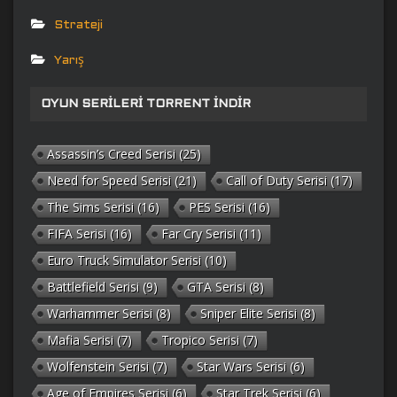
Strateji
Yarış
OYUN SERILERI TORRENT İNDIR
Assassin’s Creed Serisi
(25)
Need for Speed Serisi
(21)
Call of Duty Serisi
(17)
The Sims Serisi
(16)
PES Serisi
(16)
FIFA Serisi
(16)
Far Cry Serisi
(11)
Euro Truck Simulator Serisi
(10)
Battlefield Serisi
(9)
GTA Serisi
(8)
Warhammer Serisi
(8)
Sniper Elite Serisi
(8)
Mafia Serisi
(7)
Tropico Serisi
(7)
Wolfenstein Serisi
(7)
Star Wars Serisi
(6)
Age of Empires Serisi
(6)
Star Trek Serisi
(6)