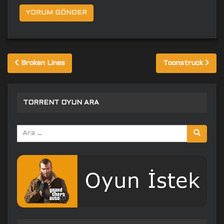
Yazı
Broken Lines
Toonstruck
gezinmesi
TORRENT OYUN ARA
Arama
yap: