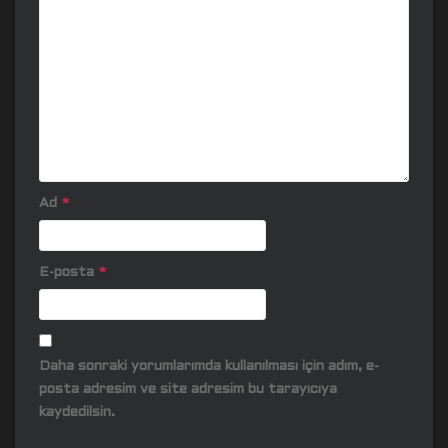
Ad
*
E-posta
*
Daha sonraki yorumlarımda kullanılması için adım, e-
posta adresim ve site adresim bu tarayıcıya
kaydedilsin.