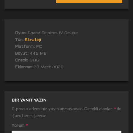
Oyun:
Space Empires IV Deluxe
Tür:
Strateji
Platform:
PC
Boyut:
449 MB
Crack:
GOG
Eklenme:
20 Mart 2020
BIR YANIT YAZIN
E-posta adresiniz yayınlanmayacak.
Gerekli alanlar
*
ile
işaretlenmişlerdir
Yorum
*