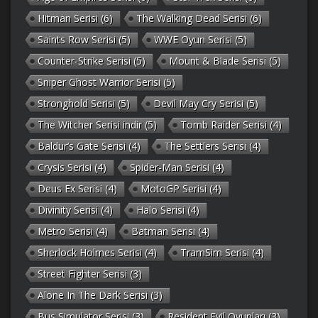
Hitman Serisi
(6)
The Walking Dead Serisi
(6)
Saints Row Serisi
(5)
WWE Oyun Serisi
(5)
Counter-Strike Serisi
(5)
Mount & Blade Serisi
(5)
Sniper Ghost Warrior Serisi
(5)
Stronghold Serisi
(5)
Devil May Cry Serisi
(5)
The Witcher Serisi indir
(5)
Tomb Raider Serisi
(4)
Baldur’s Gate Serisi
(4)
The Settlers Serisi
(4)
Crysis Serisi
(4)
Spider-Man Serisi
(4)
Deus Ex Serisi
(4)
MotoGP Serisi
(4)
Divinity Serisi
(4)
Halo Serisi
(4)
Metro Serisi
(4)
Batman Serisi
(4)
Sherlock Holmes Serisi
(4)
TramSim Serisi
(4)
Street Fighter Serisi
(3)
Alone In The Dark Serisi
(3)
Bus Simulator Serisi
(3)
Resident Evil Oyunları
(3)