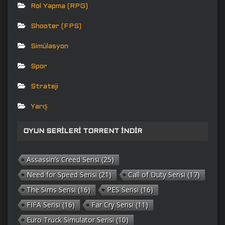
Rol Yapma (RPG)
Shooter (FPS)
Simülasyon
Spor
Strateji
Yarış
OYUN SERILERI TORRENT İNDIR
Assassin’s Creed Serisi
(25)
Need for Speed Serisi
(21)
Call of Duty Serisi
(17)
The Sims Serisi
(16)
PES Serisi
(16)
FIFA Serisi
(16)
Far Cry Serisi
(11)
Euro Truck Simulator Serisi
(10)