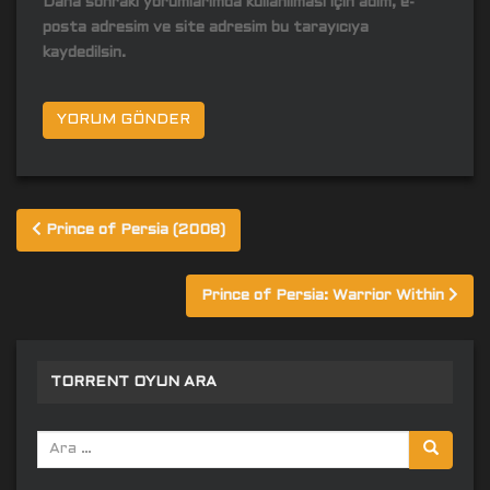
Daha sonraki yorumlarımda kullanılması için adım, e-
posta adresim ve site adresim bu tarayıcıya
kaydedilsin.
Yazı
Prince of Persia (2008)
gezinmesi
Prince of Persia: Warrior Within
TORRENT OYUN ARA
Arama
yap: