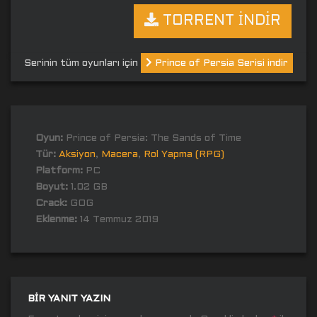
TORRENT İNDİR
Serinin tüm oyunları için
Prince of Persia Serisi indir
Oyun:
Prince of Persia: The Sands of Time
Tür:
Aksiyon
,
Macera
,
Rol Yapma (RPG)
Platform:
PC
Boyut:
1.02 GB
Crack:
GOG
Eklenme:
14 Temmuz 2019
BIR YANIT YAZIN