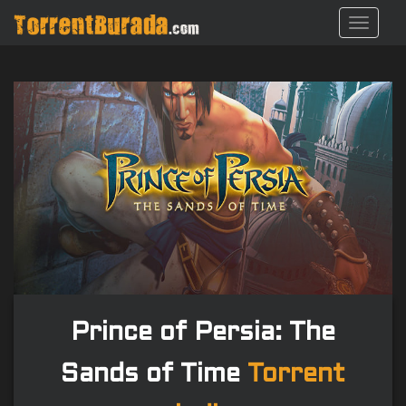
S
TOGGL
k
i
p
t
o
m
a
i
n
c
o
n
t
e
n
Prince of Persia: The
t
Sands of Time
Torrent