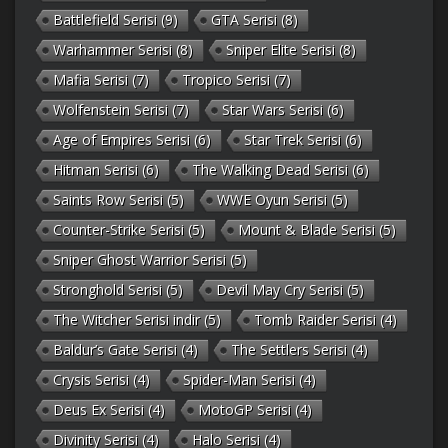
Battlefield Serisi
(9)
GTA Serisi
(8)
Warhammer Serisi
(8)
Sniper Elite Serisi
(8)
Mafia Serisi
(7)
Tropico Serisi
(7)
Wolfenstein Serisi
(7)
Star Wars Serisi
(6)
Age of Empires Serisi
(6)
Star Trek Serisi
(6)
Hitman Serisi
(6)
The Walking Dead Serisi
(6)
Saints Row Serisi
(5)
WWE Oyun Serisi
(5)
Counter-Strike Serisi
(5)
Mount & Blade Serisi
(5)
Sniper Ghost Warrior Serisi
(5)
Stronghold Serisi
(5)
Devil May Cry Serisi
(5)
The Witcher Serisi indir
(5)
Tomb Raider Serisi
(4)
Baldur’s Gate Serisi
(4)
The Settlers Serisi
(4)
Crysis Serisi
(4)
Spider-Man Serisi
(4)
Deus Ex Serisi
(4)
MotoGP Serisi
(4)
Divinity Serisi
(4)
Halo Serisi
(4)