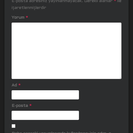
E-posta adresiniz yayınlanmayacak.
Gerekli alanlar
*
ile
işaretlenmişlerdir
Yorum
*
Ad
*
E-posta
*