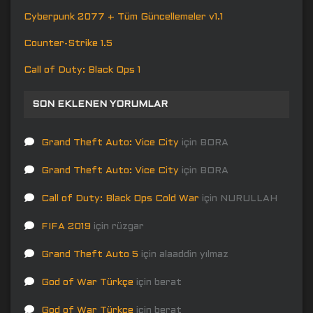
Cyberpunk 2077 + Tüm Güncellemeler v1.1
Counter-Strike 1.5
Call of Duty: Black Ops 1
SON EKLENEN YORUMLAR
Grand Theft Auto: Vice City
için
BORA
Grand Theft Auto: Vice City
için
BORA
Call of Duty: Black Ops Cold War
için
NURULLAH
FIFA 2019
için
rüzgar
Grand Theft Auto 5
için
alaaddin yılmaz
God of War Türkçe
için
berat
God of War Türkçe
için
berat