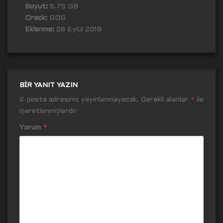
Boyut:
5.75 GB
Crack:
GOG
Eklenme:
28 Eylül 2019
BIR YANIT YAZIN
E-posta adresiniz yayınlanmayacak.
Gerekli alanlar
*
ile
işaretlenmişlerdir
Yorum
*