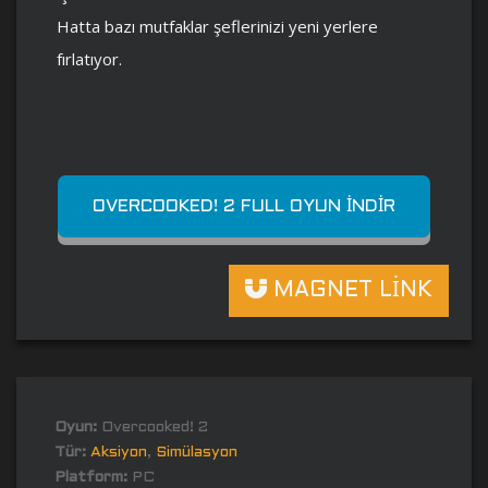
Hatta bazı mutfaklar şeflerinizi yeni yerlere
fırlatıyor.
OVERCOOKED! 2 FULL OYUN İNDIR
MAGNET LİNK
Oyun:
Overcooked! 2
Tür:
Aksiyon
,
Simülasyon
Platform:
PC