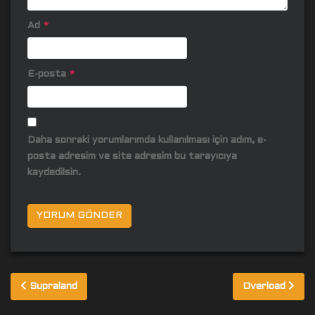
Ad
*
E-posta
*
Daha sonraki yorumlarımda kullanılması için adım, e-
posta adresim ve site adresim bu tarayıcıya
kaydedilsin.
Yazı
Supraland
Overload
gezinmesi