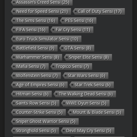
Assassin’s Creed Serisi
(25)
Need for Speed Serisi
(21)
Call of Duty Serisi
(17)
The Sims Serisi
(16)
PES Serisi
(16)
FIFA Serisi
(16)
Far Cry Serisi
(11)
Euro Truck Simulator Serisi
(10)
Battlefield Serisi
(9)
GTA Serisi
(8)
Warhammer Serisi
(8)
Sniper Elite Serisi
(8)
Mafia Serisi
(7)
Tropico Serisi
(7)
Wolfenstein Serisi
(7)
Star Wars Serisi
(6)
Age of Empires Serisi
(6)
Star Trek Serisi
(6)
Hitman Serisi
(6)
The Walking Dead Serisi
(6)
Saints Row Serisi
(5)
WWE Oyun Serisi
(5)
Counter-Strike Serisi
(5)
Mount & Blade Serisi
(5)
Sniper Ghost Warrior Serisi
(5)
Stronghold Serisi
(5)
Devil May Cry Serisi
(5)