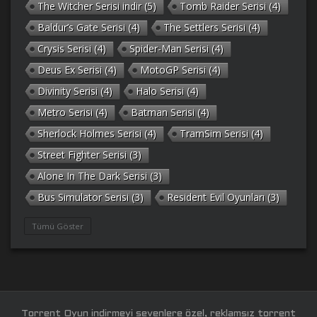
The Witcher Serisi indir
(5)
Tomb Raider Serisi
(4)
Baldur’s Gate Serisi
(4)
The Settlers Serisi
(4)
Crysis Serisi
(4)
Spider-Man Serisi
(4)
Deus Ex Serisi
(4)
MotoGP Serisi
(4)
Divinity Serisi
(4)
Halo Serisi
(4)
Metro Serisi
(4)
Batman Serisi
(4)
Sherlock Holmes Serisi
(4)
TramSim Serisi
(4)
Street Fighter Serisi
(3)
Alone In The Dark Serisi
(3)
Bus Simulator Serisi
(3)
Resident Evil Oyunları
(3)
Gothic Serisi
(3)
Deponia Serisi
(3)
Tümü Göster
Unreal Serisi
(3)
Army Men Serisi
(3)
Prince of Persia Serisi
(3)
Empire Earth Serisi
(3)
Arma Serisi
(3)
Gabriel Knight Serisi
(3)
Tom Clancy’s Serisi
(3)
Port Royale Serisi
(3)
Torrent Oyun indirmeyi sevenlere özel, reklamsız torrent