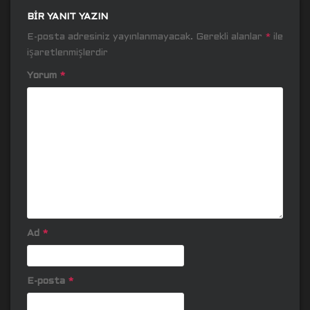
BIR YANIT YAZIN
E-posta adresiniz yayınlanmayacak.
Gerekli alanlar
*
ile
işaretlenmişlerdir
Yorum
*
Ad
*
E-posta
*