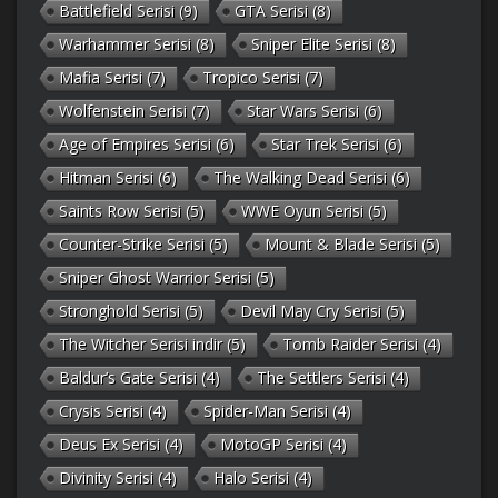
Battlefield Serisi
(9)
GTA Serisi
(8)
Warhammer Serisi
(8)
Sniper Elite Serisi
(8)
Mafia Serisi
(7)
Tropico Serisi
(7)
Wolfenstein Serisi
(7)
Star Wars Serisi
(6)
Age of Empires Serisi
(6)
Star Trek Serisi
(6)
Hitman Serisi
(6)
The Walking Dead Serisi
(6)
Saints Row Serisi
(5)
WWE Oyun Serisi
(5)
Counter-Strike Serisi
(5)
Mount & Blade Serisi
(5)
Sniper Ghost Warrior Serisi
(5)
Stronghold Serisi
(5)
Devil May Cry Serisi
(5)
The Witcher Serisi indir
(5)
Tomb Raider Serisi
(4)
Baldur’s Gate Serisi
(4)
The Settlers Serisi
(4)
Crysis Serisi
(4)
Spider-Man Serisi
(4)
Deus Ex Serisi
(4)
MotoGP Serisi
(4)
Divinity Serisi
(4)
Halo Serisi
(4)