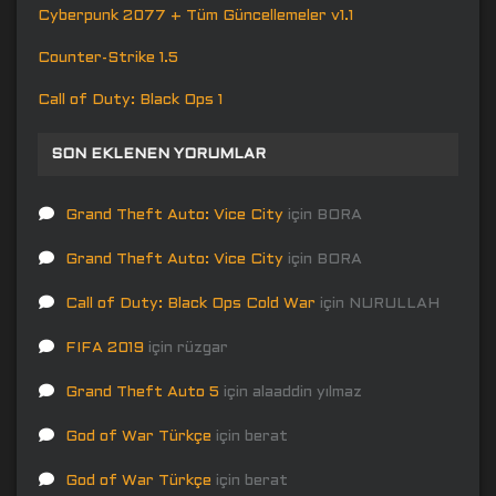
Cyberpunk 2077 + Tüm Güncellemeler v1.1
Counter-Strike 1.5
Call of Duty: Black Ops 1
SON EKLENEN YORUMLAR
Grand Theft Auto: Vice City
için
BORA
Grand Theft Auto: Vice City
için
BORA
Call of Duty: Black Ops Cold War
için
NURULLAH
FIFA 2019
için
rüzgar
Grand Theft Auto 5
için
alaaddin yılmaz
God of War Türkçe
için
berat
God of War Türkçe
için
berat