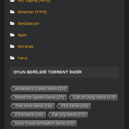
Rol Yapma (RPG)
Shooter (FPS)
Simülasyon
Spor
Strateji
Yarış
OYUN SERILERI TORRENT İNDIR
Assassin’s Creed Serisi
(25)
Need for Speed Serisi
(21)
Call of Duty Serisi
(17)
The Sims Serisi
(16)
PES Serisi
(16)
FIFA Serisi
(16)
Far Cry Serisi
(11)
Euro Truck Simulator Serisi
(10)