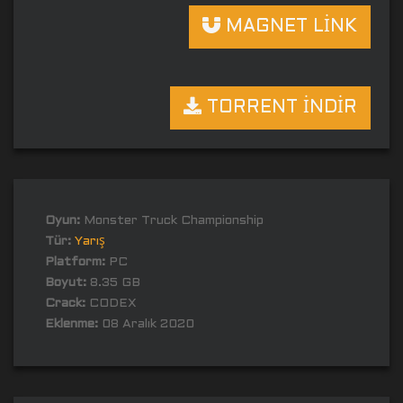
MAGNET LİNK
TORRENT İNDİR
Oyun:
Monster Truck Championship
Tür:
Yarış
Platform:
PC
Boyut:
8.35 GB
Crack:
CODEX
Eklenme:
08 Aralık 2020