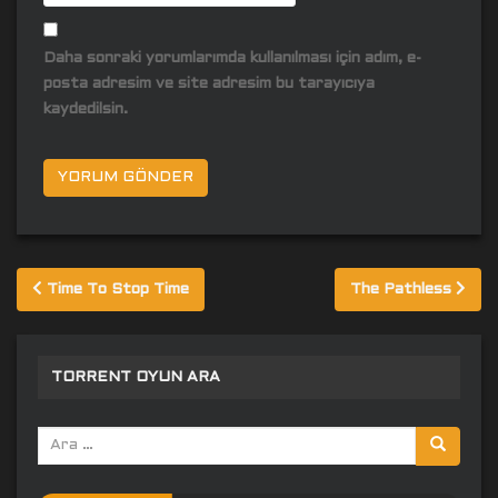
Daha sonraki yorumlarımda kullanılması için adım, e-
posta adresim ve site adresim bu tarayıcıya
kaydedilsin.
Yazı
Time To Stop Time
The Pathless
gezinmesi
TORRENT OYUN ARA
Arama
yap: