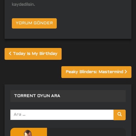
kaydedilsin.
Yazı
Today Is My Birthday
gezinmesi
Peaky Blinders: Mastermind
TORRENT OYUN ARA
Arama
yap: