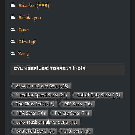
Shooter (FPS)
Simülasyon
Spor
Strateji
Yarış
OYUN SERILERI TORRENT İNDIR
Assassin’s Creed Serisi
(25)
Need for Speed Serisi
(21)
Call of Duty Serisi
(17)
The Sims Serisi
(16)
PES Serisi
(16)
FIFA Serisi
(16)
Far Cry Serisi
(11)
Euro Truck Simulator Serisi
(10)
Battlefield Serisi
(9)
GTA Serisi
(8)