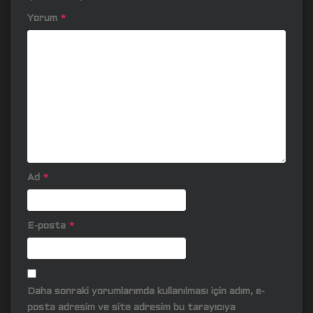
Yorum
*
Ad
*
E-posta
*
Daha sonraki yorumlarımda kullanılması için adım, e-
posta adresim ve site adresim bu tarayıcıya