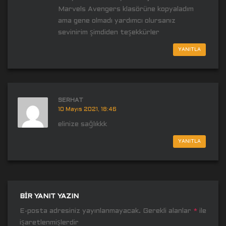
Marvels Avengers klasörüne kopyaladım
ama gene olmadı yardımcı olursanız
sevinirim şimdiden teşekkürler
YANITLA
SERHAT
10 Mayıs 2021, 18:46
elinize sağlıkkk
YANITLA
BIR YANIT YAZIN
E-posta adresiniz yayınlanmayacak.
Gerekli alanlar
*
ile
işaretlenmişlerdir