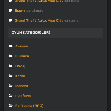
Grand Theft Auto: Vice City
için
Bora
Scorn
için
ahmet
Grand Theft Auto: Vice City
için
bora
OYUN KATEGORILERI
Aksiyon
Bulmaca
Dövüş
Korku
Macera
Platform
Rol Yapma (RPG)