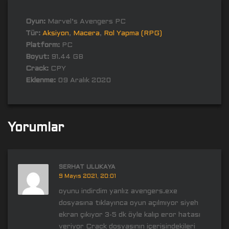
Oyun:
Marvel’s Avengers PC
Tür:
Aksiyon
,
Macera
,
Rol Yapma (RPG)
Platform:
PC
Boyut:
91.44 GB
Crack:
CPY
Eklenme:
09 Aralık 2020
Yorumlar
SERHAT ULUKAYA
9 Mayıs 2021, 20:01
oyunu indirdim yanlız avengers.exe
dosyasına tıklayınca oyun açılmıyor siyeh
ekran çıkıyor 3-5 dk öyle kalıp eror hatası
veriyor Crack dosyasının içerisindekileri