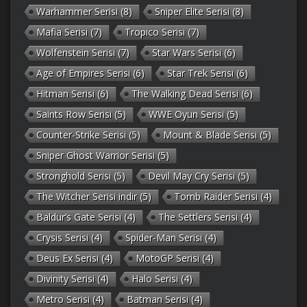
Warhammer Serisi
(8)
Sniper Elite Serisi
(8)
Mafia Serisi
(7)
Tropico Serisi
(7)
Wolfenstein Serisi
(7)
Star Wars Serisi
(6)
Age of Empires Serisi
(6)
Star Trek Serisi
(6)
Hitman Serisi
(6)
The Walking Dead Serisi
(6)
Saints Row Serisi
(5)
WWE Oyun Serisi
(5)
Counter-Strike Serisi
(5)
Mount & Blade Serisi
(5)
Sniper Ghost Warrior Serisi
(5)
Stronghold Serisi
(5)
Devil May Cry Serisi
(5)
The Witcher Serisi indir
(5)
Tomb Raider Serisi
(4)
Baldur’s Gate Serisi
(4)
The Settlers Serisi
(4)
Crysis Serisi
(4)
Spider-Man Serisi
(4)
Deus Ex Serisi
(4)
MotoGP Serisi
(4)
Divinity Serisi
(4)
Halo Serisi
(4)
Metro Serisi
(4)
Batman Serisi
(4)