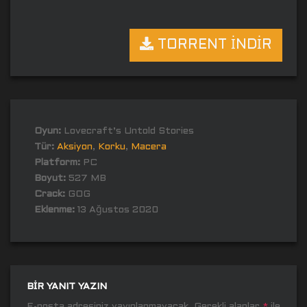
TORRENT İNDİR
Oyun:
Lovecraft’s Untold Stories
Tür:
Aksiyon
,
Korku
,
Macera
Platform:
PC
Boyut:
527 MB
Crack:
GOG
Eklenme:
13 Ağustos 2020
BIR YANIT YAZIN
E-posta adresiniz yayınlanmayacak.
Gerekli alanlar
*
ile