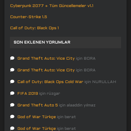
Cyberpunk 2077 + Tüm Güncellemeler v1.1
Counter-Strike 1.5
Call of Duty: Black Ops 1
SON EKLENEN YORUMLAR
Grand Theft Auto: Vice City
için
BORA
Grand Theft Auto: Vice City
için
BORA
Call of Duty: Black Ops Cold War
için
NURULLAH
FIFA 2019
için
rüzgar
Grand Theft Auto 5
için
alaaddin yılmaz
God of War Türkçe
için
berat
God of War Türkçe
için
berat