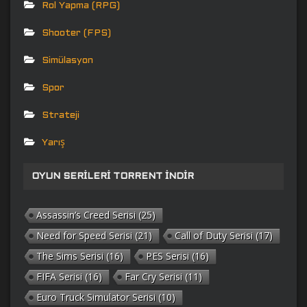
Rol Yapma (RPG)
Shooter (FPS)
Simülasyon
Spor
Strateji
Yarış
OYUN SERILERI TORRENT İNDIR
Assassin’s Creed Serisi
(25)
Need for Speed Serisi
(21)
Call of Duty Serisi
(17)
The Sims Serisi
(16)
PES Serisi
(16)
FIFA Serisi
(16)
Far Cry Serisi
(11)
Euro Truck Simulator Serisi
(10)