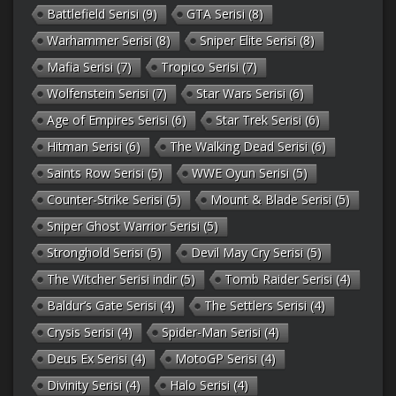
Battlefield Serisi
(9)
GTA Serisi
(8)
Warhammer Serisi
(8)
Sniper Elite Serisi
(8)
Mafia Serisi
(7)
Tropico Serisi
(7)
Wolfenstein Serisi
(7)
Star Wars Serisi
(6)
Age of Empires Serisi
(6)
Star Trek Serisi
(6)
Hitman Serisi
(6)
The Walking Dead Serisi
(6)
Saints Row Serisi
(5)
WWE Oyun Serisi
(5)
Counter-Strike Serisi
(5)
Mount & Blade Serisi
(5)
Sniper Ghost Warrior Serisi
(5)
Stronghold Serisi
(5)
Devil May Cry Serisi
(5)
The Witcher Serisi indir
(5)
Tomb Raider Serisi
(4)
Baldur’s Gate Serisi
(4)
The Settlers Serisi
(4)
Crysis Serisi
(4)
Spider-Man Serisi
(4)
Deus Ex Serisi
(4)
MotoGP Serisi
(4)
Divinity Serisi
(4)
Halo Serisi
(4)