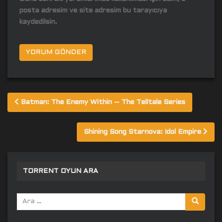
posta adresim ve site adresim bu tarayıcıya
kaydedilsin.
Yazı
Batman: The Enemy Within – The Telltale Series
gezinmesi
Shining Song Starnova: Idol Empire
TORRENT OYUN ARA
Arama
yap: