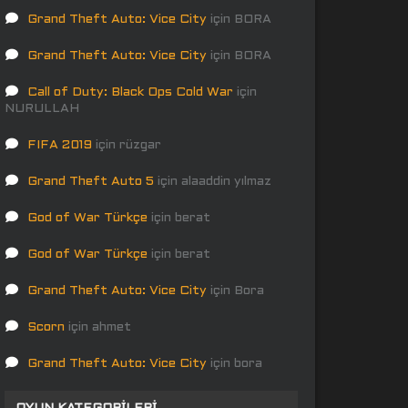
Grand Theft Auto: Vice City
için
BORA
Grand Theft Auto: Vice City
için
BORA
Call of Duty: Black Ops Cold War
için
NURULLAH
FIFA 2019
için
rüzgar
Grand Theft Auto 5
için
alaaddin yılmaz
God of War Türkçe
için
berat
God of War Türkçe
için
berat
Grand Theft Auto: Vice City
için
Bora
Scorn
için
ahmet
Grand Theft Auto: Vice City
için
bora