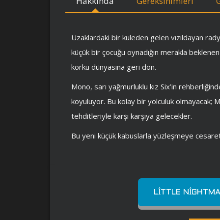
Hakkında
Gereksinimleri
Uzaklardaki bir kuleden gelen vızıldayan radyo
küçük bir çocuğu oynadığın merakla beklenen
korku dünyasına geri dön.
Mono, sarı yağmurluklu kız Six’in rehberliğinde
koyuluyor. Bu kolay bir yolculuk olmayacak; M
tehditleriyle karşı karşıya gelecekler.
Bu yeni küçük kabuslarla yüzleşmeye cesare
LITTLE NIGHTMA