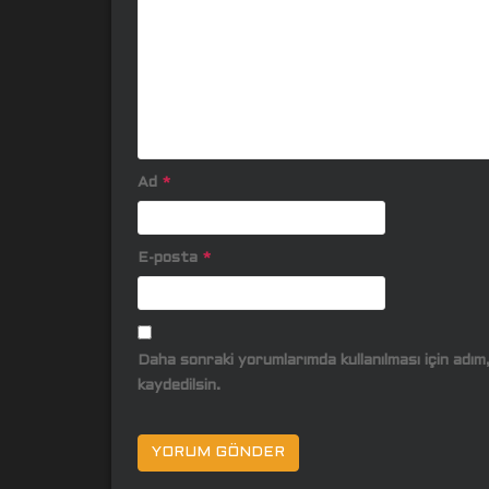
Ad
*
E-posta
*
Daha sonraki yorumlarımda kullanılması için adı
kaydedilsin.