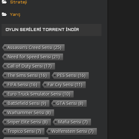
Strateji
Yarış
OYUN SERILERI TORRENT İNDIR
Assassin’s Creed Serisi
(25)
Need for Speed Serisi
(21)
Call of Duty Serisi
(17)
The Sims Serisi
(16)
PES Serisi
(16)
FIFA Serisi
(16)
Far Cry Serisi
(11)
Euro Truck Simulator Serisi
(10)
Battlefield Serisi
(9)
GTA Serisi
(8)
Warhammer Serisi
(8)
Sniper Elite Serisi
(8)
Mafia Serisi
(7)
Tropico Serisi
(7)
Wolfenstein Serisi
(7)