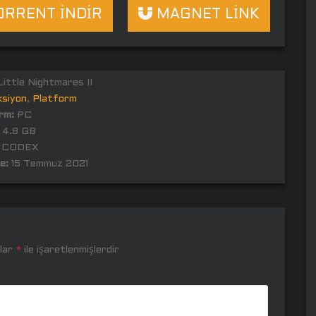
RRENT İNDİR
MAGNET LİNK
ittle Nightmares II
ksiyon
,
Platform
rm:
PC
4.8 GB
CODEX
e:
15 Temmuz 2021
nlar
*
ile işaretlenmişlerdir