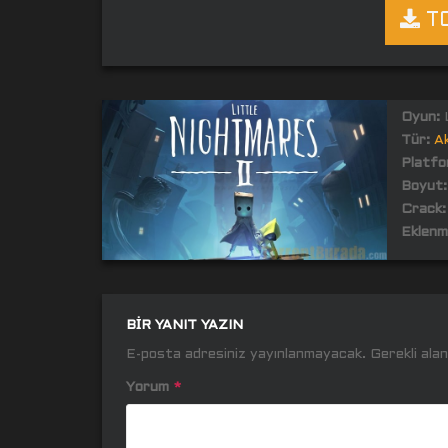
TO
Oyun:
L
Tür:
A
Platfo
Boyut:
Crack:
Eklenm
BIR YANIT YAZIN
E-posta adresiniz yayınlanmayacak.
Gerekli ala
Yorum
*