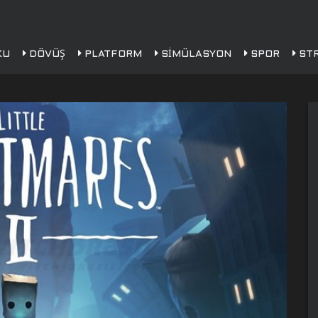
KU
DÖVÜŞ
PLATFORM
SIMÜLASYON
SPOR
STR