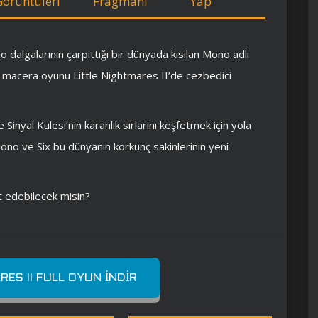
Görüntüleri
Fragmanı
Yap
 dalgalarının çarpıttığı bir dünyada kısılan Mono adlı
 macera oyunu Little Nightmares II’de cezbedici
 Sinyal Kulesi’nin karanlık sırlarını keşfetmek için yola
ono ve Six bu dünyanın korkunç sakinlerinin yeni
t edebilecek misin?
RES II FULL OYUN İNDIR