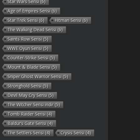
Star Wars Serisi
(6)
Age of Empires Serisi
(6)
Star Trek Serisi
(6)
Hitman Serisi
(6)
The Walking Dead Serisi
(6)
Saints Row Serisi
(5)
WWE Oyun Serisi
(5)
Counter-Strike Serisi
(5)
Mount & Blade Serisi
(5)
Sniper Ghost Warrior Serisi
(5)
Stronghold Serisi
(5)
Devil May Cry Serisi
(5)
The Witcher Serisi indir
(5)
Tomb Raider Serisi
(4)
Baldur’s Gate Serisi
(4)
The Settlers Serisi
(4)
Crysis Serisi
(4)