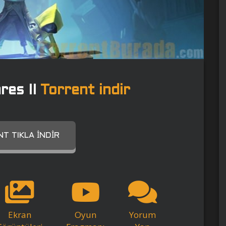
res II
Torrent indir
T TIKLA İNDIR
Ekran
Oyun
Yorum