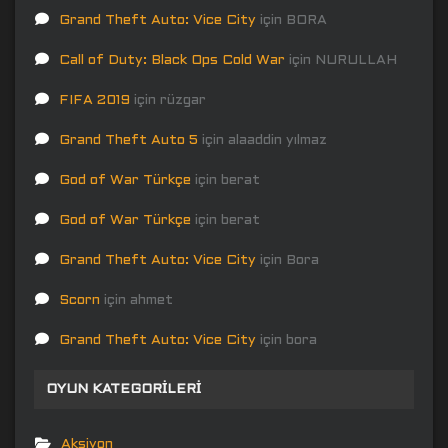
Grand Theft Auto: Vice City
için
BORA
Call of Duty: Black Ops Cold War
için
NURULLAH
FIFA 2019
için
rüzgar
Grand Theft Auto 5
için
alaaddin yılmaz
God of War Türkçe
için
berat
God of War Türkçe
için
berat
Grand Theft Auto: Vice City
için
Bora
Scorn
için
ahmet
Grand Theft Auto: Vice City
için
bora
OYUN KATEGORILERI
Aksiyon