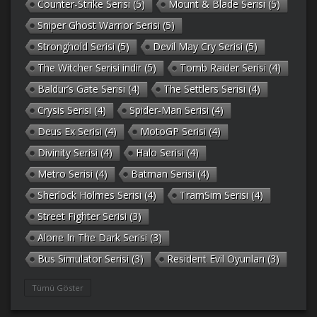
Counter-Strike Serisi
(5)
Mount & Blade Serisi
(5)
Sniper Ghost Warrior Serisi
(5)
Stronghold Serisi
(5)
Devil May Cry Serisi
(5)
The Witcher Serisi indir
(5)
Tomb Raider Serisi
(4)
Baldur’s Gate Serisi
(4)
The Settlers Serisi
(4)
Crysis Serisi
(4)
Spider-Man Serisi
(4)
Deus Ex Serisi
(4)
MotoGP Serisi
(4)
Divinity Serisi
(4)
Halo Serisi
(4)
Metro Serisi
(4)
Batman Serisi
(4)
Sherlock Holmes Serisi
(4)
TramSim Serisi
(4)
Street Fighter Serisi
(3)
Alone In The Dark Serisi
(3)
Bus Simulator Serisi
(3)
Resident Evil Oyunları
(3)
Gothic Serisi
(3)
Deponia Serisi
(3)
Tümü Göster
Unreal Serisi
(3)
Army Men Serisi
(3)