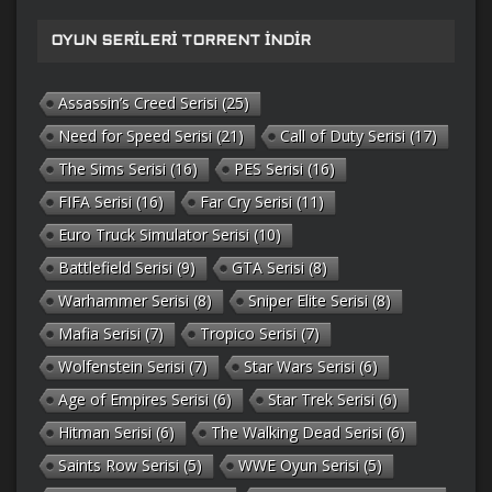
OYUN SERILERI TORRENT İNDIR
Assassin’s Creed Serisi
(25)
Need for Speed Serisi
(21)
Call of Duty Serisi
(17)
The Sims Serisi
(16)
PES Serisi
(16)
FIFA Serisi
(16)
Far Cry Serisi
(11)
Euro Truck Simulator Serisi
(10)
Battlefield Serisi
(9)
GTA Serisi
(8)
Warhammer Serisi
(8)
Sniper Elite Serisi
(8)
Mafia Serisi
(7)
Tropico Serisi
(7)
Wolfenstein Serisi
(7)
Star Wars Serisi
(6)
Age of Empires Serisi
(6)
Star Trek Serisi
(6)
Hitman Serisi
(6)
The Walking Dead Serisi
(6)
Saints Row Serisi
(5)
WWE Oyun Serisi
(5)