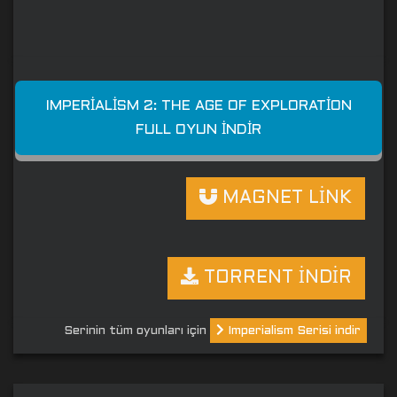
IMPERIALISM 2: THE AGE OF EXPLORATION
FULL OYUN İNDIR
MAGNET LİNK
TORRENT İNDİR
Serinin tüm oyunları için
Imperialism Serisi indir