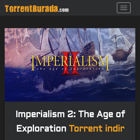
S
TOGGL
k
i
p
t
o
m
a
i
n
c
o
n
t
e
n
Imperialism 2: The Age of
t
Exploration
Torrent indir