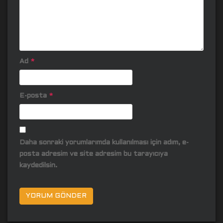
Ad
*
E-posta
*
Daha sonraki yorumlarımda kullanılması için adım, e-
posta adresim ve site adresim bu tarayıcıya
kaydedilsin.