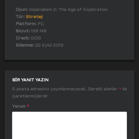
Oyun:
Imperialism 2: The Age of Exploration
Tür:
Strateji
Platform:
PC
Boyut:
139 MB
Crack:
GOG
Eklenme:
22 Eylül 2019
BIR YANIT YAZIN
E-posta adresiniz yayınlanmayacak.
Gerekli alanlar
*
ile
işaretlenmişlerdir
Yorum
*