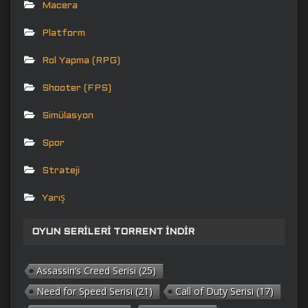
Macera
Platform
Rol Yapma (RPG)
Shooter (FPS)
Simülasyon
Spor
Strateji
Yarış
OYUN SERILERI TORRENT İNDIR
Assassin’s Creed Serisi
(25)
Need for Speed Serisi
(21)
Call of Duty Serisi
(17)