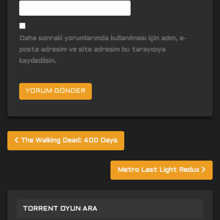
Daha sonraki yorumlarımda kullanılması için adım, e-
posta adresim ve site adresim bu tarayıcıya
kaydedilsin.
Yazı
The Walking Dead: 400 Days
gezinmesi
Metro Last Light Redux
TORRENT OYUN ARA