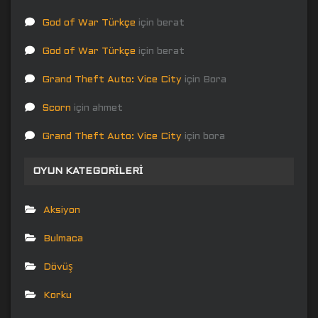
God of War Türkçe
için
berat
God of War Türkçe
için
berat
Grand Theft Auto: Vice City
için
Bora
Scorn
için
ahmet
Grand Theft Auto: Vice City
için
bora
OYUN KATEGORILERI
Aksiyon
Bulmaca
Dövüş
Korku