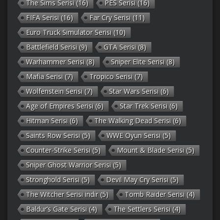
The Sims Serisi
(16)
PES Serisi
(16)
FIFA Serisi
(16)
Far Cry Serisi
(11)
Euro Truck Simulator Serisi
(10)
Battlefield Serisi
(9)
GTA Serisi
(8)
Warhammer Serisi
(8)
Sniper Elite Serisi
(8)
Mafia Serisi
(7)
Tropico Serisi
(7)
Wolfenstein Serisi
(7)
Star Wars Serisi
(6)
Age of Empires Serisi
(6)
Star Trek Serisi
(6)
Hitman Serisi
(6)
The Walking Dead Serisi
(6)
Saints Row Serisi
(5)
WWE Oyun Serisi
(5)
Counter-Strike Serisi
(5)
Mount & Blade Serisi
(5)
Sniper Ghost Warrior Serisi
(5)
Stronghold Serisi
(5)
Devil May Cry Serisi
(5)
The Witcher Serisi indir
(5)
Tomb Raider Serisi
(4)
Baldur’s Gate Serisi
(4)
The Settlers Serisi
(4)