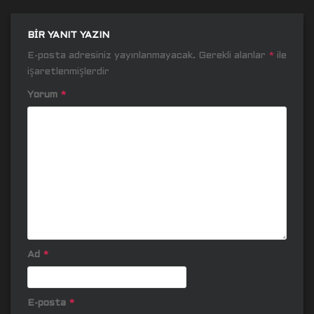
BIR YANIT YAZIN
E-posta adresiniz yayınlanmayacak.
Gerekli alanlar
*
ile
işaretlenmişlerdir
Yorum
*
Ad
*
E-posta
*