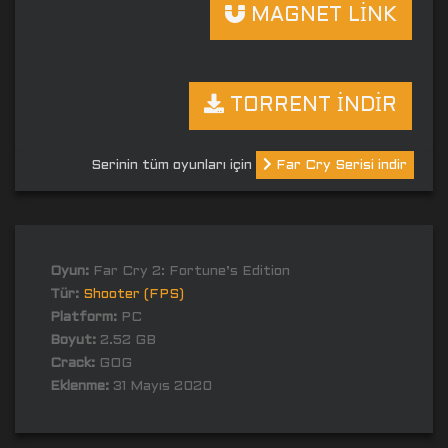
MAGNET LİNK
TORRENT İNDİR
Serinin tüm oyunları için
Far Cry Serisi indir
Oyun:
Far Cry 2: Fortune’s Edition
Tür:
Shooter (FPS)
Platform:
PC
Boyut:
2.52 GB
Crack:
GOG
Eklenme:
31 Mayıs 2020