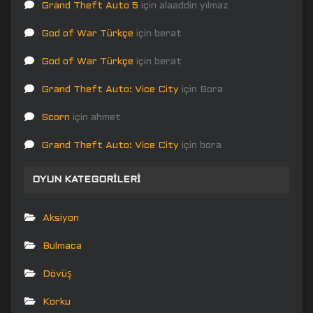
Grand Theft Auto 5
için
alaaddin yılmaz
God of War Türkçe
için
berat
God of War Türkçe
için
berat
Grand Theft Auto: Vice City
için
Bora
Scorn
için
ahmet
Grand Theft Auto: Vice City
için
bora
OYUN KATEGORILERI
Aksiyon
Bulmaca
Dövüş
Korku