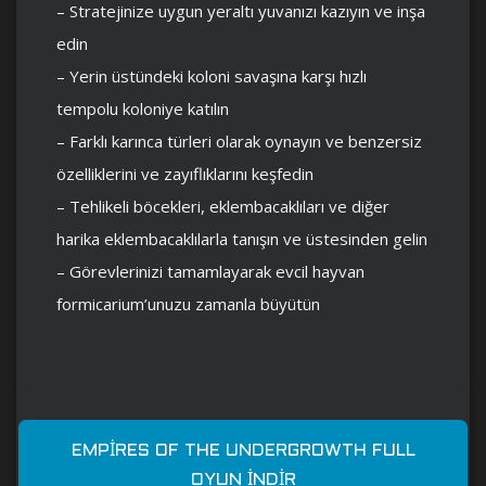
– Stratejinize uygun yeraltı yuvanızı kazıyın ve inşa
edin
– Yerin üstündeki koloni savaşına karşı hızlı
tempolu koloniye katılın
– Farklı karınca türleri olarak oynayın ve benzersiz
özelliklerini ve zayıflıklarını keşfedin
– Tehlikeli böcekleri, eklembacaklıları ve diğer
harika eklembacaklılarla tanışın ve üstesinden gelin
– Görevlerinizi tamamlayarak evcil hayvan
formicarium’unuzu zamanla büyütün
EMPIRES OF THE UNDERGROWTH FULL
OYUN İNDIR