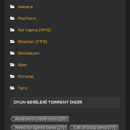
Macera
Platform
Rol Yapma (RPG)
Shooter (FPS)
Simülasyon
Spor
Strateji
Yarış
OYUN SERILERI TORRENT İNDIR
Assassin’s Creed Serisi
(25)
Need for Speed Serisi
(21)
Call of Duty Serisi
(17)