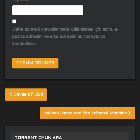
E-posta
*
Daha sonraki yorumlarımda kullanılması için adım, e-
posta adresim ve site adresim bu tarayıcıya
kaydedilsin.
Yazı
Caves of Qud
gezinmesi
Indiana Jones and the Infernal Machine
TORRENT OYUN ARA