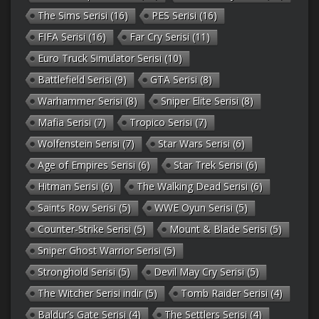
The Sims Serisi
(16)
PES Serisi
(16)
FIFA Serisi
(16)
Far Cry Serisi
(11)
Euro Truck Simulator Serisi
(10)
Battlefield Serisi
(9)
GTA Serisi
(8)
Warhammer Serisi
(8)
Sniper Elite Serisi
(8)
Mafia Serisi
(7)
Tropico Serisi
(7)
Wolfenstein Serisi
(7)
Star Wars Serisi
(6)
Age of Empires Serisi
(6)
Star Trek Serisi
(6)
Hitman Serisi
(6)
The Walking Dead Serisi
(6)
Saints Row Serisi
(5)
WWE Oyun Serisi
(5)
Counter-Strike Serisi
(5)
Mount & Blade Serisi
(5)
Sniper Ghost Warrior Serisi
(5)
Stronghold Serisi
(5)
Devil May Cry Serisi
(5)
The Witcher Serisi indir
(5)
Tomb Raider Serisi
(4)
Baldur’s Gate Serisi
(4)
The Settlers Serisi
(4)