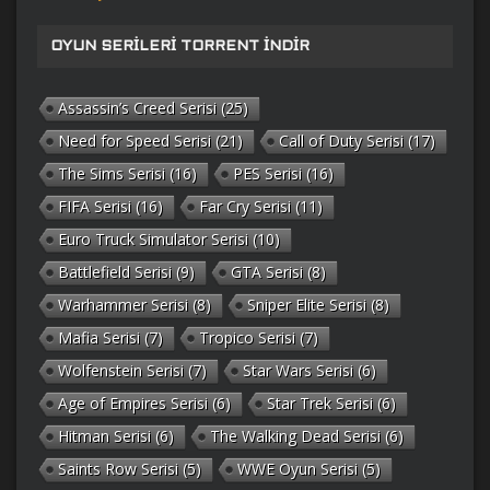
OYUN SERILERI TORRENT İNDIR
Assassin’s Creed Serisi
(25)
Need for Speed Serisi
(21)
Call of Duty Serisi
(17)
The Sims Serisi
(16)
PES Serisi
(16)
FIFA Serisi
(16)
Far Cry Serisi
(11)
Euro Truck Simulator Serisi
(10)
Battlefield Serisi
(9)
GTA Serisi
(8)
Warhammer Serisi
(8)
Sniper Elite Serisi
(8)
Mafia Serisi
(7)
Tropico Serisi
(7)
Wolfenstein Serisi
(7)
Star Wars Serisi
(6)
Age of Empires Serisi
(6)
Star Trek Serisi
(6)
Hitman Serisi
(6)
The Walking Dead Serisi
(6)
Saints Row Serisi
(5)
WWE Oyun Serisi
(5)