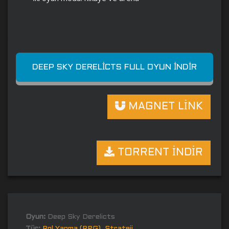
DEEP SKY DERELICTS FULL OYUN İNDIR
MAGNET LİNK
TORRENT İNDİR
Oyun:
Deep Sky Derelicts
Tür:
Rol Yapma (RPG)
,
Strateji