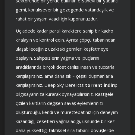
sektöründe bir yerde bulunan efsanevi bir yabancı
gemi, konuksever bir gezegende vatandaşlık ve
rahat bir yaşam vaadi için kuponunuzdur.
Üç adede kadar paralı karaktere sahip bir kadro
kiralayın ve kontrol edin. Ayrıca çöpçü tabanından
ulaşabileceğiniz uzaktaki gemileri keşfetmeye
başlayın. Sahipsizlerin yağma ve ipuçlarını
aradıklarında birçok dost canlısı insan ve tüccarla
karşılaşırsınız, ama daha sık – çeşitli düşmanlarla
karşılaşırsınız. Deep Sky Derelicts
torrent indir
ip
bilgisayarınıza kurarak oynayabilirsiniz. Rastgele
çizilen kartların değişen savaş eylemlerinizi
oluşturduğu, kendi ve mürettebatınız için deneyim
kazandığı, cesetleri yağmaladığı, üssünde bir kez
daha yükselttiği taktiksel sıra tabanlı dövüşlerde