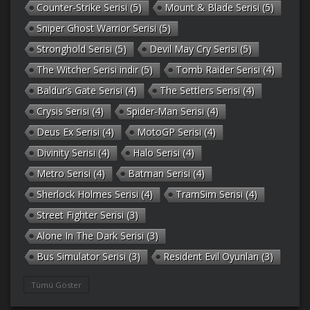
Counter-Strike Serisi
(5)
Mount & Blade Serisi
(5)
Sniper Ghost Warrior Serisi
(5)
Stronghold Serisi
(5)
Devil May Cry Serisi
(5)
The Witcher Serisi indir
(5)
Tomb Raider Serisi
(4)
Baldur’s Gate Serisi
(4)
The Settlers Serisi
(4)
Crysis Serisi
(4)
Spider-Man Serisi
(4)
Deus Ex Serisi
(4)
MotoGP Serisi
(4)
Divinity Serisi
(4)
Halo Serisi
(4)
Metro Serisi
(4)
Batman Serisi
(4)
Sherlock Holmes Serisi
(4)
TramSim Serisi
(4)
Street Fighter Serisi
(3)
Alone In The Dark Serisi
(3)
Bus Simulator Serisi
(3)
Resident Evil Oyunları
(3)
Gothic Serisi
(3)
Deponia Serisi
(3)
Tümü Göster
Unreal Serisi
(3)
Army Men Serisi
(3)