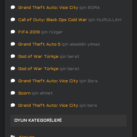
Grand Theft Auto: Vice City
için
BORA
Call of Duty: Black Ops Cold War
için
NURULLAH
FIFA 2019
için
rüzgar
Grand Theft Auto 5
için
alaaddin yılmaz
God of War Türkçe
için
berat
God of War Türkçe
için
berat
Grand Theft Auto: Vice City
için
Bora
Scorn
için
ahmet
Grand Theft Auto: Vice City
için
bora
OYUN KATEGORILERI