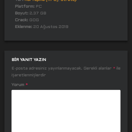
Platform:
PC
Boyut:
2.37 GB
Crack:
GOG
Eklenme:
20 Ağustos 2019
BIR YANIT YAZIN
E-posta adresiniz yayınlanmayacak.
Gerekli alanlar
*
ile
işaretlenmişlerdir
Yorum
*