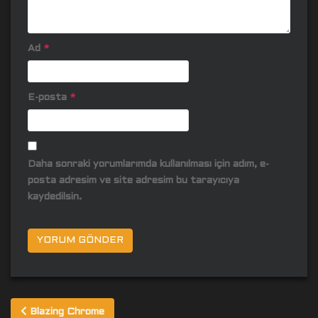
Ad
*
E-posta
*
Daha sonraki yorumlarımda kullanılması için adım, e-
posta adresim ve site adresim bu tarayıcıya
kaydedilsin.
Yazı
Blazing Chrome