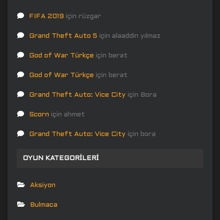
FIFA 2019
için
rüzgar
Grand Theft Auto 5
için
alaaddin yılmaz
God of War Türkçe
için
berat
God of War Türkçe
için
berat
Grand Theft Auto: Vice City
için
Bora
Scorn
için
ahmet
Grand Theft Auto: Vice City
için
bora
OYUN KATEGORILERI
Aksiyon
Bulmaca