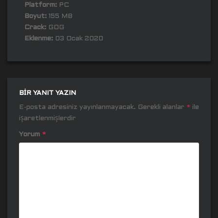
Platform:
PC
Boyut:
155 MB
Crack:
GOG
Eklenme:
03 Ocak 2020
BIR YANIT YAZIN
E-posta adresiniz yayınlanmayacak.
Gerekli alanlar
*
ile
işaretlenmişlerdir
Yorum
*