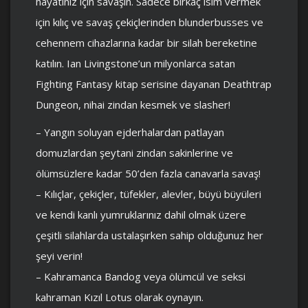
hayatınız için savaşın. Sadece birkaç isim vermek
için kılıç ve savaş çekiçlerinden blunderbusses ve
cehennem cihazlarına kadar bir silah bereketine
katılın. Ian Livingstone’un milyonlarca satan
Fighting Fantasy kitap serisine dayanan Deathtrap
Dungeon, nihai zindan kesmek ve slasher!
– Yangın soluyan ejderhalardan patlayan
domuzlardan şeytani zindan sakinlerine ve
ölümsüzlere kadar 50’den fazla canavarla savaş!
– Kılıçlar, çekiçler, tüfekler, alevler, büyü büyüleri
ve kendi kanlı yumruklarınız dahil olmak üzere
çeşitli silahlarda ustalaşırken sahip olduğunuz her
şeyi verin!
– Kahramanca Bandog veya ölümcül ve seksi
kahraman Kızıl Lotus olarak oynayın.