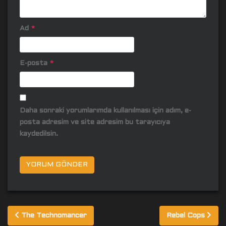
Ad
*
E-posta
*
Daha sonraki yorumlarımda kullanılması için adım, e-
posta adresim ve site adresim bu tarayıcıya
kaydedilsin.
Yazı
The Technomancer
Rebel Cops
gezinmesi