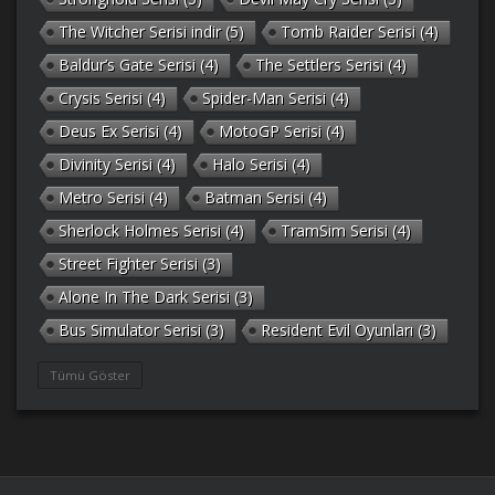
The Witcher Serisi indir
(5)
Tomb Raider Serisi
(4)
Baldur’s Gate Serisi
(4)
The Settlers Serisi
(4)
Crysis Serisi
(4)
Spider-Man Serisi
(4)
Deus Ex Serisi
(4)
MotoGP Serisi
(4)
Divinity Serisi
(4)
Halo Serisi
(4)
Metro Serisi
(4)
Batman Serisi
(4)
Sherlock Holmes Serisi
(4)
TramSim Serisi
(4)
Street Fighter Serisi
(3)
Alone In The Dark Serisi
(3)
Bus Simulator Serisi
(3)
Resident Evil Oyunları
(3)
Gothic Serisi
(3)
Deponia Serisi
(3)
Tümü Göster
Unreal Serisi
(3)
Army Men Serisi
(3)
Prince of Persia Serisi
(3)
Empire Earth Serisi
(3)
Arma Serisi
(3)
Gabriel Knight Serisi
(3)