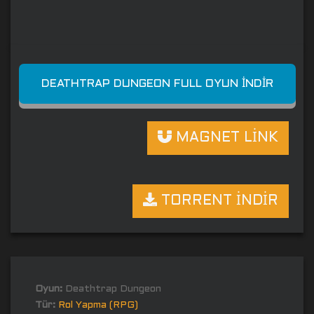
DEATHTRAP DUNGEON FULL OYUN İNDIR
MAGNET LİNK
TORRENT İNDİR
Oyun:
Deathtrap Dungeon
Tür:
Rol Yapma (RPG)