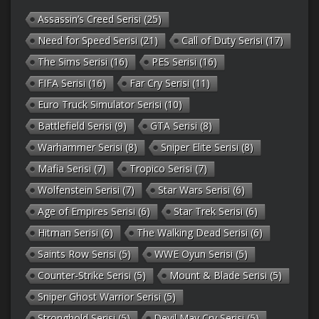
Assassin’s Creed Serisi
(25)
Need for Speed Serisi
(21)
Call of Duty Serisi
(17)
The Sims Serisi
(16)
PES Serisi
(16)
FIFA Serisi
(16)
Far Cry Serisi
(11)
Euro Truck Simulator Serisi
(10)
Battlefield Serisi
(9)
GTA Serisi
(8)
Warhammer Serisi
(8)
Sniper Elite Serisi
(8)
Mafia Serisi
(7)
Tropico Serisi
(7)
Wolfenstein Serisi
(7)
Star Wars Serisi
(6)
Age of Empires Serisi
(6)
Star Trek Serisi
(6)
Hitman Serisi
(6)
The Walking Dead Serisi
(6)
Saints Row Serisi
(5)
WWE Oyun Serisi
(5)
Counter-Strike Serisi
(5)
Mount & Blade Serisi
(5)
Sniper Ghost Warrior Serisi
(5)
Stronghold Serisi
(5)
Devil May Cry Serisi
(5)