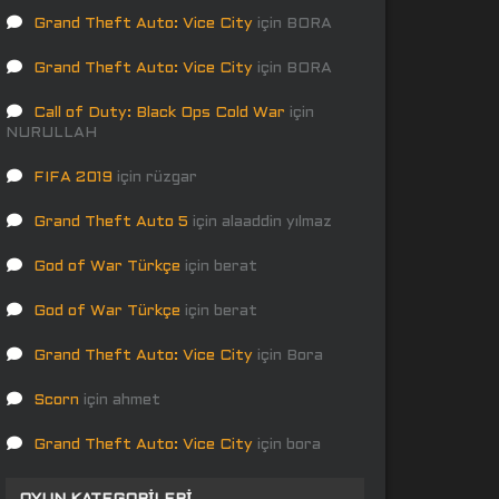
Grand Theft Auto: Vice City
için
BORA
Grand Theft Auto: Vice City
için
BORA
Call of Duty: Black Ops Cold War
için
NURULLAH
FIFA 2019
için
rüzgar
Grand Theft Auto 5
için
alaaddin yılmaz
God of War Türkçe
için
berat
God of War Türkçe
için
berat
Grand Theft Auto: Vice City
için
Bora
Scorn
için
ahmet
Grand Theft Auto: Vice City
için
bora