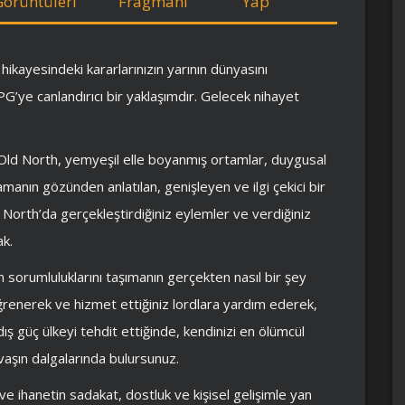
Görüntüleri
Fragmanı
Yap
hikayesindeki kararlarınızın yarının dünyasını
 RPG’ye canlandırıcı bir yaklaşımdır. Gelecek nihayet
 Old North, yemyeşil elle boyanmış ortamlar, duygusal
manın gözünden anlatılan, genişleyen ve ilgi çekici bir
d North’da gerçekleştirdiğiniz eylemler ve verdiğiniz
ak.
 sorumluluklarını taşımanın gerçekten nasıl bir şey
öğrenerek ve hizmet ettiğiniz lordlara yardım ederek,
 dış güç ülkeyi tehdit ettiğinde, kendinizi en ölümcül
vaşın dalgalarında bulursunuz.
ve ihanetin sadakat, dostluk ve kişisel gelişimle yan