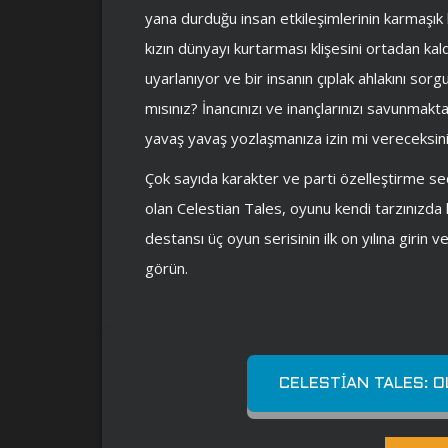
yana durduğu insan etkileşimlerinin karmaşık bi
kızın dünyayı kurtarması klişesini ortadan kald
uyarlanıyor ve bir insanın çıplak ahlakını sor
mısınız? İnancınızı ve inançlarınızı savunmakta
yavaş yavaş yozlaşmanıza izin mi vereceksin
Çok sayıda karakter ve parti özelleştirme seç
olan Celestian Tales, oyunu kendi tarzınızd
destansı üç oyun serisinin ilk on yılına girin
görün.
CELESTIAN TALES: 