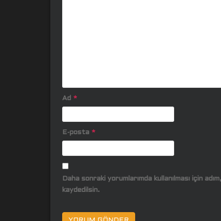
Ad
*
E-posta
*
Daha sonraki yorumlarımda kullanılması için adı
kaydedilsin.