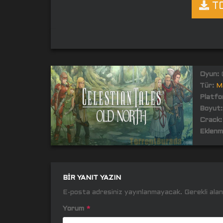
TO
Oyun:
C
Tür:
M
Platfo
Boyut:
Crack:
Eklenm
BIR YANIT YAZIN
E-posta adresiniz yayınlanmayacak.
Gerekli ala
Yorum
*