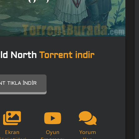
Old North
Torrent indir
T TIKLA İNDIR
Ekran
Oyun
Yorum