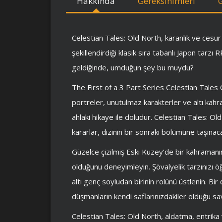
Hakkında
Gereksinimleri
Celestian Tales: Old North, karanlık ve cesur 
şekillendirdiği klasik sıra tabanlı Japon tarzı
geldiğinde, umduğun şey bu muydu?
The First of a 3 Part Series Celestian Tales
portreler, unutulmaz karakterler ve altı kahra
ahlaki hikaye ile doludur. Celestian Tales: Ol
kararlar, dizinin bir sonraki bölümüne taşınac
Güzelce çizilmiş Eski Kuzey’de bir kahramanın
olduğunu deneyimleyin. Şövalyelik tarzınızı 
altı genç soyludan birinin rolünü üstlenin. Bir
düşmanların kendi saflarınızdakiler olduğu sa
Celestian Tales: Old North, aldatma, entrika 