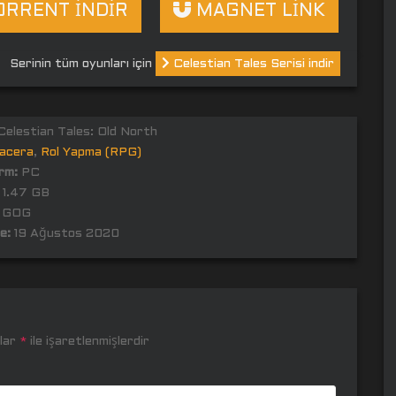
RRENT İNDİR
MAGNET LİNK
Serinin tüm oyunları için
Celestian Tales Serisi indir
elestian Tales: Old North
acera
,
Rol Yapma (RPG)
rm:
PC
1.47 GB
GOG
e:
19 Ağustos 2020
nlar
*
ile işaretlenmişlerdir