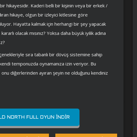
r hikayesidir. Kaderi belli bir kişinin veya bir erkek /
ıran hikaye, olgun bir izleyici kitlesine göre
guluyor. Hayatta kalmak için herhangi bir şey yapacak
 kararlı olacak mısınız? Yoksa daha büyük iyilik adına
iz?
enekleriyle sıra tabanlı bir dövüş sistemine sahip
a kendi temponuzda oynamanıza izin veriyor. Bu
 ve onu diğerlerinden ayıran şeyin ne olduğunu kendiniz
OLD NORTH FULL OYUN İNDIR