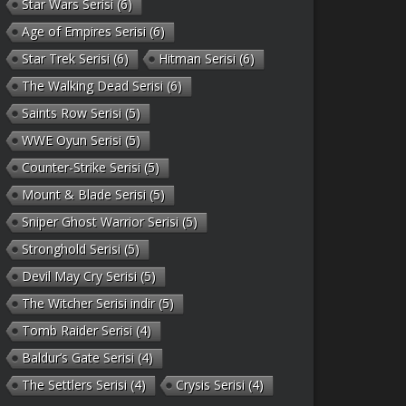
Star Wars Serisi
(6)
Age of Empires Serisi
(6)
Star Trek Serisi
(6)
Hitman Serisi
(6)
The Walking Dead Serisi
(6)
Saints Row Serisi
(5)
WWE Oyun Serisi
(5)
Counter-Strike Serisi
(5)
Mount & Blade Serisi
(5)
Sniper Ghost Warrior Serisi
(5)
Stronghold Serisi
(5)
Devil May Cry Serisi
(5)
The Witcher Serisi indir
(5)
Tomb Raider Serisi
(4)
Baldur’s Gate Serisi
(4)
The Settlers Serisi
(4)
Crysis Serisi
(4)