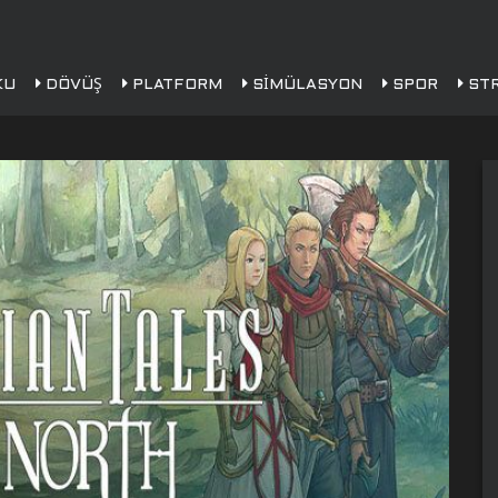
KU
DÖVÜŞ
PLATFORM
SIMÜLASYON
SPOR
STR