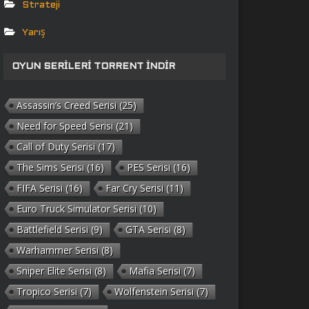
Strateji
Yarış
OYUN SERILERI TORRENT İNDIR
Assassin’s Creed Serisi
(25)
Need for Speed Serisi
(21)
Call of Duty Serisi
(17)
The Sims Serisi
(16)
PES Serisi
(16)
FIFA Serisi
(16)
Far Cry Serisi
(11)
Euro Truck Simulator Serisi
(10)
Battlefield Serisi
(9)
GTA Serisi
(8)
Warhammer Serisi
(8)
Sniper Elite Serisi
(8)
Mafia Serisi
(7)
Tropico Serisi
(7)
Wolfenstein Serisi
(7)