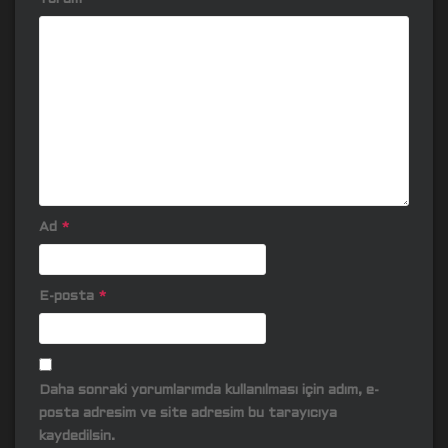
Ad
*
E-posta
*
Daha sonraki yorumlarımda kullanılması için adım, e-
posta adresim ve site adresim bu tarayıcıya
kaydedilsin.