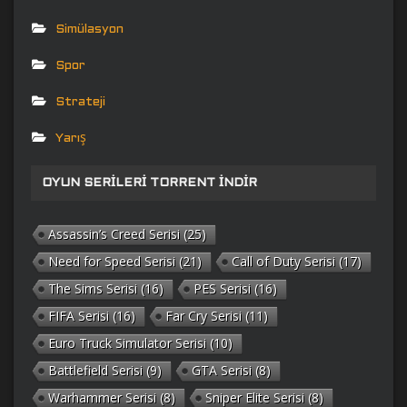
Simülasyon
Spor
Strateji
Yarış
OYUN SERILERI TORRENT İNDIR
Assassin’s Creed Serisi
(25)
Need for Speed Serisi
(21)
Call of Duty Serisi
(17)
The Sims Serisi
(16)
PES Serisi
(16)
FIFA Serisi
(16)
Far Cry Serisi
(11)
Euro Truck Simulator Serisi
(10)
Battlefield Serisi
(9)
GTA Serisi
(8)
Warhammer Serisi
(8)
Sniper Elite Serisi
(8)