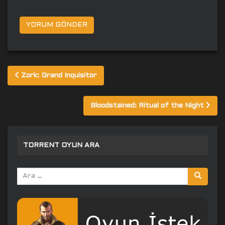
Yazı
Zork: Grand Inquisitor
gezinmesi
Bloodstained: Ritual of the Night
TORRENT OYUN ARA
Arama
yap: