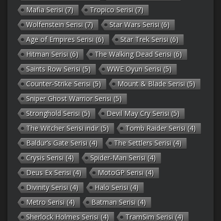
Mafia Serisi
(7)
Tropico Serisi
(7)
Wolfenstein Serisi
(7)
Star Wars Serisi
(6)
Age of Empires Serisi
(6)
Star Trek Serisi
(6)
Hitman Serisi
(6)
The Walking Dead Serisi
(6)
Saints Row Serisi
(5)
WWE Oyun Serisi
(5)
Counter-Strike Serisi
(5)
Mount & Blade Serisi
(5)
Sniper Ghost Warrior Serisi
(5)
Stronghold Serisi
(5)
Devil May Cry Serisi
(5)
The Witcher Serisi indir
(5)
Tomb Raider Serisi
(4)
Baldur’s Gate Serisi
(4)
The Settlers Serisi
(4)
Crysis Serisi
(4)
Spider-Man Serisi
(4)
Deus Ex Serisi
(4)
MotoGP Serisi
(4)
Divinity Serisi
(4)
Halo Serisi
(4)
Metro Serisi
(4)
Batman Serisi
(4)
Sherlock Holmes Serisi
(4)
TramSim Serisi
(4)