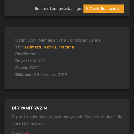
Serinin tüm oyunları için
Zork Serisi indir
Oyun:
Zork Nemesis: The Forbidden Lands
Tür:
Bulmaca
,
Korku
,
Macera
Platform:
PC
Boyut:
1.33 GB
Crack:
GOG
Eklenme:
23 Haziran 2019
BIR YANIT YAZIN
E-posta adresiniz yayınlanmayacak.
Gerekli alanlar
*
ile
işaretlenmişlerdir
Yorum
*