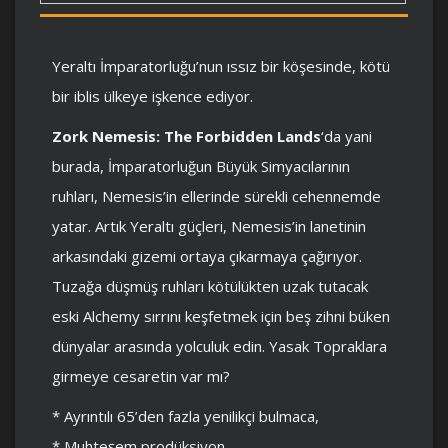
Yeraltı İmparatorluğu’nun ıssız bir köşesinde, kötü
bir iblis ülkeye işkence ediyor.
Zork Nemesis: The Forbidden Lands
‘da yani
burada, İmparatorluğun Büyük Simyacılarının
ruhları, Nemesis’in ellerinde sürekli cehennemde
yatar. Artık Yeraltı güçleri, Nemesis’in lanetinin
arkasındaki gizemi ortaya çıkarmaya çağırıyor.
Tuzağa düşmüş ruhları kötülükten uzak tutacak
eski Alchemy sırrını keşfetmek için beş zihni büken
dünyalar arasında yolculuk edin. Yasak Topraklara
girmeye cesaretin var mı?
* Ayrıntılı 65’den fazla yenilikçi bulmaca,
* Muhteşem prodüksiyon,